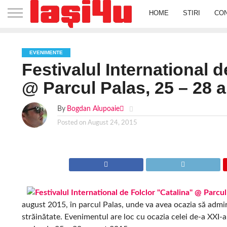
HOME
STIRI
CO
EVENIMENTE
Festivalul International d
@ Parcul Palas, 25 – 28 
By
Bogdan Alupoaie
Posted on
August 24, 2015
august 2015, în parcul Palas, unde va avea ocazia să admir
străinătate. Evenimentul are loc cu ocazia celei de-a XXI-a e