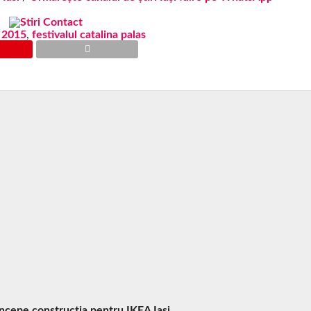
a 2015
,
festivalul catalina palas
Începe construcția pentru IKEA Iași