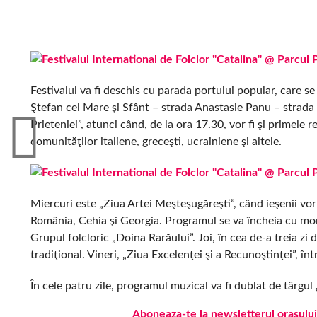
Festivalul va fi deschis cu parada portului popular, care s
Ştefan cel Mare şi Sfânt – strada Anastasie Panu – strada 
Prieteniei”, atunci când, de la ora 17.30, vor fi şi primele
comunităţilor italiene, greceşti, ucrainiene şi altele.
Miercuri este „Ziua Artei Meşteşugăreşti”, când ieşenii vor 
România, Cehia şi Georgia. Programul se va încheia cu mom
Grupul folcloric „Doina Rarăului”. Joi, în cea de-a treia zi 
tradiţional. Vineri, „Ziua Excelenţei şi a Recunoştinţei”, înt
În cele patru zile, programul muzical va fi dublat de târgul 
Aboneaza-te la newsletterul orasului