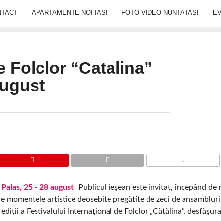
NTACT
APARTAMENTE NOI IASI
FOTO VIDEO NUNTA IASI
E
e Folclor “Catalina”
august
COMMENTS
Publicul ieşean este invitat, începând de 
e momentele artistice deosebite pregătite de zeci de ansambluri 
diţii a Festivalului Internaţional de Folclor „Cătălina”, desfăşurat