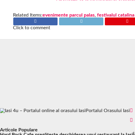
Related Items:
evenimente parcul palas
,
festivalul catalin
Click to comment
Portalul Orasului Iasi
Articole Populare
Hard Rock Cafe pregătește deschiderea unui restaurant la Iași