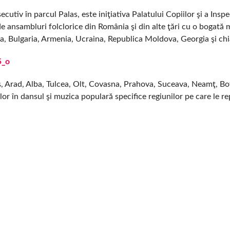
utiv în parcul Palas, este iniţiativa Palatului Copiilor şi a Insp
de ansambluri folclorice din România şi din alte ţări cu o bogată
 Bulgaria, Armenia, Ucraina, Republica Moldova, Georgia şi chia
iş, Arad, Alba, Tulcea, Olt, Covasna, Prahova, Suceava, Neamţ, Bo
 lor în dansul şi muzica populară specifice regiunilor pe care le re