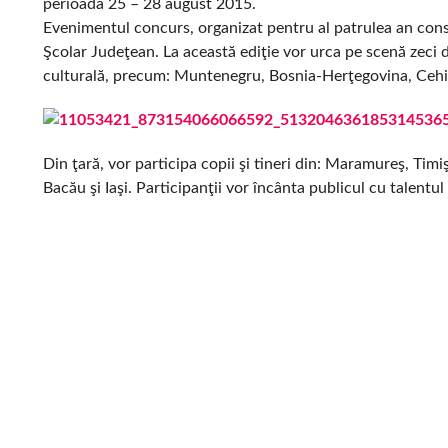
perioada 25 – 28 august 2015.
Evenimentul concurs, organizat pentru al patrulea an consec
Şcolar Judeţean. La această ediţie vor urca pe scenă zeci 
culturală, precum: Muntenegru, Bosnia-Herţegovina, Cehia,
Din ţară, vor participa copii şi tineri din: Maramureş, Tim
Bacău şi Iaşi. Participanţii vor încânta publicul cu talentul