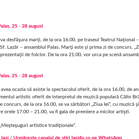
e va desfăşura marţi, de la ora 16.00, pe traseul Teatrul Naţional 
Sf. Lazăr – ansamblul Palas. Marţi este şi prima zi de concurs, „
 reprezentaţii de folclor. De la ora 21.00, vor urca pe scenă ansamb
avea ocazia să asiste la spectacolul oferit, de la ora 16.00, de a
entul artistic oferit de interpretul de muzică populară Călin Br
de concurs, de la ora 16.00, se va sărbători „Ziua Iei”, cu muzică şi
re orele 17.00 – 21.00, va fi gala de premiere a micilor artişti.
„Meşteşuguri artistice tradiţionale”.
 Iasi
/
Urmărește canalul de știri Iași4u.ro pe WhatsApp