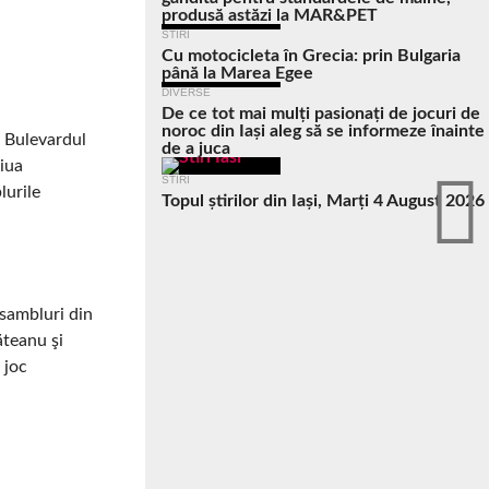
produsă astăzi la MAR&PET
STIRI
Cu motocicleta în Grecia: prin Bulgaria
până la Marea Egee
DIVERSE
De ce tot mai mulți pasionați de jocuri de
noroc din Iași aleg să se informeze înainte
– Bulevardul
de a juca
Ziua
STIRI
lurile
Topul știrilor din Iași, Marți 4 August 2026
nsambluri din
ăteanu şi
 joc