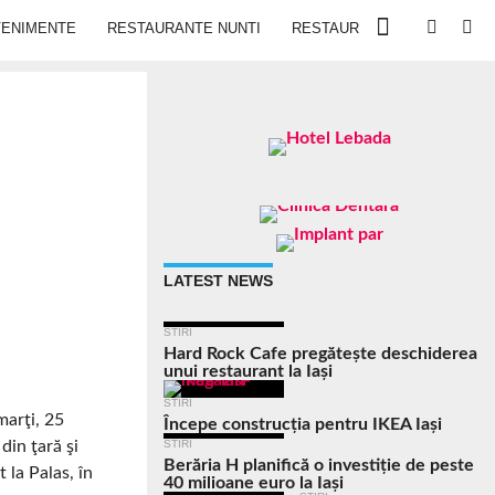
VENIMENTE
RESTAURANTE NUNTI
RESTAURANTE IN IASI
LATEST NEWS
STIRI
Hard Rock Cafe pregătește deschiderea
unui restaurant la Iași
STIRI
marţi, 25
Începe construcția pentru IKEA Iași
din ţară şi
STIRI
Berăria H planifică o investiție de peste
 la Palas, în
40 milioane euro la Iași