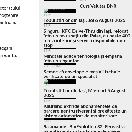
STIRI
Curs Valutar BNR
ectoratului
 moştenire
STIRI
Topul știrilor din Iași, Joi 6 August 2026
r India.
STIRI
Singurul KFC Drive-Thru din Iași, relocat
într-un nou spaţiu din Palas, cu peste 400
mp la interior și servicii disponibile non-
stop
toşani,
STIRI
prezintă.
Mindtale aduce tehnologia și empatia
într-un singur loc
PUBLICITATE
Semne că anvelopele mașinii trebuie
verificate de un specialist
STIRI
Topul știrilor din Iași, Miercuri 5 August
2026
STIRI
Kaufland extinde abonamentele de
parcare pentru riverani și pregătește un
sistem automatizat de monitorizare
STIRI
Salamander BluEvolution 82. Fereastra
gândită pentru standardele de mâine,