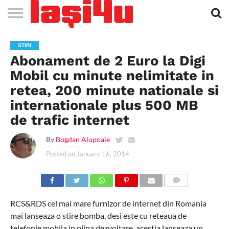
EVENIMENTE
STIRI
APARTAMENTE
STIRI
JOBS
FILME
CLUBURI /
BARURI /
SALI DE
SALOANE DE
AGENTII
RESTAURANTE
PIZZA
PISCINA
FLORARII
RADIO
SPALATORII
TRACTARI
TAXI
CINEMA
TEATRU
HOTELURI
TEREN
TEREN
FARMACII
COFFEE-
FIRME DE
RENT
STIRI
NOI IASI
IASI
IN
LA
DISCOTECI
CAFENELE
FORTA
INFRUMUSETARE
DE
IN IASI
IN
IN IASI
LIVE
AUTO
AUTO
IN
/
SPORTIV
TENIS
NON
TO-GO
PUBLICITATE
A
Abonament de 2 Euro la Digi
IASI
CINEMA
SI
TURISM
IASI
IN IASI
IASI
PENSIUNI
IASI
STOP
CAR
FITNESS
IASI
Mobil cu minute nelimitate in
retea, 200 minute nationale si
internationale plus 500 MB
de trafic internet
By
Bogdan Alupoaie
Posted on
January 16, 2014
COMMENTS
RCS&RDS cel mai mare furnizor de internet din Romania
mai lanseaza o stire bomba, desi este cu reteaua de
telefonie mobila in plina dezvoltare, acestia lanseaza un