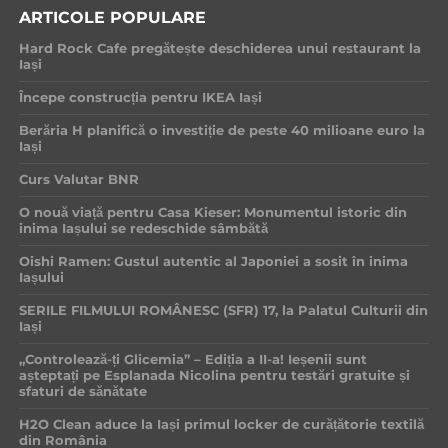
ARTICOLE POPULARE
Hard Rock Cafe pregătește deschiderea unui restaurant la
Iași
Începe construcția pentru IKEA Iași
Berăria H planifică o investiție de peste 40 milioane euro la
Iași
Curs Valutar BNR
O nouă viață pentru Casa Kieser: Monumentul istoric din
inima Iașului se redeschide sâmbătă
Oishi Ramen: Gustul autentic al Japoniei a sosit în inima
Iașului
SERILE FILMULUI ROMÂNESC (SFR) 17, la Palatul Culturii din
Iași
„Controlează-ți Glicemia” – Ediția a II-a! Ieșenii sunt
așteptați pe Esplanada Nicolina pentru testări gratuite și
sfaturi de sănătate
H2O Clean aduce la Iași primul locker de curățătorie textilă
din România