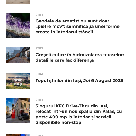
STIRI
Geodele de ametist nu sunt doar
„pietre mov”: semnificația unei forme
create în interiorul stâncii
STIRI
Greșeli critice în hidroizolarea teraselor:
detaliile care fac diferența
STIRI
Topul știrilor din Iași, Joi 6 August 2026
STIRI
Singurul KFC Drive-Thru din Iași,
relocat într-un nou spaţiu din Palas, cu
peste 400 mp la interior și servicii
disponibile non-stop
STIRI