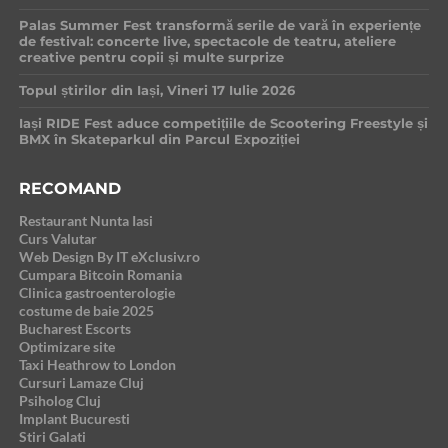
Palas Summer Fest transformă serile de vară în experiențe
de festival: concerte live, spectacole de teatru, ateliere
creative pentru copii și multe surprize
Topul știrilor din Iași, Vineri 17 Iulie 2026
Iași RIDE Fest aduce competițiile de Scootering Freestyle și
BMX în Skateparkul din Parcul Expoziției
RECOMAND
Restaurant Nunta Iasi
Curs Valutar
Web Design By IT eXclusiv.ro
Cumpara Bitcoin Romania
Clinica gastroenterologie
costume de baie 2025
Bucharest Escorts
Optimizare site
Taxi Heathrow to London
Cursuri Lamaze Cluj
Psiholog Cluj
Implant Bucuresti
Stiri Galati