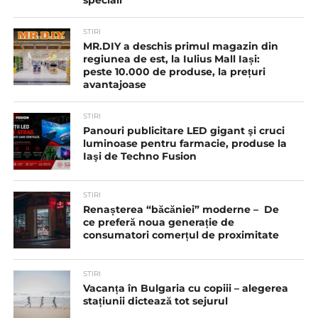
speciali
STIRI
MR.DIY a deschis primul magazin din
regiunea de est, la Iulius Mall Iași:
peste 10.000 de produse, la prețuri
avantajoase
STIRI
Panouri publicitare LED gigant şi cruci
luminoase pentru farmacie, produse la
Iaşi de Techno Fusion
STIRI
Renașterea “băcăniei” moderne – De
ce preferă noua generație de
consumatori comerțul de proximitate
STIRI
Vacanța în Bulgaria cu copiii – alegerea
stațiunii dictează tot sejurul