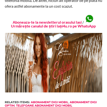
telefonia mobilă. De altfel, niciun alt operator de pe piata nu
ofera astfel abonamente la un cost scazut.
Aboneaza-te la newsletterul orasului Iasi
/
Urmărește canalul de știri Iași4u.ro pe WhatsApp
RELATED ITEMS:
ABONAMENT DIGI MOBIL
,
ABONAMENT DIGI
OPTIM
,
TELEFOANE ABONAMENT DIGI MOBIL