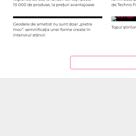
10.000 de produse, la prețuri avantajoase
de Techno F
Geodele de ametist nu sunt doar „pietre
Topul știrilo
mov”: semnificația unei forme create în
interiorul stâncii