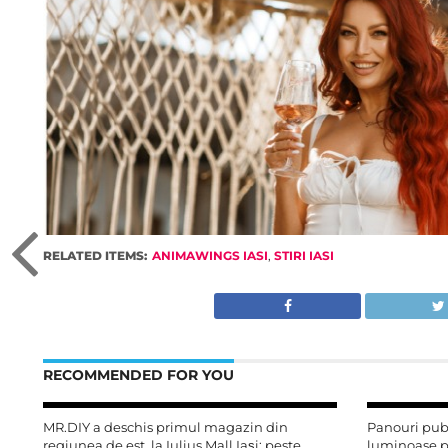
RELATED ITEMS:
ANIMAWINGS IASI
,
STIRI IASI
RECOMMENDED FOR YOU
MR.DIY a deschis primul magazin din
Panouri publ
regiunea de est, la Iulius Mall Iași: peste
luminoase pe