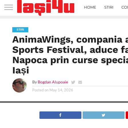
HOME
STIRI
CO
STIRI
AnimaWings, compania ae
Sports Festival, aduce fa
Napoca prin curse specia
Iași
By
Bogdan Alupoaie
Posted on
May 14, 2026