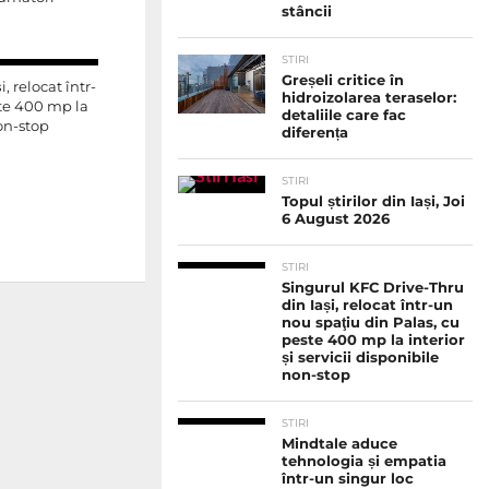
stâncii
STIRI
Greșeli critice în
, relocat într-
hidroizolarea teraselor:
ste 400 mp la
detaliile care fac
non-stop
diferența
STIRI
Topul știrilor din Iași, Joi
6 August 2026
STIRI
Singurul KFC Drive-Thru
din Iași, relocat într-un
nou spaţiu din Palas, cu
peste 400 mp la interior
și servicii disponibile
non-stop
STIRI
Mindtale aduce
tehnologia și empatia
într-un singur loc