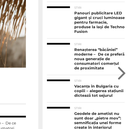
STIRI
Panouri publicitare LED
gigant şi cruci luminoase
pentru farmacie,
produse la Iaşi de Techno
Fusion
STIRI
Renașterea “băcăniei”
moderne – De ce preferă
noua generație de
consumatori comerțul
de proximitate
STIRI
Vacanța în Bulgaria cu
copiii – alegerea stațiunii
dictează tot sejurul
STIRI
Geodele de ametist nu
sunt doar „pietre mov”:
semnificația unei forme
 – De ce
create în interiorul
sumatori