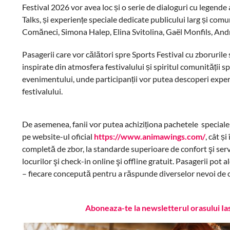
Festival 2026 vor avea loc și o serie de dialoguri cu legende 
Talks, și experiențe speciale dedicate publicului larg și comun
Comăneci, Simona Halep, Elina Svitolina, Gaël Monfils, Andre
Pasagerii care vor călători spre Sports Festival cu zborurile
inspirate din atmosfera festivalului și spiritul comunității 
evenimentului, unde participanții vor putea descoperi experi
festivalului.
De asemenea, fanii vor putea achiziționa pachetele speciale c
pe website-ul oficial
https://www.animawings.com/
, cât ș
completă de zbor, la standarde superioare de confort şi servici
locurilor şi check-in online şi offline gratuit. Pasagerii po
– fiecare concepută pentru a răspunde diverselor nevoi de c
Aboneaza-te la newsletterul orasului Ia