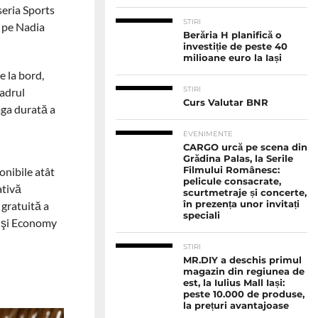
seria Sports
STIRI
l pe Nadia
Berăria H planifică o
investiție de peste 40
milioane euro la Iași
e la bord,
STIRI
cadrul
Curs Valutar BNR
aga durată a
EVENIMENTE
CARGO urcă pe scena din
Grădina Palas, la Serile
onibile atât
Filmului Românesc:
pelicule consacrate,
ativă
scurtmetraje și concerte,
 gratuită a
în prezența unor invitați
speciali
my şi Economy
STIRI
MR.DIY a deschis primul
magazin din regiunea de
est, la Iulius Mall Iași:
peste 10.000 de produse,
la prețuri avantajoase