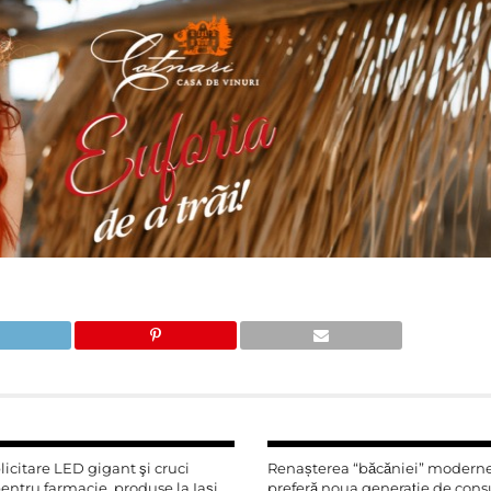
icitare LED gigant şi cruci
Renașterea “băcăniei” moderne
ntru farmacie, produse la Iaşi
preferă noua generație de con