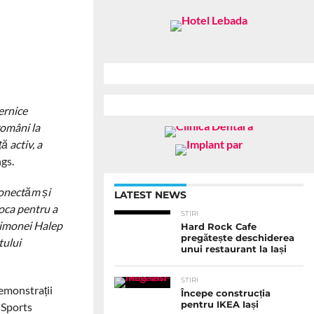
ernice
români la
 activ, a
gs.
conectăm și
LATEST NEWS
oca pentru a
STIRI
 Simonei Halep
Hard Rock Cafe
pregătește deschiderea
tului
unui restaurant la Iași
STIRI
demonstrații
Începe construcția
pentru IKEA Iași
a Sports