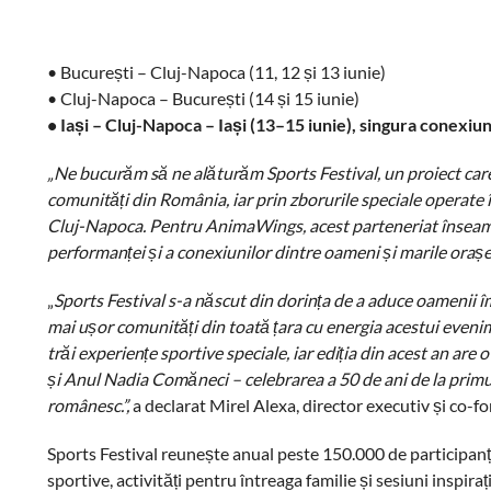
• București – Cluj-Napoca (11, 12 și 13 iunie)
• Cluj-Napoca – București (14 și 15 iunie)
• Iași – Cluj-Napoca – Iași (13–15 iunie), singura conexiu
„Ne bucurăm să ne alăturăm Sports Festival, un proiect care 
comunități din România, iar prin zborurile speciale operate 
Cluj-Napoca. Pentru AnimaWings, acest parteneriat înseamnă 
performanței și a conexiunilor dintre oameni și marile orașe a
„
Sports Festival s-a născut din dorința de a aduce oamenii 
mai ușor comunități din toată țara cu energia acestui even
trăi experiențe sportive speciale, iar ediția din acest an ar
și Anul Nadia Comăneci – celebrarea a 50 de ani de la primu
românesc.”,
a declarat Mirel Alexa, director executiv și co-f
Sports Festival reunește anual peste 150.000 de participanț
sportive, activități pentru întreaga familie și sesiuni inspira