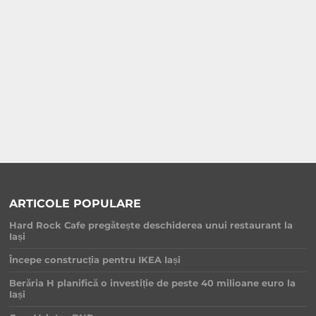
ARTICOLE POPULARE
Hard Rock Cafe pregătește deschiderea unui restaurant la
Iași
Începe construcția pentru IKEA Iași
Berăria H planifică o investiție de peste 40 milioane euro la
Iași