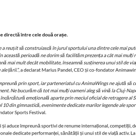
ne directă între cele două orașe.
a reușit să construiască în jurul sportului una dintre cele mai put
în această perioadă ne dorim să facilităm prezența a cât mai mulți 
mai mult decât mobilitate, înseamnă susținerea unui stil de viață
le țării.”
, a declarat Marius Pandel, CEO și co-fondator Animawin
împreună prin sport, iar parteneriatul cu AnimaWings ne ajută să 
iment. Ne bucurăm că tot mai mulți oameni aleg să vină la Cluj-Nap
e o încărcătură emoțională aparte prin meciul oficial de retragere al
l 10 din gimnastică, evenimente dedicate marilor legende ale spor
ondator Sports Festival.
i și aduce împreună sportivi de renume internațional, competiții, 
ționale dedicate performanței, sănătății și unui stil de viață activ. L