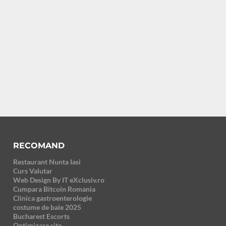
RECOMAND
Restaurant Nunta Iasi
Curs Valutar
Web Design By IT eXclusiv.ro
Cumpara Bitcoin Romania
Clinica gastroenterologie
costume de baie 2025
Bucharest Escorts
Optimizare site