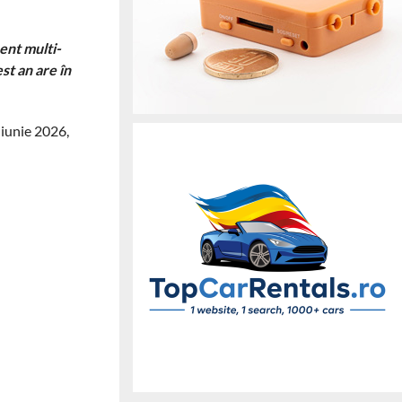
ent multi-
st an are în
 iunie 2026,