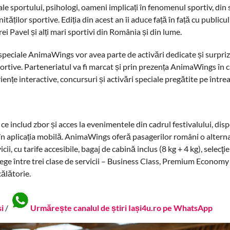
ale sportului, psihologi, oameni implicați în fenomenul sportiv, din 
ităților sportive. Ediția din acest an îi aduce față în față cu publicu
i Pavel și alți mari sportivi din România și din lume.
 speciale AnimaWings vor avea parte de activări dedicate și surpriz
sportive. Parteneriatul va fi marcat și prin prezența AnimaWings în 
ențe interactive, concursuri și activări speciale pregătite pe între
e includ zbor și acces la evenimentele din cadrul festivalului, disp
i în aplicația mobilă. AnimaWings oferă pasagerilor români o altern
i, cu tarife accesibile, bagaj de cabină inclus (8 kg + 4 kg), selecţie
t alege între trei clase de servicii – Business Class, Premium Econo
ălătorie.
si
/
Urmărește canalul de știri Iași4u.ro pe WhatsApp