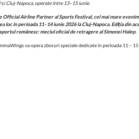
 și Cluj-Napoca, operate între 13–15 iunie.
ficial Airline Partner al Sports Festival,
cel mai mare evenim
vea loc în perioada 11–14 iunie 2026 la Cluj-Napoca. Ediția din ace
portul românesc: meciul oficial de retragere al Simonei Halep.
AnimaWings va opera zboruri speciale dedicate în perioada 11 – 15