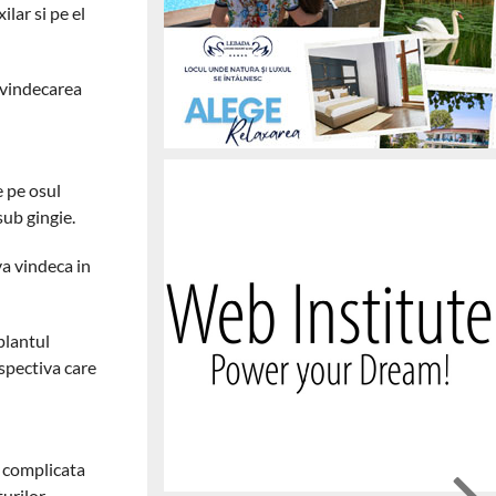
lar si pe el
e vindecarea
e pe osul
sub gingie.
va vindeca in
plantul
espectiva care
i complicata
turilor