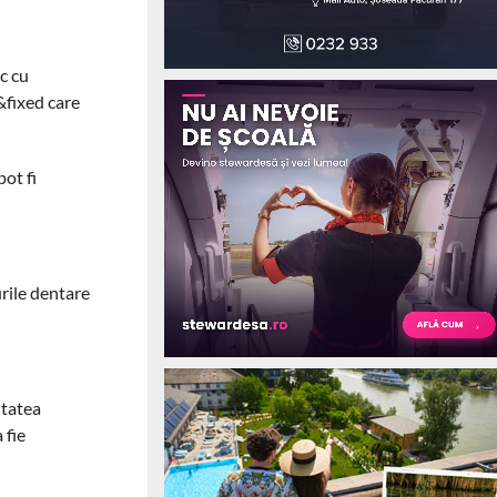
c cu
&fixed care
pot fi
urile dentare
itatea
 fie