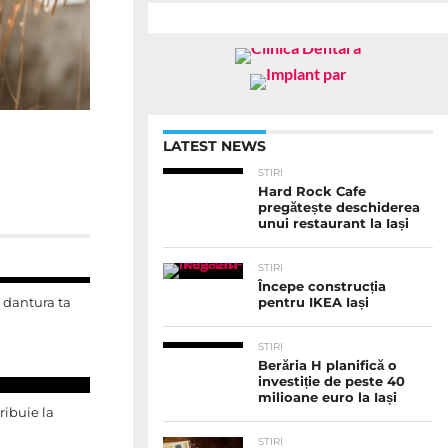
LATEST NEWS
STIRI
Hard Rock Cafe
pregătește deschiderea
unui restaurant la Iași
STIRI
Începe construcția
e dantura ta
pentru IKEA Iași
STIRI
Berăria H planifică o
investiție de peste 40
milioane euro la Iași
ribuie la
STIRI