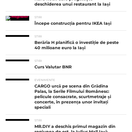
deschiderea unui restaurant la Iași
STIRI
Începe construcția pentru IKEA Iași
STIRI
Berăria H planifică o investiție de peste
40 milioane euro la Iași
STIRI
Curs Valutar BNR
EVENIMENTE
CARGO urcă pe scena din Grădina
Palas, la Serile Filmului Românesc:
pelicule consacrate, scurtmetraje și
concerte, în prezența unor invitați
speciali
STIRI
MR.DIY a deschis primul magazin din
regiunea de est, la Iulius Mall Iași: