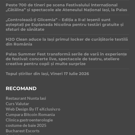
Peste 700 de tineri pe scena Festivalului Internațional
„Cătălina” și spectacole ale Ateneului Național Iași, la Palas
„Controlează-ți Glicemia” – Ediția a II-a! Ieșenii sunt
așteptați pe Esplanada Nicolina pentru testări gratuite și
sfaturi de sănătate
H2O Clean aduce la Iași primul locker de curățătorie textilă
din România
Palas Summer Fest transformă serile de vară în experiențe
de festival: concerte live, spectacole de teatru, ateliere
creative pentru copii și multe surprize
Topul știrilor din Iași, Vineri 17 Iulie 2026
RECOMAND
Restaurant Nunta Iasi
Curs Valutar
Web Design By IT eXclusiv.ro
Cumpara Bitcoin Romania
Clinica gastroenterologie
costume de baie 2025
Bucharest Escorts