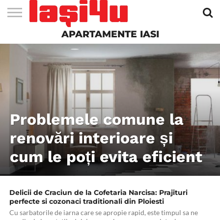
APARTAMENTE IASI
EVENIMENTE
STIRI
APARTAMENTE
STIRI
JOBS
FILME
CLUBURI /
BARURI /
SALI DE
SALOANE DE
AGENTII
RESTAURANTE
PIZZA
PISCINA
FLORARII
RADIO
SPALATORII
TRACTARI
TAXI
CINEMA
TEATRU
HOTELURI
TEREN
TEREN
FARMACII
COFFEE-
FIRME DE
RENT
NOI IASI
IASI
IN
LA
DISCOTECI
CAFENELE
FORTA
INFRUMUSETARE
DE
IN IASI
IN
IN IASI
LIVE
AUTO
AUTO
IN
/
SPORTIV
TENIS
NON
TO-GO
PUBLICITATE
A
IASI
CINEMA
SI
TURISM
IASI
IN IASI
IASI
PENSIUNI
IASI
STOP
CAR
FITNESS
IASI
Problemele comune la
renovări interioare și
cum le poți evita eficient
Delicii de Craciun de la Cofetaria Narcisa: Prajituri
perfecte si cozonaci traditionali din Ploiesti
Cu sarbatorile de iarna care se apropie rapid, este timpul sa ne