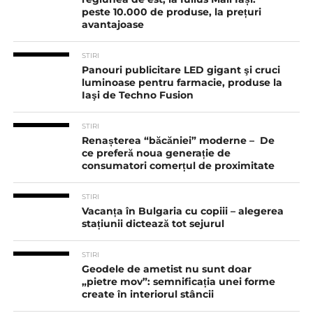
peste 10.000 de produse, la prețuri
avantajoase
STIRI
Panouri publicitare LED gigant şi cruci
luminoase pentru farmacie, produse la
Iaşi de Techno Fusion
STIRI
Renașterea “băcăniei” moderne – De
ce preferă noua generație de
consumatori comerțul de proximitate
STIRI
Vacanța în Bulgaria cu copiii – alegerea
stațiunii dictează tot sejurul
STIRI
Geodele de ametist nu sunt doar
„pietre mov”: semnificația unei forme
create în interiorul stâncii