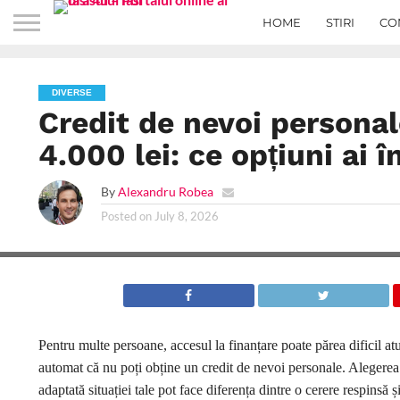
HOME
STIRI
CO
DIVERSE
Credit de nevoi personal
4.000 lei: ce opțiuni ai 
By
Alexandru Robea
Posted on
July 8, 2026
Pentru multe persoane, accesul la finanțare poate părea dificil at
automat că nu poți obține un credit de nevoi personale. Alegerea co
adaptată situației tale pot face diferența dintre o cerere respinsă 