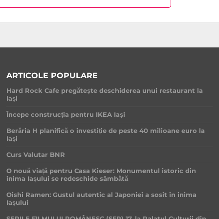
ARTICOLE POPULARE
Hard Rock Cafe pregătește deschiderea unui restaurant la
Iași
Începe construcția pentru IKEA Iași
Berăria H planifică o investiție de peste 40 milioane euro la
Iași
Curs Valutar BNR
O nouă viață pentru Casa Kieser: Monumentul istoric din
inima Iașului se redeschide sâmbătă
Oishi Ramen: Gustul autentic al Japoniei a sosit în inima
Iașului
SERILE FILMULUI ROMÂNESC (SFR) 17, la Palatul Culturii din