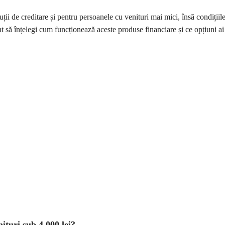
uții de creditare și pentru persoanele cu venituri mai mici, însă condițiile
t să înțelegi cum funcționează aceste produse financiare și ce opțiuni ai 
ituri sub 4.000 lei?