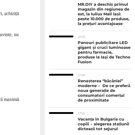
MR.DIY a deschis primul
magazin din regiunea de
, achiziții
est, la Iulius Mall Iași:
peste 10.000 de produse,
la prețuri avantajoase
cuvinte, nu
STIRI
Panouri publicitare LED
gigant şi cruci luminoase
pentru farmacie,
produse la Iaşi de Techno
Fusion
STIRI
Renașterea “băcăniei”
moderne – De ce preferă
noua generație de
consumatori comerțul
nară maximă
de proximitate
STIRI
Vacanța în Bulgaria cu
copiii – alegerea stațiunii
dictează tot sejurul