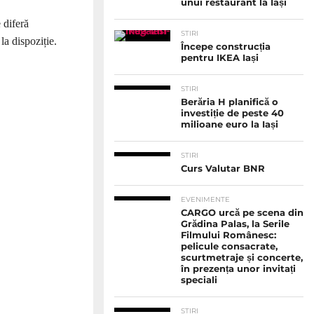
unui restaurant la Iași
 diferă
STIRI
la dispoziție.
Începe construcția
pentru IKEA Iași
STIRI
Berăria H planifică o
investiție de peste 40
milioane euro la Iași
STIRI
Curs Valutar BNR
EVENIMENTE
CARGO urcă pe scena din
Grădina Palas, la Serile
Filmului Românesc:
pelicule consacrate,
scurtmetraje și concerte,
în prezența unor invitați
speciali
STIRI