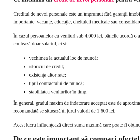
Creditul de nevoi personale este un împrumut fără garanții imobilia
importante, vacanțe, educație, cheltuieli medicale sau consolidare
În cazul persoanelor cu venituri sub 4.000 lei, băncile acordă o at
contează doar salariul, ci și:
vechimea la actualul loc de muncă;
istoricul de credit;
existența altor rate;
tipul contractului de muncă;
stabilitatea veniturilor în timp.
În general, gradul maxim de îndatorare acceptat este de aproxima
recomandată se situează în jurul valorii de 1.600 lei.
Acest lucru influențează direct suma maximă care poate fi obținu
De ce este important să compari oferte