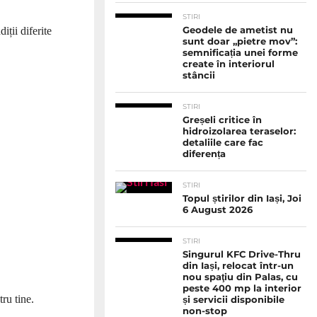
STIRI
iții diferite
Geodele de ametist nu
sunt doar „pietre mov”:
semnificația unei forme
create în interiorul
stâncii
STIRI
Greșeli critice în
hidroizolarea teraselor:
detaliile care fac
diferența
STIRI
Topul știrilor din Iași, Joi
6 August 2026
STIRI
Singurul KFC Drive-Thru
din Iași, relocat într-un
nou spaţiu din Palas, cu
peste 400 mp la interior
ru tine.
și servicii disponibile
non-stop