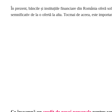
În prezent, băncile și instituțiile financiare din România oferă sol
semnificativ de la o ofertă la alta. Tocmai de aceea, este importan
Ce înseamnă un
credit de nevoi personale
pentru ven