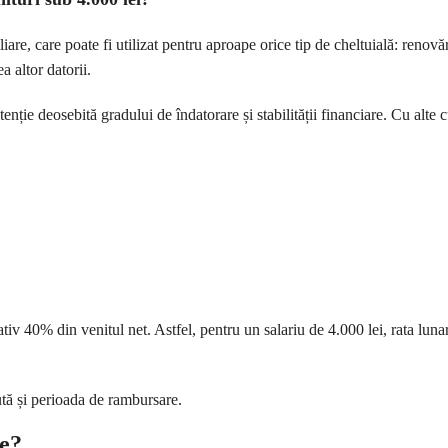
re, care poate fi utilizat pentru aproape orice tip de cheltuială: renovări
a altor datorii.
enție deosebită gradului de îndatorare și stabilității financiare. Cu alte 
tiv 40% din venitul net. Astfel, pentru un salariu de 4.000 lei, rata lu
tă și perioada de rambursare.
le?