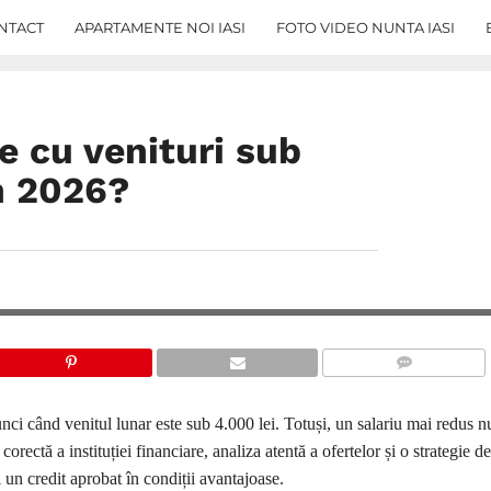
NTACT
APARTAMENTE NOI IASI
FOTO VIDEO NUNTA IASI
e cu venituri sub
în 2026?
COMMENTS
unci când venitul lunar este sub 4.000 lei. Totuși, un salariu mai redus 
rectă a instituției financiare, analiza atentă a ofertelor și o strategie de
și un credit aprobat în condiții avantajoase.