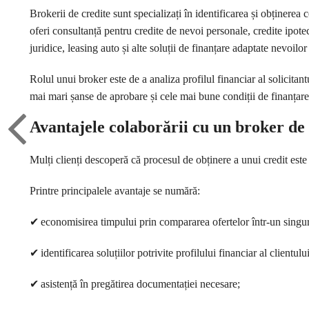
Brokerii de credite sunt specializați în identificarea și obținerea 
oferi consultanță pentru credite de nevoi personale, credite ipote
juridice, leasing auto și alte soluții de finanțare adaptate nevoilor 
Rolul unui broker este de a analiza profilul financiar al solicitan
mai mari șanse de aprobare și cele mai bune condiții de finanțare
Avantajele colaborării cu un broker de 
Mulți clienți descoperă că procesul de obținere a unui credit est
Printre principalele avantaje se numără:
✔
economisirea timpului prin compararea ofertelor într-un singur
✔
identificarea soluțiilor potrivite profilului financiar al clientului
✔
asistență în pregătirea documentației necesare;