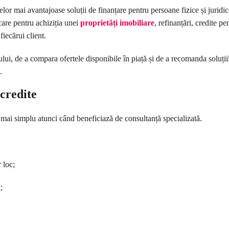
celor mai avantajoase soluții de finanțare pentru persoane fizice și juridi
care pentru achiziția unei
proprietăți imobiliare
, refinanțări, credite p
fiecărui client.
tului, de a compara ofertele disponibile în piață și de a recomanda soluții
.
credite
e mai simplu atunci când beneficiază de consultanță specializată.
 loc;
;