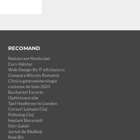
RECOMAND
Restaurant Nunta Iasi
Curs Valutar
Web Design By IT eXclusiv.ro
Cumpara Bitcoin Romania
Clinica gastroenterologie
costume de baie 2025
Bucharest Escorts
Optimizare site
Taxi Heathrow to London
Cursuri Lamaze Cluj
Psiholog Cluj
Implant Bucuresti
Stiri Galati
Jurnal de Rădăuți
Real Biz