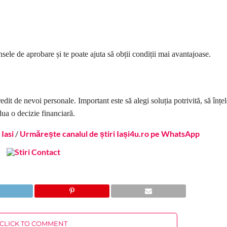
sele de aprobare și te poate ajuta să obții condiții mai avantajoase.
dit de nevoi personale. Important este să alegi soluția potrivită, să înțel
lua o decizie financiară.
Iasi
/
Urmărește canalul de știri Iași4u.ro pe WhatsApp
CLICK TO COMMENT