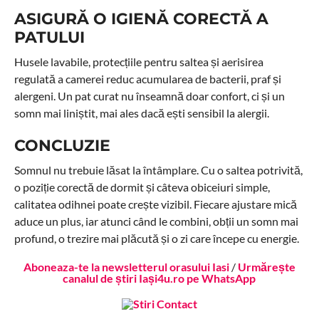
ASIGURĂ O IGIENĂ CORECTĂ A
PATULUI
Husele lavabile, protecțiile pentru saltea și aerisirea
regulată a camerei reduc acumularea de bacterii, praf și
alergeni. Un pat curat nu înseamnă doar confort, ci și un
somn mai liniștit, mai ales dacă ești sensibil la alergii.
CONCLUZIE
Somnul nu trebuie lăsat la întâmplare. Cu o saltea potrivită,
o poziție corectă de dormit și câteva obiceiuri simple,
calitatea odihnei poate crește vizibil. Fiecare ajustare mică
aduce un plus, iar atunci când le combini, obții un somn mai
profund, o trezire mai plăcută și o zi care începe cu energie.
Aboneaza-te la newsletterul orasului Iasi
/
Urmărește
canalul de știri Iași4u.ro pe WhatsApp