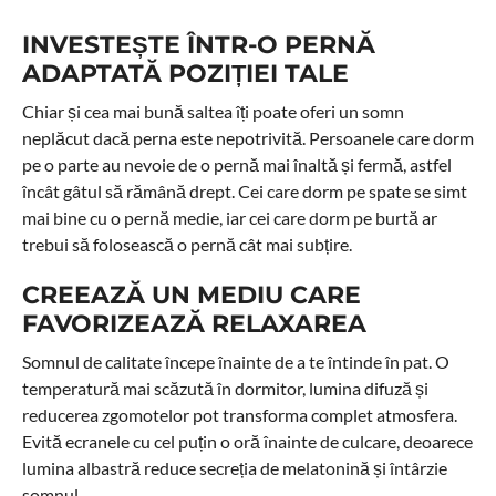
INVESTEȘTE ÎNTR-O PERNĂ
ADAPTATĂ POZIȚIEI TALE
Chiar și cea mai bună saltea îți poate oferi un somn
neplăcut dacă perna este nepotrivită. Persoanele care dorm
pe o parte au nevoie de o pernă mai înaltă și fermă, astfel
încât gâtul să rămână drept. Cei care dorm pe spate se simt
mai bine cu o pernă medie, iar cei care dorm pe burtă ar
trebui să folosească o pernă cât mai subțire.
CREEAZĂ UN MEDIU CARE
FAVORIZEAZĂ RELAXAREA
Somnul de calitate începe înainte de a te întinde în pat. O
temperatură mai scăzută în dormitor, lumina difuză și
reducerea zgomotelor pot transforma complet atmosfera.
Evită ecranele cu cel puțin o oră înainte de culcare, deoarece
lumina albastră reduce secreția de melatonină și întârzie
somnul.