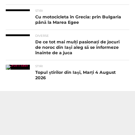
STIRI
Cu motocicleta în Grecia: prin Bulgaria
până la Marea Egee
DIVERSE
De ce tot mai mulți pasionați de jocuri
de noroc din Iași aleg să se informeze
înainte de a juca
STIRI
Topul știrilor din Iași, Marți 4 August
2026