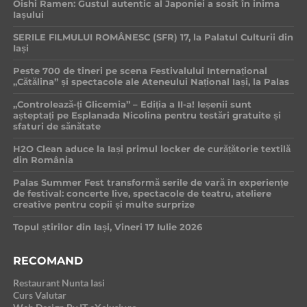
Oishi Ramen: Gustul autentic al Japoniei a sosit în inima
Iașului
SERILE FILMULUI ROMÂNESC (SFR) 17, la Palatul Culturii din
Iași
Peste 700 de tineri pe scena Festivalului Internațional
„Cătălina” și spectacole ale Ateneului Național Iași, la Palas
„Controlează-ți Glicemia” – Ediția a II-a! Ieșenii sunt
așteptați pe Esplanada Nicolina pentru testări gratuite și
sfaturi de sănătate
H2O Clean aduce la Iași primul locker de curățătorie textilă
din România
Palas Summer Fest transformă serile de vară în experiențe
de festival: concerte live, spectacole de teatru, ateliere
creative pentru copii și multe surprize
Topul știrilor din Iași, Vineri 17 Iulie 2026
RECOMAND
Restaurant Nunta Iasi
Curs Valutar