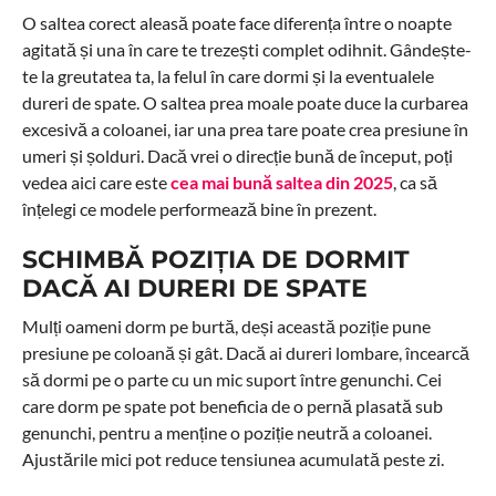
O saltea corect aleasă poate face diferența între o noapte
agitată și una în care te trezești complet odihnit. Gândește-
te la greutatea ta, la felul în care dormi și la eventualele
dureri de spate. O saltea prea moale poate duce la curbarea
excesivă a coloanei, iar una prea tare poate crea presiune în
umeri și șolduri. Dacă vrei o direcție bună de început, poți
vedea aici care este
cea mai bună saltea din 2025
, ca să
înțelegi ce modele performează bine în prezent.
SCHIMBĂ POZIȚIA DE DORMIT
DACĂ AI DURERI DE SPATE
Mulți oameni dorm pe burtă, deși această poziție pune
presiune pe coloană și gât. Dacă ai dureri lombare, încearcă
să dormi pe o parte cu un mic suport între genunchi. Cei
care dorm pe spate pot beneficia de o pernă plasată sub
genunchi, pentru a menține o poziție neutră a coloanei.
Ajustările mici pot reduce tensiunea acumulată peste zi.