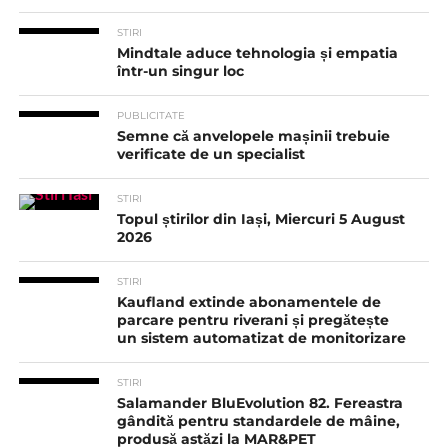
STIRI
Mindtale aduce tehnologia și empatia
într-un singur loc
PUBLICITATE
Semne că anvelopele mașinii trebuie
verificate de un specialist
STIRI
Topul știrilor din Iași, Miercuri 5 August
2026
STIRI
Kaufland extinde abonamentele de
parcare pentru riverani și pregătește
un sistem automatizat de monitorizare
STIRI
Salamander BluEvolution 82. Fereastra
gândită pentru standardele de mâine,
produsă astăzi la MAR&PET