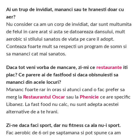
Ai un trup de invidiat, mananci sau te hranesti doar cu
aer?
Nu consider ca am un corp de invidiat, dar sunt multumita
de felul in care arat si asta se datoareaza dansului, mult
aerobic si stilului sanatos de viata pe care il adopt.
Conteaza foarte mult sa respecti un program de somn si
sa mananci cat mai sanatos.
Daca tot veni vorba de mancare, zi-mi ce
restaurante
iti
plac? Ce parere ai de fastfood si daca obisnuiesti sa
mananci din acele locuri?
Mananc foarte rar in oras si atunci cand o fac prefer sa
merg la
Restaurantul Oscar
sau la
Phenicie
ce are specific
Libanez. La fast food nu calc, nu sunt adepta acestei
alternative de a te hrani.
Zi-ne daca faci sport, dar nu fitness ca ala nu-i sport.
Fac aerobic de 6 ori pe saptamana si pot spune ca am