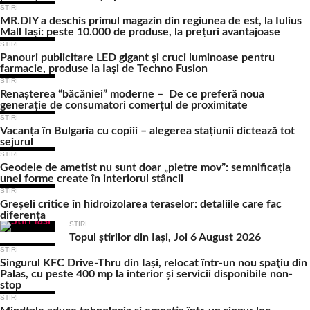
STIRI
MR.DIY a deschis primul magazin din regiunea de est, la Iulius
Mall Iași: peste 10.000 de produse, la prețuri avantajoase
STIRI
Panouri publicitare LED gigant şi cruci luminoase pentru
farmacie, produse la Iaşi de Techno Fusion
STIRI
Renașterea “băcăniei” moderne – De ce preferă noua
generație de consumatori comerțul de proximitate
STIRI
Vacanța în Bulgaria cu copiii – alegerea stațiunii dictează tot
sejurul
STIRI
Geodele de ametist nu sunt doar „pietre mov”: semnificația
unei forme create în interiorul stâncii
STIRI
Greșeli critice în hidroizolarea teraselor: detaliile care fac
diferența
STIRI
Topul știrilor din Iași, Joi 6 August 2026
STIRI
Singurul KFC Drive-Thru din Iași, relocat într-un nou spaţiu din
Palas, cu peste 400 mp la interior și servicii disponibile non-
stop
STIRI