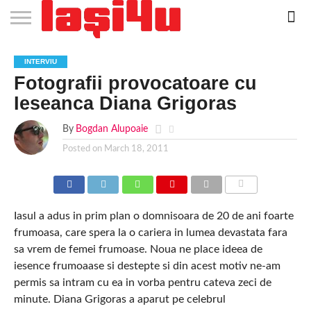
EVENIMENTE
STIRI
APARTAMENTE
STIRI
JOBS
FILME
CLUBURI /
BARURI /
SALI DE
SALOANE DE
AGENTII
RESTAURANTE
PIZZA
PISCINA
FLORARII
RADIO
SPALATORII
TRACTARI
TAXI
CINEMA
TEATRU
HOTELURI
TEREN
TEREN
FARMACII
COFFEE-
FIRME DE
RENT
INTERVIU
NOI IASI
IASI
IN
LA
DISCOTECI
CAFENELE
FORTA
INFRUMUSETARE
DE
IN IASI
IN
IN IASI
LIVE
AUTO
AUTO
IN
/
SPORTIV
TENIS
NON
TO-GO
PUBLICITATE
A
Fotografii provocatoare cu
IASI
CINEMA
SI
TURISM
IASI
IN
IASI
PENSIUNI
IASI
STOP
CAR
FITNESS
IASI
IASI
Ieseanca Diana Grigoras
By
Bogdan Alupoaie
Posted on
March 18, 2011
COMMENTS
Iasul a adus in prim plan o domnisoara de 20 de ani foarte
frumoasa, care spera la o cariera in lumea devastata fara
sa vrem de femei frumoase. Noua ne place ideea de
iesence frumoaase si destepte si din acest motiv ne-am
permis sa intram cu ea in vorba pentru cateva zeci de
minute. Diana Grigoras a aparut pe celebrul