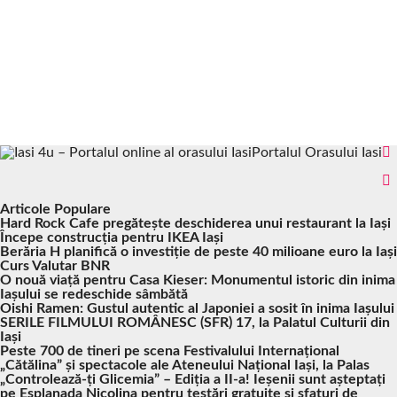
Portalul Orasului Iasi
Articole Populare
Hard Rock Cafe pregătește deschiderea unui restaurant la Iași
Începe construcția pentru IKEA Iași
Berăria H planifică o investiție de peste 40 milioane euro la Iași
Curs Valutar BNR
O nouă viață pentru Casa Kieser: Monumentul istoric din inima
Iașului se redeschide sâmbătă
Oishi Ramen: Gustul autentic al Japoniei a sosit în inima Iașului
SERILE FILMULUI ROMÂNESC (SFR) 17, la Palatul Culturii din
Iași
Peste 700 de tineri pe scena Festivalului Internațional
„Cătălina” și spectacole ale Ateneului Național Iași, la Palas
„Controlează-ți Glicemia” – Ediția a II-a! Ieșenii sunt așteptați
pe Esplanada Nicolina pentru testări gratuite și sfaturi de