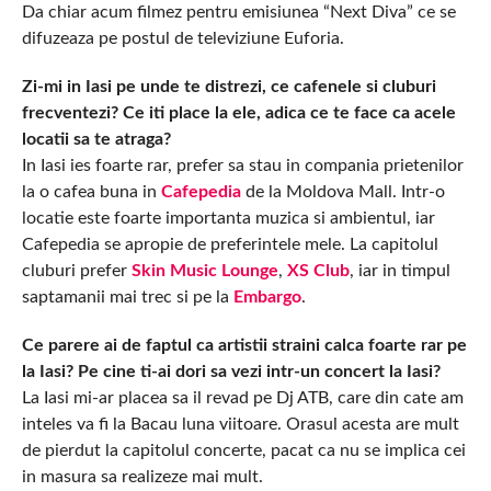
Da chiar acum filmez pentru emisiunea “Next Diva” ce se
difuzeaza pe postul de televiziune Euforia.
Zi-mi in Iasi pe unde te distrezi, ce cafenele si cluburi
frecventezi? Ce iti place la ele, adica ce te face ca acele
locatii sa te atraga?
In Iasi ies foarte rar, prefer sa stau in compania prietenilor
la o cafea buna in
Cafepedia
de la Moldova Mall. Intr-o
locatie este foarte importanta muzica si ambientul, iar
Cafepedia se apropie de preferintele mele. La capitolul
cluburi prefer
Skin Music Lounge
,
XS Club
, iar in timpul
saptamanii mai trec si pe la
Embargo
.
Ce parere ai de faptul ca artistii straini calca foarte rar pe
la Iasi? Pe cine ti-ai dori sa vezi intr-un concert la Iasi?
La Iasi mi-ar placea sa il revad pe Dj ATB, care din cate am
inteles va fi la Bacau luna viitoare. Orasul acesta are mult
de pierdut la capitolul concerte, pacat ca nu se implica cei
in masura sa realizeze mai mult.