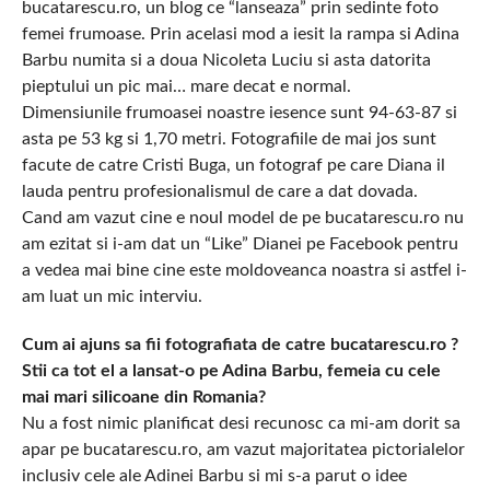
bucatarescu.ro, un blog ce “lanseaza” prin sedinte foto
femei frumoase. Prin acelasi mod a iesit la rampa si Adina
Barbu numita si a doua Nicoleta Luciu si asta datorita
pieptului un pic mai… mare decat e normal.
Dimensiunile frumoasei noastre iesence sunt 94-63-87 si
asta pe 53 kg si 1,70 metri. Fotografiile de mai jos sunt
facute de catre Cristi Buga, un fotograf pe care Diana il
lauda pentru profesionalismul de care a dat dovada.
Cand am vazut cine e noul model de pe bucatarescu.ro nu
am ezitat si i-am dat un “Like” Dianei pe Facebook pentru
a vedea mai bine cine este moldoveanca noastra si astfel i-
am luat un mic interviu.
Cum ai ajuns sa fii fotografiata de catre bucatarescu.ro ?
Stii ca tot el a lansat-o pe Adina Barbu, femeia cu cele
mai mari silicoane din Romania?
Nu a fost nimic planificat desi recunosc ca mi-am dorit sa
apar pe bucatarescu.ro, am vazut majoritatea pictorialelor
inclusiv cele ale Adinei Barbu si mi s-a parut o idee