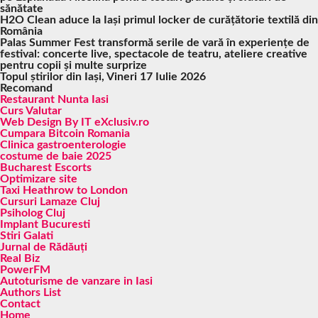
sănătate
H2O Clean aduce la Iași primul locker de curățătorie textilă din
România
Palas Summer Fest transformă serile de vară în experiențe de
festival: concerte live, spectacole de teatru, ateliere creative
pentru copii și multe surprize
Topul știrilor din Iași, Vineri 17 Iulie 2026
Recomand
Restaurant Nunta Iasi
Curs Valutar
Web Design By IT eXclusiv.ro
Cumpara Bitcoin Romania
Clinica gastroenterologie
costume de baie 2025
Bucharest Escorts
Optimizare site
Taxi Heathrow to London
Cursuri Lamaze Cluj
Psiholog Cluj
Implant Bucuresti
Stiri Galati
Jurnal de Rădăuți
Real Biz
PowerFM
Autoturisme de vanzare in Iasi
Authors List
Contact
Home