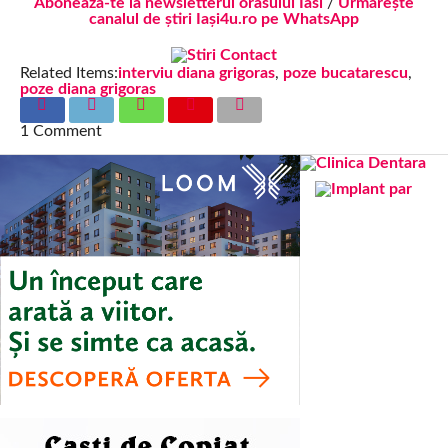
Aboneaza-te la newsletterul orasului Iasi
/
Urmărește
canalul de știri Iași4u.ro pe WhatsApp
Related Items:
interviu diana grigoras
,
poze bucatarescu
,
poze diana grigoras
1 Comment