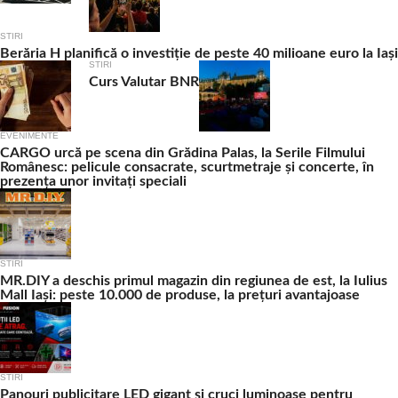
STIRI
Berăria H planifică o investiție de peste 40 milioane euro la Iași
STIRI
Curs Valutar BNR
EVENIMENTE
CARGO urcă pe scena din Grădina Palas, la Serile Filmului
Românesc: pelicule consacrate, scurtmetraje și concerte, în
prezența unor invitați speciali
STIRI
MR.DIY a deschis primul magazin din regiunea de est, la Iulius
Mall Iași: peste 10.000 de produse, la prețuri avantajoase
STIRI
Panouri publicitare LED gigant şi cruci luminoase pentru