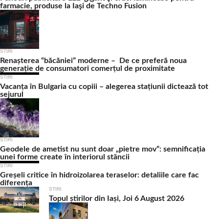
farmacie, produse la Iaşi de Techno Fusion
STIRI
Renașterea “băcăniei” moderne – De ce preferă noua
generație de consumatori comerțul de proximitate
STIRI
Vacanța în Bulgaria cu copiii – alegerea stațiunii dictează tot
sejurul
STIRI
Geodele de ametist nu sunt doar „pietre mov”: semnificația
unei forme create în interiorul stâncii
STIRI
Greșeli critice în hidroizolarea teraselor: detaliile care fac
diferența
STIRI
Topul știrilor din Iași, Joi 6 August 2026