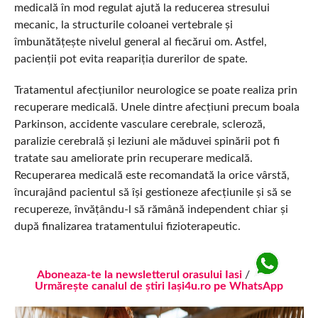
medicală în mod regulat ajută la reducerea stresului
mecanic, la structurile coloanei vertebrale și
îmbunătățește nivelul general al fiecărui om. Astfel,
pacienții pot evita reapariția durerilor de spate.
Tratamentul afecțiunilor neurologice se poate realiza prin
recuperare medicală. Unele dintre afecțiuni precum boala
Parkinson, accidente vasculare cerebrale, scleroză,
paralizie cerebrală și leziuni ale măduvei spinării pot fi
tratate sau ameliorate prin recuperare medicală.
Recuperarea medicală este recomandată la orice vârstă,
încurajând pacientul să își gestioneze afecțiunile și să se
recupereze, învățându-l să rămână independent chiar și
după finalizarea tratamentului fizioterapeutic.
Aboneaza-te la newsletterul orasului Iasi
/
Urmărește canalul de știri Iași4u.ro pe WhatsApp