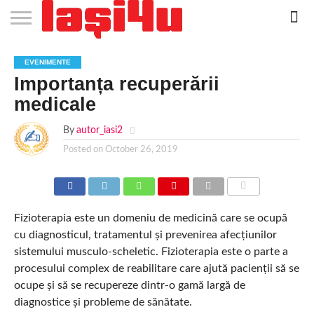
EVENIMENTE
STIRI
APARTAMENTE
STIRI
JOBS
FILME
CLUBURI /
BARURI /
SALI DE
SALOANE DE
AGENTII
RESTAURANTE
PIZZA
PISCINA
FLORARII
RADIO
SPALATORII
TRACTARI
TAXI
CINEMA
TEATRU
HOTELURI
TEREN
TEREN
FARMACII
COFFEE-
FIRME DE
RENT
EVENIMENTE
NOI IASI
IASI
IN
LA
DISCOTECI
CAFENELE
FORTA
INFRUMUSETARE
DE
IN IASI
IN
IN IASI
LIVE
AUTO
AUTO
IN
/
SPORTIV
TENIS
NON
TO-GO
PUBLICITATE
A
Importanța recuperării
IASI
CINEMA
SI
TURISM
IASI
IN
IASI
PENSIUNI
IASI
STOP
CAR
FITNESS
IASI
IASI
medicale
By
autor_iasi2
Posted on
October 26, 2019
COMMENTS
Fizioterapia este un domeniu de medicină care se ocupă
cu diagnosticul, tratamentul și prevenirea afecțiunilor
sistemului musculo-scheletic. Fizioterapia este o parte a
procesului complex de reabilitare care ajută pacienții să se
ocupe și să se recupereze dintr-o gamă largă de
diagnostice și probleme de sănătate.