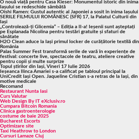
O nouă viață pentru Casa Kieser: Monumentul istoric din inima
Iașului se redeschide sâmbătă
Oishi Ramen: Gustul autentic al Japoniei a sosit în inima Iașului
SERILE FILMULUI ROMÂNESC (SFR) 17, la Palatul Culturii din
Iași
„Controlează-ți Glicemia” – Ediția a II-a! Ieșenii sunt așteptați
pe Esplanada Nicolina pentru testări gratuite și sfaturi de
sănătate
H2O Clean aduce la Iași primul locker de curățătorie textilă din
România
Palas Summer Fest transformă serile de vară în experiențe de
festival: concerte live, spectacole de teatru, ateliere creative
pentru copii și multe surprize
Topul știrilor din Iași, Vineri 17 Iulie 2026
Ieșeanca Ilinca Amariei s-a calificat pe tabloul principal la
UniCredit Iași Open. Jaqueline Cristian s-a retras de la Iași, din
motive medicale
Recomand
Restaurant Nunta Iasi
Curs Valutar
Web Design By IT eXclusiv.ro
Cumpara Bitcoin Romania
Clinica gastroenterologie
costume de baie 2025
Bucharest Escorts
Optimizare site
Taxi Heathrow to London
Cursuri Lamaze Cluj