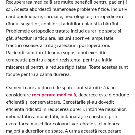
Recuperarea medicală are multe beneficii pentru pacienții
săi. Acesta abordează numeroase probleme fizice, inclusiv
cardiopulmonare, cardiace, neurologice și ortopedice în
rândul sugarilor, copiilor și adulților chiar și la bătrâni.
Problemele ortopedice tratate includ dureri de spate și
gât, afecțiuni articulare, leziuni sportive, amputație,
fracturi osoase, artrită și afecțiuni postoperatorii.
Pacienții sunt întotdeauna supuși unui exercițiu
terapeutic pentru a spori rezistența, pentru a iniția
mișcarea și pentru a reduce rigiditatea. Toate acestea sunt
făcute pentru a calma durerea.
Oamenii care au dureri de spate sunt sfătuiți să ia în
considerare
recuperare medicală
, deoarece este o opțiune
eficientă și conservatoare. Cercetările și-au dovedit
eficiența ridicată în reducerea durerii, întărirea mușchilor,
îmbunătățirea mobilității, îmbunătățirea posturii prin
exercitarea mușchilor coloanei vertebrale și eliminarea
majoră a durerilor de spate. A urma această recuperare