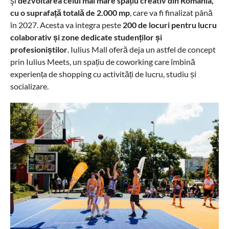
şi
dezvoltarea celui mai mare spațiu creativ din România,
cu o suprafață totală de 2.000 mp
, care va fi finalizat până
în 2027. Acesta va integra peste
200 de locuri pentru lucru
colaborativ și zone dedicate studenților și
profesioniștilor
. Iulius Mall oferă deja un astfel de concept
prin Iulius Meets, un spațiu de coworking care îmbină
experiența de shopping cu activități de lucru, studiu și
socializare.