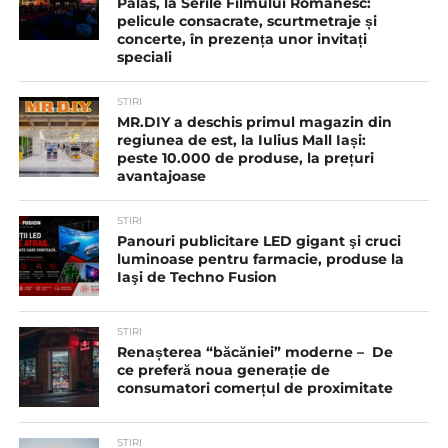
Palas, la Serile Filmului Românesc:
pelicule consacrate, scurtmetraje și
concerte, în prezența unor invitați
speciali
STIRI
MR.DIY a deschis primul magazin din
regiunea de est, la Iulius Mall Iași:
peste 10.000 de produse, la prețuri
avantajoase
STIRI
Panouri publicitare LED gigant şi cruci
luminoase pentru farmacie, produse la
Iaşi de Techno Fusion
STIRI
Renașterea “băcăniei” moderne – De
ce preferă noua generație de
consumatori comerțul de proximitate
STIRI