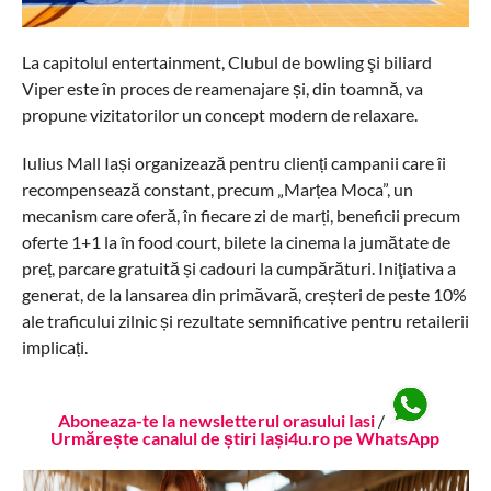
La capitolul entertainment, Clubul de bowling şi biliard
Viper este în proces de reamenajare și, din toamnă, va
propune vizitatorilor un concept modern de relaxare.
Iulius Mall Iași organizează pentru clienți campanii care îi
recompensează constant, precum „Marțea Moca”, un
mecanism care oferă, în fiecare zi de marți, beneficii precum
oferte 1+1 la în food court, bilete la cinema la jumătate de
preț, parcare gratuită și cadouri la cumpărături. Iniţiativa a
generat, de la lansarea din primăvară, creșteri de peste 10%
ale traficului zilnic și rezultate semnificative pentru retailerii
implicați.
Aboneaza-te la newsletterul orasului Iasi
/
Urmărește canalul de știri Iași4u.ro pe WhatsApp