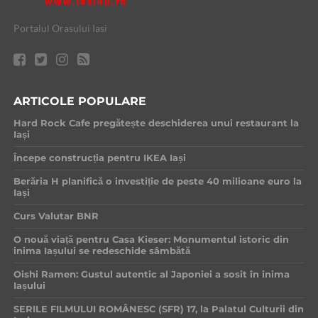
Portalul Orasului Iasi
ARTICOLE POPULARE
Hard Rock Cafe pregătește deschiderea unui restaurant la
Iași
Începe construcția pentru IKEA Iași
Berăria H planifică o investiție de peste 40 milioane euro la
Iași
Curs Valutar BNR
O nouă viață pentru Casa Kieser: Monumentul istoric din
inima Iașului se redeschide sâmbătă
Oishi Ramen: Gustul autentic al Japoniei a sosit în inima
Iașului
SERILE FILMULUI ROMÂNESC (SFR) 17, la Palatul Culturii din