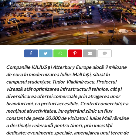
COMMENTS
Companiile IULIUS și Atterbury Europe alocă 9 milioane
de euro în modernizarea Iulius Mall Iași, situat în
campusul studențesc Tudor Vladimirescu. Proiectul
vizează atât optimizarea infrastructurii tehnice, cât și
diversificarea ofertei comerciale prin atragerea unor
branduri noi, cu prețuri accesibile. Centrul comercial şi-a
menținut atractivitatea, înregistrând zilnic un flux
constant de peste 20.000 de vizitatori. Iulius Mall rămâne
o destinație relevantă pentru tineri, prin investiții
dedicate: evenimente speciale, amenajarea unui teren de