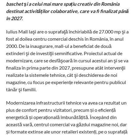
baschet şi a celui mai mare spațiu creativ din România
destinat activităților colaborative, care va fi finalizat până
în 2027.
Iulius Mall Iaşi are o suprafaţă închiriabilă de 27.000 mp şi a
fost al doilea centru comercial deschis în România, în anul
2000. De la inaugurare, mall-ul a beneficiat de două
extinderi şi de investiţii semnificative. Proiectul actual de
modernizare, care se desfăşoară în cursul acestui an şi se va
finaliza în prima parte din 2027, presupune atât intervenţii
realizate la sistemele tehnice, cât şi deschiderea de noi
magazine, cu focus pe experiențe relevante pentru publicul
tânăr şi familii.
Modernizarea infrastructurii tehnice va avea ca rezultat un
plus de confort pentru vizitatori, precum și o eficiență
energetică și operațională îmbunătățită. Începând din
această vară, centrul comercial va găzdui magazine noi, dar
și formate extinse ale unor retaileri existenți, pe o suprafață