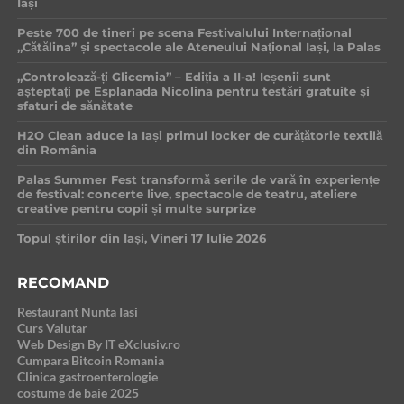
Iași
Peste 700 de tineri pe scena Festivalului Internațional
„Cătălina” și spectacole ale Ateneului Național Iași, la Palas
„Controlează-ți Glicemia” – Ediția a II-a! Ieșenii sunt
așteptați pe Esplanada Nicolina pentru testări gratuite și
sfaturi de sănătate
H2O Clean aduce la Iași primul locker de curățătorie textilă
din România
Palas Summer Fest transformă serile de vară în experiențe
de festival: concerte live, spectacole de teatru, ateliere
creative pentru copii și multe surprize
Topul știrilor din Iași, Vineri 17 Iulie 2026
RECOMAND
Restaurant Nunta Iasi
Curs Valutar
Web Design By IT eXclusiv.ro
Cumpara Bitcoin Romania
Clinica gastroenterologie
costume de baie 2025