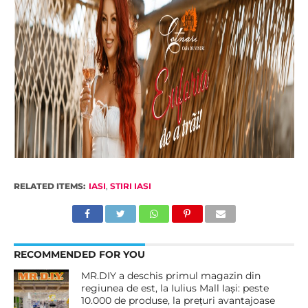
RELATED ITEMS:
IASI
,
STIRI IASI
RECOMMENDED FOR YOU
MR.DIY a deschis primul magazin din
regiunea de est, la Iulius Mall Iași: peste
10.000 de produse, la prețuri avantajoase