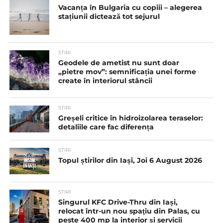
Vacanța în Bulgaria cu copiii – alegerea
stațiunii dictează tot sejurul
STIRI
Geodele de ametist nu sunt doar
„pietre mov”: semnificația unei forme
create în interiorul stâncii
STIRI
Greșeli critice în hidroizolarea teraselor:
detaliile care fac diferența
STIRI
Topul știrilor din Iași, Joi 6 August 2026
STIRI
Singurul KFC Drive-Thru din Iași,
relocat într-un nou spaţiu din Palas, cu
peste 400 mp la interior și servicii