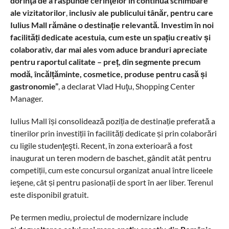
dorinţa de a răspunde cerinţelor în continuă schimbare
ale vizitatorilor
,
inclusiv ale publicului tânăr, pentru care
Iulius Mall rămâne o destinație relevantă. Investim în noi
facilități dedicate acestuia, cum este un spațiu creativ și
colaborativ, dar mai ales vom aduce branduri apreciate
pentru raportul calitate – preț, din segmente precum
modă, încălțăminte, cosmetice, produse pentru casă și
gastronomie”
, a declarat Vlad Huţu, Shopping Center
Manager.
Iulius Mall își consolidează poziția de destinație preferată a
tinerilor prin investiții în facilități dedicate și prin colaborări
cu ligile studenţeşti. Recent, în zona exterioară a fost
inaugurat un teren modern de baschet, gândit atât pentru
competiții, cum este concursul organizat anual între liceele
ieşene, cât și pentru pasionații de sport în aer liber. Terenul
este disponibil gratuit.
Pe termen mediu, proiectul de modernizare include