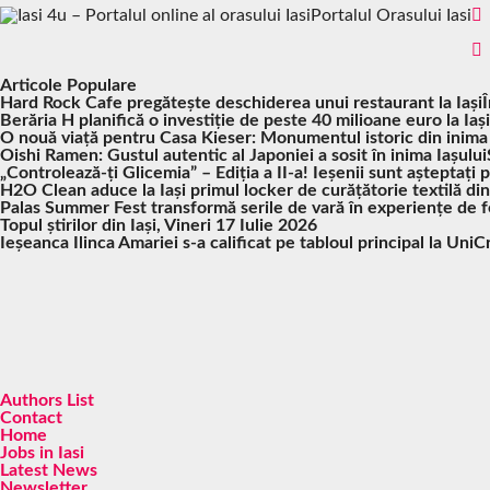
Portalul Orasului Iasi
Articole Populare
Hard Rock Cafe pregătește deschiderea unui restaurant la Iași
Berăria H planifică o investiție de peste 40 milioane euro la Iași
O nouă viață pentru Casa Kieser: Monumentul istoric din inima
Oishi Ramen: Gustul autentic al Japoniei a sosit în inima Iașului
„Controlează-ți Glicemia” – Ediția a II-a! Ieșenii sunt așteptați 
H2O Clean aduce la Iași primul locker de curățătorie textilă di
Palas Summer Fest transformă serile de vară în experiențe de fes
Topul știrilor din Iași, Vineri 17 Iulie 2026
Ieșeanca Ilinca Amariei s-a calificat pe tabloul principal la UniC
Authors List
Contact
Home
Jobs in Iasi
Latest News
Newsletter