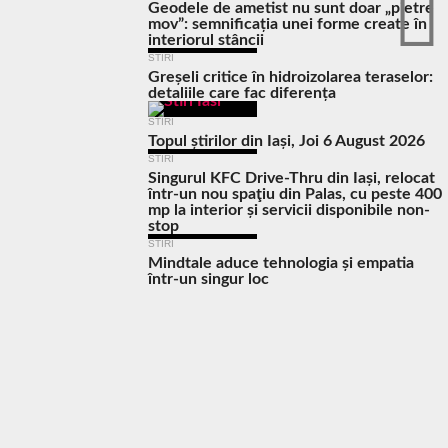
Geodele de ametist nu sunt doar „pietre
mov”: semnificația unei forme create în
interiorul stâncii
STIRI
Greșeli critice în hidroizolarea teraselor:
detaliile care fac diferența
STIRI
Topul știrilor din Iași, Joi 6 August 2026
STIRI
Singurul KFC Drive-Thru din Iași, relocat
într-un nou spaţiu din Palas, cu peste 400
mp la interior și servicii disponibile non-
stop
STIRI
Mindtale aduce tehnologia și empatia
într-un singur loc