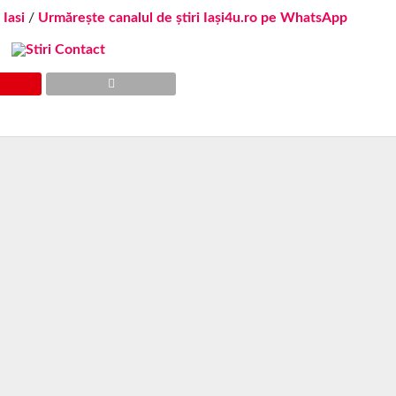
 Iasi
/
Urmărește canalul de știri Iași4u.ro pe WhatsApp