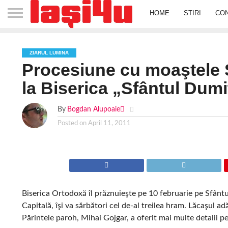
HOME
STIRI
CO
ZIARUL LUMINA
Procesiune cu moaştele 
la Biserica „Sfântul Dumi
By
Bogdan Alupoaie
Posted on
April 11, 2011
Biserica Ortodoxă îl prăznuieşte pe 10 februarie pe Sfântu
Capitală, îşi va sărbători cel de-al treilea hram. Lăcaşul 
Părintele paroh, Mihai Gojgar, a oferit mai multe detalii 