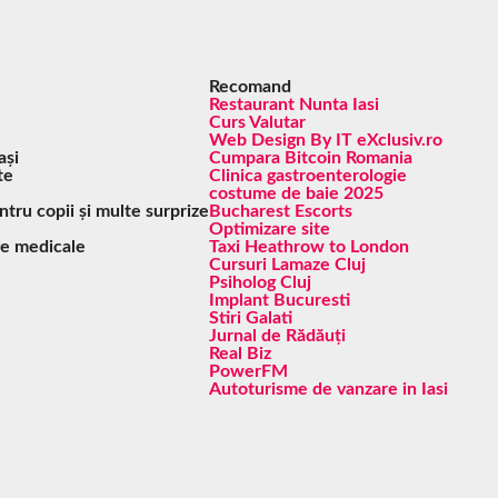
Recomand
Restaurant Nunta Iasi
Curs Valutar
Web Design By IT eXclusiv.ro
ași
Cumpara Bitcoin Romania
te
Clinica gastroenterologie
costume de baie 2025
ntru copii și multe surprize
Bucharest Escorts
Optimizare site
ive medicale
Taxi Heathrow to London
Cursuri Lamaze Cluj
Psiholog Cluj
Implant Bucuresti
Stiri Galati
Jurnal de Rădăuți
Real Biz
PowerFM
Autoturisme de vanzare in Iasi