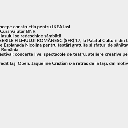
Începe construcția pentru IKEA Iași
Curs Valutar BNR
 Iașului se redeschide sâmbătă
SERILE FILMULUI ROMÂNESC (SFR) 17, la Palatul Culturii din I
pe Esplanada Nicolina pentru testări gratuite și sfaturi de sănăta
n România
tival: concerte live, spectacole de teatru, ateliere creative pe
redit Iași Open. Jaqueline Cristian s-a retras de la Iași, din mot