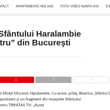
NTACT
APARTAMENTE NOI IASI
FOTO VIDEO NUNTA IASI
E
Sfântului Haralambie
tru” din Bucureşti
COMMENTS
l Sfinţit Mucenic Haralambie. Cu acest, prilej, Biserica „Sfântul
adăposteşte şi un fragment din moaştele Sfântului.
pentru TRINITAS TV: „Acest