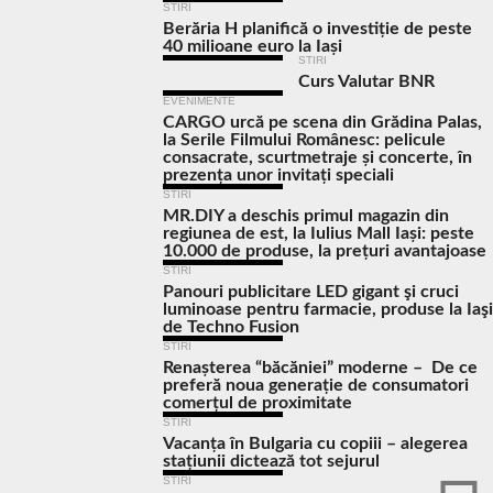
STIRI
Berăria H planifică o investiție de peste
40 milioane euro la Iași
STIRI
Curs Valutar BNR
EVENIMENTE
CARGO urcă pe scena din Grădina Palas,
la Serile Filmului Românesc: pelicule
consacrate, scurtmetraje și concerte, în
prezența unor invitați speciali
STIRI
MR.DIY a deschis primul magazin din
regiunea de est, la Iulius Mall Iași: peste
10.000 de produse, la prețuri avantajoase
STIRI
Panouri publicitare LED gigant şi cruci
luminoase pentru farmacie, produse la Iaşi
de Techno Fusion
STIRI
Renașterea “băcăniei” moderne – De ce
preferă noua generație de consumatori
comerțul de proximitate
STIRI
Vacanța în Bulgaria cu copiii – alegerea
stațiunii dictează tot sejurul
STIRI