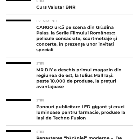
STIRI
Curs Valutar BNR
EVENIMENTE
CARGO urcă pe scena din Grădina
Palas, la Serile Filmului Românesc:
pelicule consacrate, scurtmetraje și
concerte, în prezența unor invitați
speciali
STIRI
MR.DIY a deschis primul magazin din
regiunea de est, la Iulius Mall Iași:
peste 10.000 de produse, la prețuri
avantajoase
STIRI
Panouri publicitare LED gigant şi cruci
luminoase pentru farmacie, produse la
Iaşi de Techno Fusion
STIRI
Renașterea “băcăniei” moderne – De