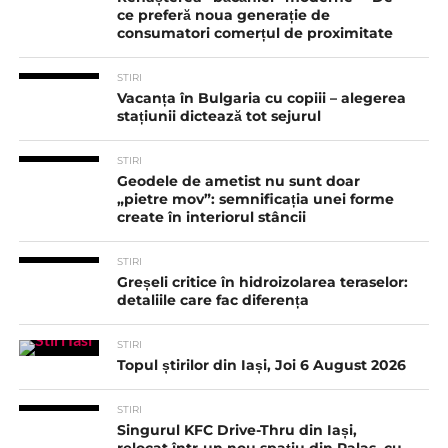
ce preferă noua generație de
consumatori comerțul de proximitate
STIRI
Vacanța în Bulgaria cu copiii – alegerea
stațiunii dictează tot sejurul
STIRI
Geodele de ametist nu sunt doar
„pietre mov”: semnificația unei forme
create în interiorul stâncii
STIRI
Greșeli critice în hidroizolarea teraselor:
detaliile care fac diferența
STIRI
Topul știrilor din Iași, Joi 6 August 2026
STIRI
Singurul KFC Drive-Thru din Iași,