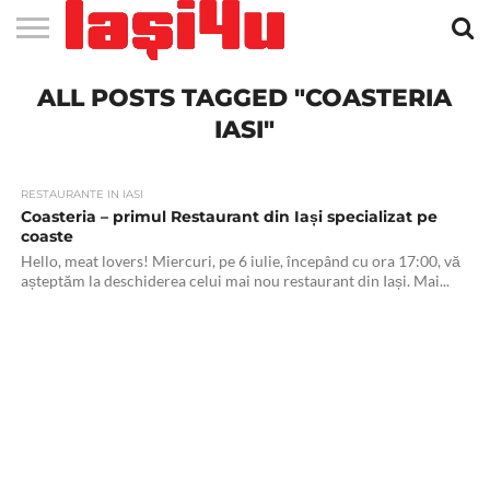
EVENIMENTE
ALL POSTS TAGGED "COASTERIA
STIRI
APARTAMENTE
STIRI
JOBS
FILME
CLUBURI /
BARURI /
SALI DE
SALOANE DE
AGENTII
RESTAURANTE
PIZZA
PISCINA
FLORARII
RADIO
SPALATORII
TRACTARI
TAXI
CINEMA
TEATRU
HOTELURI
TEREN
TEREN
FARMACII
COFFEE-
FIRME DE
RENT
NOI IASI
IASI
IN
LA
DISCOTECI
CAFENELE
FORTA
INFRUMUSETARE
DE
IN IASI
IN
IN IASI
LIVE
AUTO
AUTO
IN
/
SPORTIV
TENIS
NON
TO-GO
PUBLICITATE
A
IASI
CINEMA
SI
TURISM
IASI
IN IASI
IASI
PENSIUNI
IASI
STOP
CAR
IASI"
FITNESS
IASI
RESTAURANTE IN IASI
Coasteria – primul Restaurant din Iași specializat pe
coaste
Hello, meat lovers! Miercuri, pe 6 iulie, începând cu ora 17:00, vă
așteptăm la deschiderea celui mai nou restaurant din Iași. Mai...