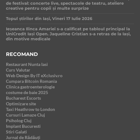
de festival: concerte live, spectacole de teatru, ateliere
creative pentru copii și multe surprize
Topul știrilor din Iași, Vineri 17 Iulie 2026
Ieșeanca Ilinca Amariei s-a calificat pe tabloul principal la
UniCredit Iași Open. Jaqueline Cristian s-a retras de la Iași,
din motive medicale
RECOMAND
Restaurant Nunta Iasi
Curs Valutar
Web Design By IT eXclusiv.ro
Cumpara Bitcoin Romania
Clinica gastroenterologie
costume de baie 2025
Bucharest Escorts
Optimizare site
Taxi Heathrow to London
Cursuri Lamaze Cluj
Psiholog Cluj
Implant Bucuresti
Stiri Galati
Jurnal de Rădăuți