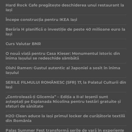
Hard Rock Cafe pregătește deschiderea unui restaurant la
Iași
Începe construcția pentru IKEA Iași
Berăria H planifică o investiție de peste 40 milioane euro la
Iași
Curs Valutar BNR
O nouă viață pentru Casa Kieser: Monumentul istoric din
inima Iașului se redeschide sâmbătă
Oishi Ramen: Gustul autentic al Japoniei a sosit în inima
Iașului
SERILE FILMULUI ROMÂNESC (SFR) 17, la Palatul Culturii din
Iași
„Controlează-ți Glicemia” – Ediția a II-a! Ieșenii sunt
așteptați pe Esplanada Nicolina pentru testări gratuite și
sfaturi de sănătate
H2O Clean aduce la Iași primul locker de curățătorie textilă
din România
Palas Summer Fest transformă serile de vară în experiențe