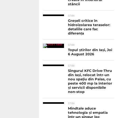
stâncii
STIRI
Greșeli critice în
hidroizolarea teraselor:
detaliile care fac
diferența
STIRI
Topul știrilor din Iași, Joi
6 August 2026
STIRI
Singurul KFC Drive-Thru
din Iași, relocat într-un
nou spaţiu din Palas, cu
peste 400 mp la interior
și servicii disponibile
non-stop
STIRI
Mindtale aduce
tehnologia și empatia
într-un singur loc