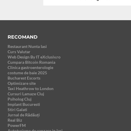
RECOMAND
Restaurant Nunta Iasi
Curs Valutar
Web Design By IT eXclusiv.ro
Cumpara Bitcoin Romania
Clinica gastroenterologie
costume de baie 2025
Bucharest Escorts
Optimizare site
Taxi Heathrow to London
Cursuri Lamaze Cluj
Psiholog Cluj
Implant Bucuresti
Stiri Galati
Jurnal de Rădăuți
Real Biz
PowerFM
Autoturisme de vanzare in Iasi