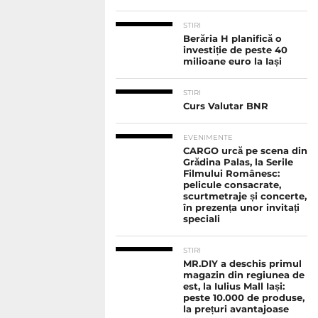
STIRI
Berăria H planifică o
investiție de peste 40
milioane euro la Iași
STIRI
Curs Valutar BNR
EVENIMENTE
CARGO urcă pe scena din
Grădina Palas, la Serile
Filmului Românesc:
pelicule consacrate,
scurtmetraje și concerte,
în prezența unor invitați
speciali
STIRI
MR.DIY a deschis primul
magazin din regiunea de
est, la Iulius Mall Iași:
peste 10.000 de produse,
la prețuri avantajoase