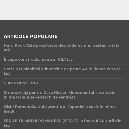
ARTICOLE POPULARE
Hard Rock Cafe pregătește deschiderea unui restaurant la
Iași
Începe construcția pentru IKEA Iași
Berăria H planifică o investiție de peste 40 milioane euro la
Iași
Curs Valutar BNR
O nouă viață pentru Casa Kieser: Monumentul istoric din
inima Iașului se redeschide sâmbătă
Oishi Ramen: Gustul autentic al Japoniei a sosit în inima
Iașului
SERILE FILMULUI ROMÂNESC (SFR) 17, la Palatul Culturii din
Iași