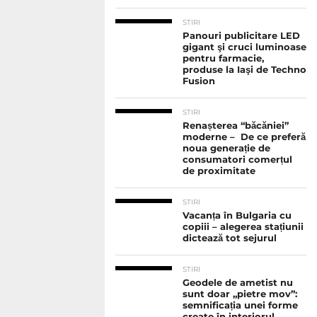
STIRI
Panouri publicitare LED
gigant şi cruci luminoase
pentru farmacie,
produse la Iaşi de Techno
Fusion
STIRI
Renașterea “băcăniei”
moderne – De ce preferă
noua generație de
consumatori comerțul
de proximitate
STIRI
Vacanța în Bulgaria cu
copiii – alegerea stațiunii
dictează tot sejurul
STIRI
Geodele de ametist nu
sunt doar „pietre mov”:
semnificația unei forme
create în interiorul