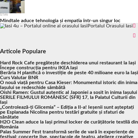
STIRI
Mindtale aduce tehnologia și empatia într-un singur loc
Portalul Orasului Iasi
Articole Populare
Hard Rock Cafe pregătește deschiderea unui restaurant la Iași
Începe construcția pentru IKEA Iași
Berăria H planifică o investiție de peste 40 milioane euro la Iași
Curs Valutar BNR
O nouă viață pentru Casa Kieser: Monumentul istoric din inima
Iașului se redeschide sâmbătă
Oishi Ramen: Gustul autentic al Japoniei a sosit în inima Iașului
SERILE FILMULUI ROMÂNESC (SFR) 17, la Palatul Culturii din
Iași
„Controlează-ți Glicemia” – Ediția a II-a! Ieșenii sunt așteptați
pe Esplanada Nicolina pentru testări gratuite și sfaturi de
sănătate
H2O Clean aduce la Iași primul locker de curățătorie textilă din
România
Palas Summer Fest transformă serile de vară în experiențe de
festival: concerte live, spectacole de teatru, ateliere creative