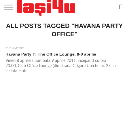
EVENIMENTE
ALL POSTS TAGGED "HAVANA PARTY
STIRI
APARTAMENTE
STIRI
JOBS
FILME
CLUBURI /
BARURI /
SALI DE
SALOANE DE
AGENTII
RESTAURANTE
PIZZA
PISCINA
FLORARII
RADIO
SPALATORII
TRACTARI
TAXI
CINEMA
TEATRU
HOTELURI
TEREN
TEREN
FARMACII
COFFEE-
FIRME DE
RENT
NOI IASI
IASI
IN
LA
DISCOTECI
CAFENELE
FORTA
INFRUMUSETARE
DE
IN IASI
IN
IN IASI
LIVE
AUTO
AUTO
IN
/
SPORTIV
TENIS
NON
TO-GO
PUBLICITATE
A
IASI
CINEMA
SI
TURISM
IASI
IN
IASI
PENSIUNI
IASI
STOP
CAR
OFFICE"
FITNESS
IASI
IASI
EVENIMENTE
Havana Party @ The Office Lounge, 8-9 aprilie
Vineri 8 aprilie si sambata 9 aprilie 2011, incepand cu ora
23:00, Club Office Lounge (din strada Grigore Ureche nr. 27, in
incinta Hotel...