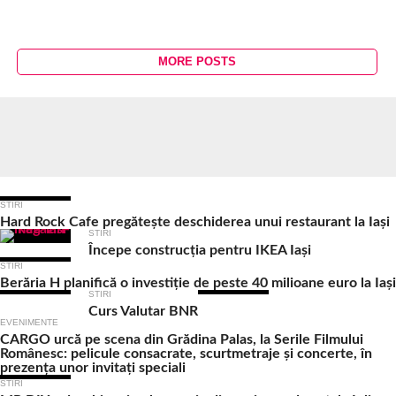
MORE POSTS
Ultimele Articole
STIRI
Hard Rock Cafe pregătește deschiderea unui restaurant la Iași
STIRI
Începe construcția pentru IKEA Iași
STIRI
Berăria H planifică o investiție de peste 40 milioane euro la Iași
STIRI
Curs Valutar BNR
EVENIMENTE
CARGO urcă pe scena din Grădina Palas, la Serile Filmului
Românesc: pelicule consacrate, scurtmetraje și concerte, în
prezența unor invitați speciali
STIRI