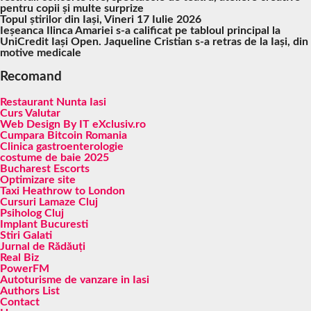
pentru copii și multe surprize
Topul știrilor din Iași, Vineri 17 Iulie 2026
Ieșeanca Ilinca Amariei s-a calificat pe tabloul principal la
UniCredit Iași Open. Jaqueline Cristian s-a retras de la Iași, din
motive medicale
Recomand
Restaurant Nunta Iasi
Curs Valutar
Web Design By IT eXclusiv.ro
Cumpara Bitcoin Romania
Clinica gastroenterologie
costume de baie 2025
Bucharest Escorts
Optimizare site
Taxi Heathrow to London
Cursuri Lamaze Cluj
Psiholog Cluj
Implant Bucuresti
Stiri Galati
Jurnal de Rădăuți
Real Biz
PowerFM
Autoturisme de vanzare in Iasi
Authors List
Contact