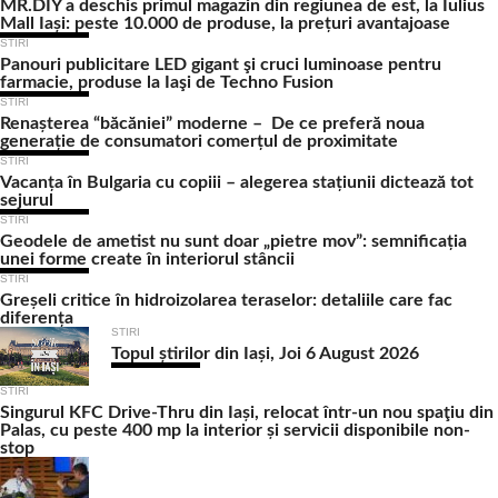
MR.DIY a deschis primul magazin din regiunea de est, la Iulius
Mall Iași: peste 10.000 de produse, la prețuri avantajoase
STIRI
Panouri publicitare LED gigant şi cruci luminoase pentru
farmacie, produse la Iaşi de Techno Fusion
STIRI
Renașterea “băcăniei” moderne – De ce preferă noua
generație de consumatori comerțul de proximitate
STIRI
Vacanța în Bulgaria cu copiii – alegerea stațiunii dictează tot
sejurul
STIRI
Geodele de ametist nu sunt doar „pietre mov”: semnificația
unei forme create în interiorul stâncii
STIRI
Greșeli critice în hidroizolarea teraselor: detaliile care fac
diferența
STIRI
Topul știrilor din Iași, Joi 6 August 2026
STIRI
Singurul KFC Drive-Thru din Iași, relocat într-un nou spaţiu din
Palas, cu peste 400 mp la interior și servicii disponibile non-
stop