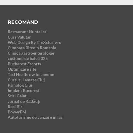
RECOMAND
Restaurant Nunta Iasi
Curs Valutar
Web Design By IT eXclusiv.ro
Cumpara Bitcoin Romania
Clinica gastroenterologie
costume de baie 2025
Bucharest Escorts
Optimizare site
Taxi Heathrow to London
Cursuri Lamaze Cluj
Psiholog Cluj
Implant Bucuresti
Stiri Galati
Jurnal de Rădăuți
Real Biz
PowerFM
Autoturisme de vanzare in Iasi