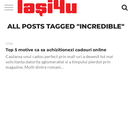
EVENIMENTE
ALL POSTS TAGGED "INCREDIBLE"
STIRI
APARTAMENTE
STIRI
JOBS
FILME
CLUBURI /
BARURI /
SALI DE
SALOANE DE
AGENTII
RESTAURANTE
PIZZA
PISCINA
FLORARII
RADIO
SPALATORII
TRACTARI
TAXI
CINEMA
TEATRU
HOTELURI
TEREN
TEREN
FARMACII
COFFEE-
FIRME DE
RENT
NOI IASI
IASI
IN
LA
DISCOTECI
CAFENELE
FORTA
INFRUMUSETARE
DE
IN IASI
IN
IN IASI
LIVE
AUTO
AUTO
IN
/
SPORTIV
TENIS
NON
TO-GO
PUBLICITATE
A
IASI
CINEMA
SI
TURISM
IASI
IN IASI
IASI
PENSIUNI
IASI
STOP
CAR
FITNESS
IASI
STIRI
Top 5 motive ca sa achizitionezi cadouri online
Cautarea unui cadou perfect prin mall-uri a devenit tot mai
solicitanta datorita aglomeratiei si a timpului pierdut prin
magazine. Multi dintre romani...