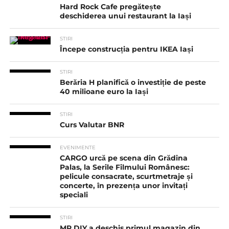
Hard Rock Cafe pregătește
deschiderea unui restaurant la Iași
STIRI
Începe construcția pentru IKEA Iași
STIRI
Berăria H planifică o investiție de peste
40 milioane euro la Iași
STIRI
Curs Valutar BNR
EVENIMENTE
CARGO urcă pe scena din Grădina
Palas, la Serile Filmului Românesc:
pelicule consacrate, scurtmetraje și
concerte, în prezența unor invitați
speciali
STIRI
MR.DIY a deschis primul magazin din