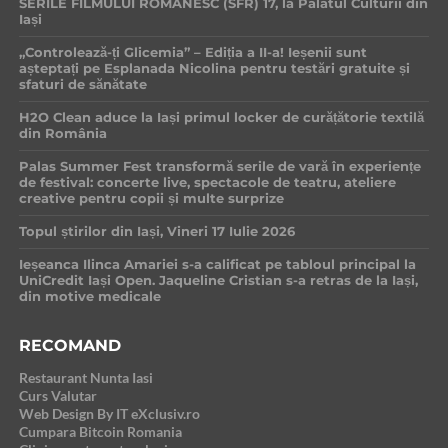
SERILE FILMULUI ROMÂNESC (SFR) 17, la Palatul Culturii din
Iași
„Controlează-ți Glicemia” – Ediția a II-a! Ieșenii sunt
așteptați pe Esplanada Nicolina pentru testări gratuite și
sfaturi de sănătate
H2O Clean aduce la Iași primul locker de curățătorie textilă
din România
Palas Summer Fest transformă serile de vară în experiențe
de festival: concerte live, spectacole de teatru, ateliere
creative pentru copii și multe surprize
Topul știrilor din Iași, Vineri 17 Iulie 2026
Ieșeanca Ilinca Amariei s-a calificat pe tabloul principal la
UniCredit Iași Open. Jaqueline Cristian s-a retras de la Iași,
din motive medicale
RECOMAND
Restaurant Nunta Iasi
Curs Valutar
Web Design By IT eXclusiv.ro
Cumpara Bitcoin Romania