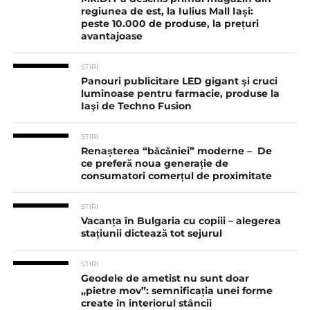
regiunea de est, la Iulius Mall Iași:
peste 10.000 de produse, la prețuri
avantajoase
STIRI
Panouri publicitare LED gigant şi cruci
luminoase pentru farmacie, produse la
Iaşi de Techno Fusion
STIRI
Renașterea “băcăniei” moderne – De
ce preferă noua generație de
consumatori comerțul de proximitate
STIRI
Vacanța în Bulgaria cu copiii – alegerea
stațiunii dictează tot sejurul
STIRI
Geodele de ametist nu sunt doar
„pietre mov”: semnificația unei forme
create în interiorul stâncii