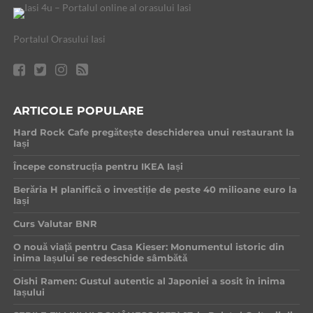
Portalul Orasului Iasi
ARTICOLE POPULARE
Hard Rock Cafe pregătește deschiderea unui restaurant la
Iași
Începe construcția pentru IKEA Iași
Berăria H planifică o investiție de peste 40 milioane euro la
Iași
Curs Valutar BNR
O nouă viață pentru Casa Kieser: Monumentul istoric din
inima Iașului se redeschide sâmbătă
Oishi Ramen: Gustul autentic al Japoniei a sosit în inima
Iașului