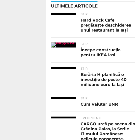
ULTIMELE ARTICOLE
STIRI
Hard Rock Cafe
pregătește deschiderea
unui restaurant la Iași
STIRI
Începe construcția
pentru IKEA Iași
STIRI
Berăria H planifică o
investiție de peste 40
milioane euro la Iași
STIRI
Curs Valutar BNR
EVENIMENTE
CARGO urcă pe scena din
Grădina Palas, la Serile
Filmului Românesc:
pelicule consacrate,