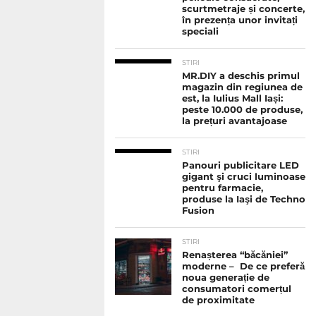
scurtmetraje și concerte,
în prezența unor invitați
speciali
STIRI
MR.DIY a deschis primul
magazin din regiunea de
est, la Iulius Mall Iași:
peste 10.000 de produse,
la prețuri avantajoase
STIRI
Panouri publicitare LED
gigant şi cruci luminoase
pentru farmacie,
produse la Iaşi de Techno
Fusion
STIRI
Renașterea “băcăniei”
moderne – De ce preferă
noua generație de
consumatori comerțul
de proximitate