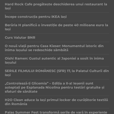
Hard Rock Cafe pregătește deschiderea unui restaurant la
Iași
Începe construcția pentru IKEA Iași
Berăria H planifică o investiție de peste 40 milioane euro la
Iași
Curs Valutar BNR
O nouă viață pentru Casa Kieser: Monumentul istoric din
inima Iașului se redeschide sâmbătă
Oishi Ramen: Gustul autentic al Japoniei a sosit în inima
Iașului
SERILE FILMULUI ROMÂNESC (SFR) 17, la Palatul Culturii din
Iași
„Controlează-ți Glicemia” – Ediția a II-a! Ieșenii sunt
așteptați pe Esplanada Nicolina pentru testări gratuite și
sfaturi de sănătate
H2O Clean aduce la Iași primul locker de curățătorie textilă
din România
Palas Summer Fest transformă serile de vară în experiențe