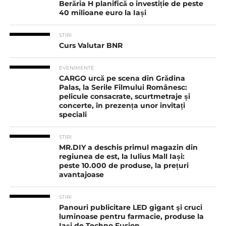
Berăria H planifică o investiție de peste
40 milioane euro la Iași
STIRI
Curs Valutar BNR
EVENIMENTE
CARGO urcă pe scena din Grădina
Palas, la Serile Filmului Românesc:
pelicule consacrate, scurtmetraje și
concerte, în prezența unor invitați
speciali
STIRI
MR.DIY a deschis primul magazin din
regiunea de est, la Iulius Mall Iași:
peste 10.000 de produse, la prețuri
avantajoase
STIRI
Panouri publicitare LED gigant şi cruci
luminoase pentru farmacie, produse la
Iaşi de Techno Fusion