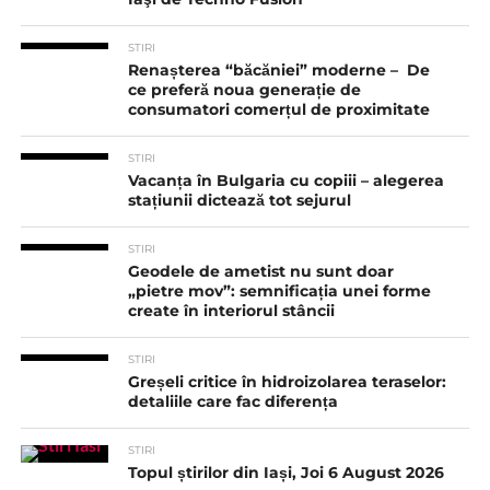
STIRI
Renașterea “băcăniei” moderne – De
ce preferă noua generație de
consumatori comerțul de proximitate
STIRI
Vacanța în Bulgaria cu copiii – alegerea
stațiunii dictează tot sejurul
STIRI
Geodele de ametist nu sunt doar
„pietre mov”: semnificația unei forme
create în interiorul stâncii
STIRI
Greșeli critice în hidroizolarea teraselor:
detaliile care fac diferența
STIRI
Topul știrilor din Iași, Joi 6 August 2026