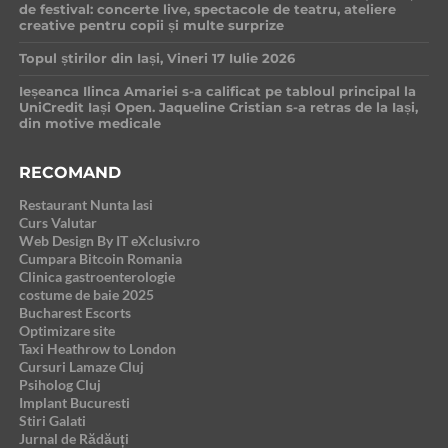
de festival: concerte live, spectacole de teatru, ateliere
creative pentru copii și multe surprize
Topul știrilor din Iași, Vineri 17 Iulie 2026
Ieșeanca Ilinca Amariei s-a calificat pe tabloul principal la
UniCredit Iași Open. Jaqueline Cristian s-a retras de la Iași,
din motive medicale
RECOMAND
Restaurant Nunta Iasi
Curs Valutar
Web Design By IT eXclusiv.ro
Cumpara Bitcoin Romania
Clinica gastroenterologie
costume de baie 2025
Bucharest Escorts
Optimizare site
Taxi Heathrow to London
Cursuri Lamaze Cluj
Psiholog Cluj
Implant Bucuresti
Stiri Galati
Jurnal de Rădăuți