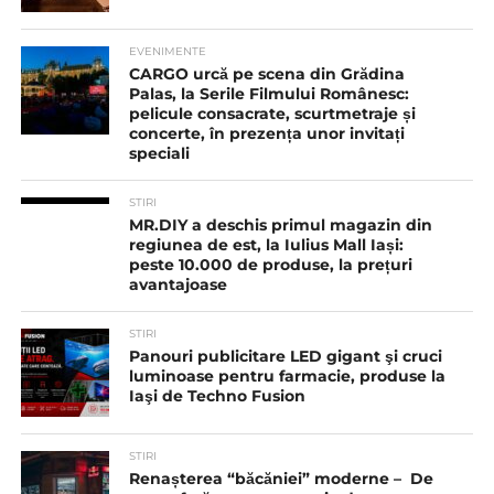
EVENIMENTE
CARGO urcă pe scena din Grădina
Palas, la Serile Filmului Românesc:
pelicule consacrate, scurtmetraje și
concerte, în prezența unor invitați
speciali
STIRI
MR.DIY a deschis primul magazin din
regiunea de est, la Iulius Mall Iași:
peste 10.000 de produse, la prețuri
avantajoase
STIRI
Panouri publicitare LED gigant şi cruci
luminoase pentru farmacie, produse la
Iaşi de Techno Fusion
STIRI
Renașterea “băcăniei” moderne – De