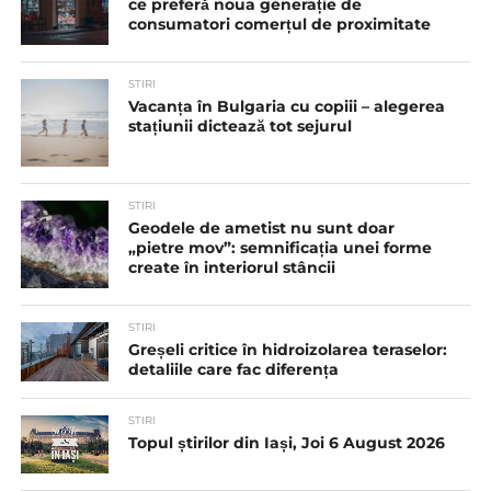
ce preferă noua generație de
consumatori comerțul de proximitate
STIRI
Vacanța în Bulgaria cu copiii – alegerea
stațiunii dictează tot sejurul
STIRI
Geodele de ametist nu sunt doar
„pietre mov”: semnificația unei forme
create în interiorul stâncii
STIRI
Greșeli critice în hidroizolarea teraselor:
detaliile care fac diferența
STIRI
Topul știrilor din Iași, Joi 6 August 2026