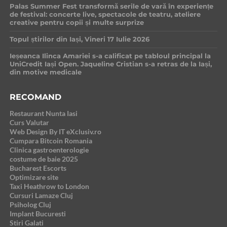
Palas Summer Fest transformă serile de vară în experiențe
de festival: concerte live, spectacole de teatru, ateliere
creative pentru copii și multe surprize
Topul știrilor din Iași, Vineri 17 Iulie 2026
Ieșeanca Ilinca Amariei s-a calificat pe tabloul principal la
UniCredit Iași Open. Jaqueline Cristian s-a retras de la Iași,
din motive medicale
RECOMAND
Restaurant Nunta Iasi
Curs Valutar
Web Design By IT eXclusiv.ro
Cumpara Bitcoin Romania
Clinica gastroenterologie
costume de baie 2025
Bucharest Escorts
Optimizare site
Taxi Heathrow to London
Cursuri Lamaze Cluj
Psiholog Cluj
Implant Bucuresti
Stiri Galati