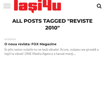
EVENIMENTE
ALL POSTS TAGGED "REVISTE
STIRI
APARTAMENTE
STIRI
JOBS
FILME
CLUBURI /
BARURI /
SALI DE
SALOANE DE
AGENTII
RESTAURANTE
PIZZA
PISCINA
FLORARII
RADIO
SPALATORII
TRACTARI
TAXI
CINEMA
TEATRU
HOTELURI
TEREN
TEREN
FARMACII
COFFEE-
FIRME DE
RENT
NOI IASI
IASI
IN
LA
DISCOTECI
CAFENELE
FORTA
INFRUMUSETARE
DE
IN IASI
IN
IN IASI
LIVE
AUTO
AUTO
IN
/
SPORTIV
TENIS
NON
TO-GO
PUBLICITATE
A
IASI
CINEMA
SI
TURISM
IASI
IN IASI
IASI
PENSIUNI
IASI
STOP
CAR
2010"
FITNESS
IASI
MONDEN
O noua revista: FOX Magazine
În plin sezon vulpile nu se lasă vânate! Acum, vulpea cea şireată a
ieşit la vânat! ONE Media Agency a lansat marţi,...