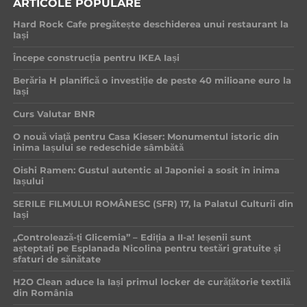
ARTICOLE POPULARE
Hard Rock Cafe pregătește deschiderea unui restaurant la
Iași
Începe construcția pentru IKEA Iași
Berăria H planifică o investiție de peste 40 milioane euro la
Iași
Curs Valutar BNR
O nouă viață pentru Casa Kieser: Monumentul istoric din
inima Iașului se redeschide sâmbătă
Oishi Ramen: Gustul autentic al Japoniei a sosit în inima
Iașului
SERILE FILMULUI ROMÂNESC (SFR) 17, la Palatul Culturii din
Iași
„Controlează-ți Glicemia” – Ediția a II-a! Ieșenii sunt
așteptați pe Esplanada Nicolina pentru testări gratuite și
sfaturi de sănătate
H2O Clean aduce la Iași primul locker de curățătorie textilă
din România