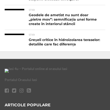
STIRI
Geodele de ametist nu sunt doar
„pietre mov”: semnificația unei forme
create în interiorul stâncii
STIRI
Greșeli critice în hidroizolarea teraselor:
detaliile care fac diferența
Portalul Orasului Iasi
ARTICOLE POPULARE