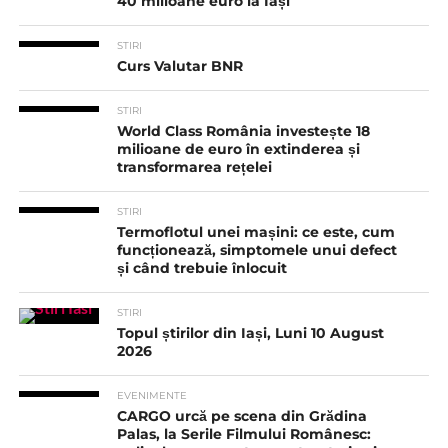
40 milioane euro la Iași
STIRI
Curs Valutar BNR
STIRI
World Class România investește 18
milioane de euro în extinderea și
transformarea rețelei
STIRI
Termoflotul unei mașini: ce este, cum
funcționează, simptomele unui defect
și când trebuie înlocuit
STIRI
Topul știrilor din Iași, Luni 10 August
2026
EVENIMENTE
CARGO urcă pe scena din Grădina
Palas, la Serile Filmului Românesc: