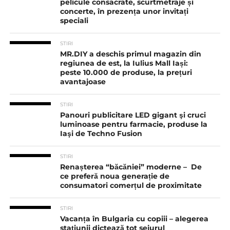
pelicule consacrate, scurtmetraje și
concerte, în prezența unor invitați
speciali
STIRI
MR.DIY a deschis primul magazin din
regiunea de est, la Iulius Mall Iași:
peste 10.000 de produse, la prețuri
avantajoase
STIRI
Panouri publicitare LED gigant şi cruci
luminoase pentru farmacie, produse la
Iaşi de Techno Fusion
STIRI
Renașterea “băcăniei” moderne – De
ce preferă noua generație de
consumatori comerțul de proximitate
STIRI
Vacanța în Bulgaria cu copiii – alegerea
stațiunii dictează tot sejurul