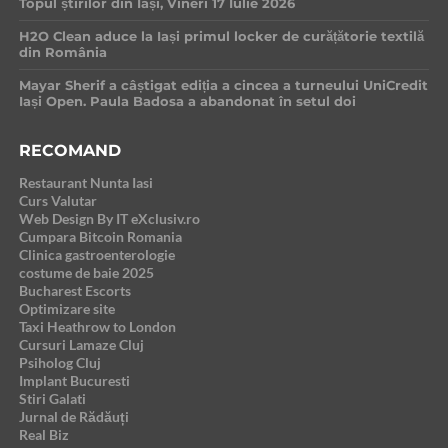
Topul știrilor din Iași, Vineri 17 Iulie 2026
H2O Clean aduce la Iași primul locker de curățătorie textilă
din România
Mayar Sherif a câștigat ediția a cincea a turneului UniCredit
Iași Open. Paula Badosa a abandonat în setul doi
RECOMAND
Restaurant Nunta Iasi
Curs Valutar
Web Design By IT eXclusiv.ro
Cumpara Bitcoin Romania
Clinica gastroenterologie
costume de baie 2025
Bucharest Escorts
Optimizare site
Taxi Heathrow to London
Cursuri Lamaze Cluj
Psiholog Cluj
Implant Bucuresti
Stiri Galati
Jurnal de Rădăuți
Real Biz