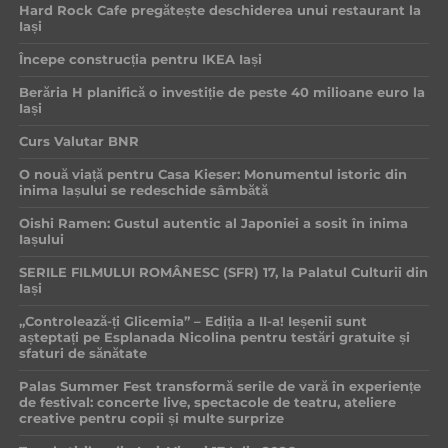
Hard Rock Cafe pregătește deschiderea unui restaurant la
Iași
Începe construcția pentru IKEA Iași
Berăria H planifică o investiție de peste 40 milioane euro la
Iași
Curs Valutar BNR
O nouă viață pentru Casa Kieser: Monumentul istoric din
inima Iașului se redeschide sâmbătă
Oishi Ramen: Gustul autentic al Japoniei a sosit în inima
Iașului
SERILE FILMULUI ROMÂNESC (SFR) 17, la Palatul Culturii din
Iași
„Controlează-ți Glicemia” – Ediția a II-a! Ieșenii sunt
așteptați pe Esplanada Nicolina pentru testări gratuite și
sfaturi de sănătate
Palas Summer Fest transformă serile de vară în experiențe
de festival: concerte live, spectacole de teatru, ateliere
creative pentru copii și multe surprize