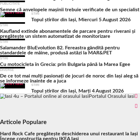
PUBLICITATE
Semne că anvelopele mașinii trebuie verificate de un specialist
STIRI
Topul știrilor din Iași, Miercuri 5 August 2026
STIRI
Kaufland extinde abonamentele de parcare pentru riverani și
pregătește un sistem automatizat de monitorizare
STIRI
Salamander BluEvolution 82. Fereastra gândită pentru
standardele de mâine, produsă astăzi la MAR&PET
STIRI
Cu motocicleta în Grecia: prin Bulgaria până la Marea Egee
DIVERSE
De ce tot mai mulți pasionați de jocuri de noroc din Iași aleg să
se informeze înainte de a juca
STIRI
Topul știrilor din Iași, Marți 4 August 2026
Portalul Orasului Iasi
Articole Populare
Hard Rock Cafe pregătește deschiderea unui restaurant la Iași
Începe construcția pentru IKEA Iași