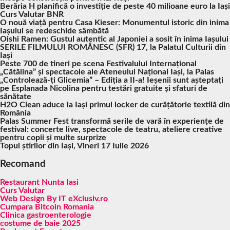
Berăria H planifică o investiție de peste 40 milioane euro la Iași
Curs Valutar BNR
O nouă viață pentru Casa Kieser: Monumentul istoric din inima
Iașului se redeschide sâmbătă
Oishi Ramen: Gustul autentic al Japoniei a sosit în inima Iașului
SERILE FILMULUI ROMÂNESC (SFR) 17, la Palatul Culturii din
Iași
Peste 700 de tineri pe scena Festivalului Internațional
„Cătălina” și spectacole ale Ateneului Național Iași, la Palas
„Controlează-ți Glicemia” – Ediția a II-a! Ieșenii sunt așteptați
pe Esplanada Nicolina pentru testări gratuite și sfaturi de
sănătate
H2O Clean aduce la Iași primul locker de curățătorie textilă din
România
Palas Summer Fest transformă serile de vară în experiențe de
festival: concerte live, spectacole de teatru, ateliere creative
pentru copii și multe surprize
Topul știrilor din Iași, Vineri 17 Iulie 2026
Recomand
Restaurant Nunta Iasi
Curs Valutar
Web Design By IT eXclusiv.ro
Cumpara Bitcoin Romania
Clinica gastroenterologie
costume de baie 2025