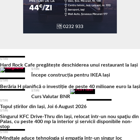
Ultimele Articole
STIRI
Hard Rock Cafe pregătește deschiderea unui restaurant la Iași
STIRI
Începe construcția pentru IKEA Iași
STIRI
Berăria H planifică o investiție de peste 40 milioane euro la Iași
STIRI
Curs Valutar BNR
STIRI
Topul știrilor din Iași, Joi 6 August 2026
STIRI
Singurul KFC Drive-Thru din Iași, relocat într-un nou spaţiu din
Palas, cu peste 400 mp la interior și servicii disponibile non-
stop
STIRI
Mindtale aduce tehnologia și empatia într-un singur loc