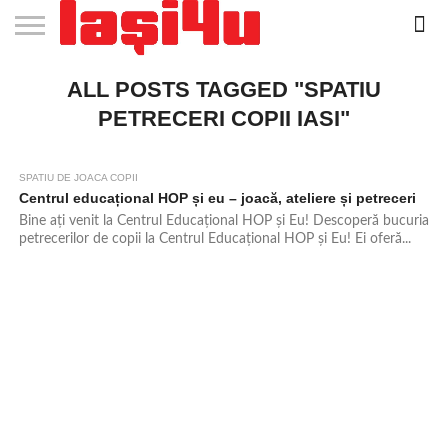
EVENIMENTE
ALL POSTS TAGGED "SPATIU
STIRI
APARTAMENTE
STIRI
JOBS
FILME
CLUBURI /
BARURI /
SALI DE
SALOANE DE
AGENTII
RESTAURANTE
PIZZA
PISCINA
FLORARII
RADIO
SPALATORII
TRACTARI
TAXI
CINEMA
TEATRU
HOTELURI
TEREN
TEREN
FARMACII
COFFEE-
FIRME DE
RENT
NOI IASI
IASI
IN
LA
DISCOTECI
CAFENELE
FORTA
INFRUMUSETARE
DE
IN IASI
IN
IN IASI
LIVE
AUTO
AUTO
IN
/
SPORTIV
TENIS
NON
TO-GO
PUBLICITATE
A
IASI
CINEMA
SI
TURISM
IASI
IN
IASI
PENSIUNI
IASI
STOP
CAR
PETRECERI COPII IASI"
FITNESS
IASI
IASI
SPATIU DE JOACA COPII
2.0K
Centrul educațional HOP și eu – joacă, ateliere și petreceri
Bine ați venit la Centrul Educațional HOP și Eu! Descoperă bucuria
petrecerilor de copii la Centrul Educațional HOP și Eu! Ei oferă...