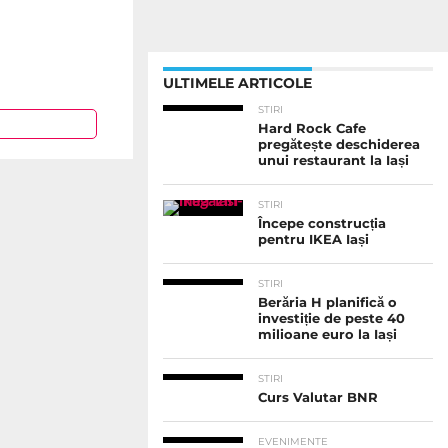
ULTIMELE ARTICOLE
STIRI
Hard Rock Cafe
pregătește deschiderea
unui restaurant la Iași
STIRI
Începe construcția
pentru IKEA Iași
STIRI
Berăria H planifică o
investiție de peste 40
milioane euro la Iași
STIRI
Curs Valutar BNR
EVENIMENTE