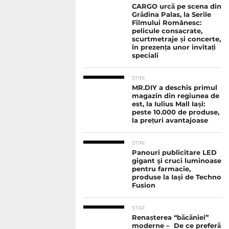
CARGO urcă pe scena din
Grădina Palas, la Serile
Filmului Românesc:
pelicule consacrate,
scurtmetraje și concerte,
în prezența unor invitați
speciali
STIRI
MR.DIY a deschis primul
magazin din regiunea de
est, la Iulius Mall Iași:
peste 10.000 de produse,
la prețuri avantajoase
STIRI
Panouri publicitare LED
gigant şi cruci luminoase
pentru farmacie,
produse la Iaşi de Techno
Fusion
STIRI
Renașterea “băcăniei”
moderne – De ce preferă