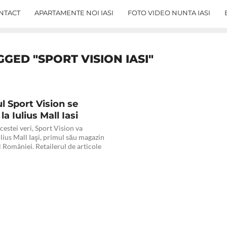
NTACT
APARTAMENTE NOI IASI
FOTO VIDEO NUNTA IASI
GGED "SPORT VISION IASI"
l Sport Vision se
a Iulius Mall Iasi
cestei veri, Sport Vision va
ulius Mall Iaşi, primul său magazin
 României. Retailerul de articole