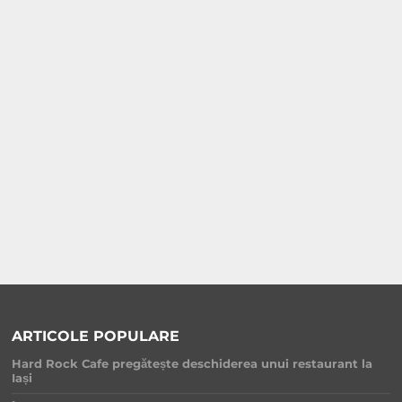
ARTICOLE POPULARE
Hard Rock Cafe pregătește deschiderea unui restaurant la
Iași