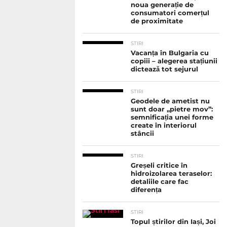
noua generație de
consumatori comerțul
de proximitate
STIRI
Vacanța în Bulgaria cu
copiii – alegerea stațiunii
dictează tot sejurul
STIRI
Geodele de ametist nu
sunt doar „pietre mov”:
semnificația unei forme
create în interiorul
stâncii
STIRI
Greșeli critice în
hidroizolarea teraselor:
detaliile care fac
diferența
STIRI
Topul știrilor din Iași, Joi