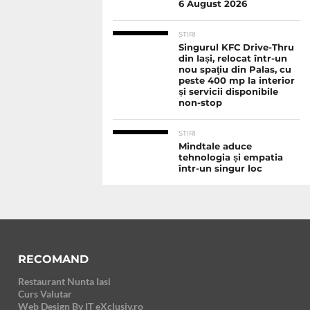
6 August 2026
STIRI
Singurul KFC Drive-Thru
din Iași, relocat într-un
nou spaţiu din Palas, cu
peste 400 mp la interior
și servicii disponibile
non-stop
STIRI
Mindtale aduce
tehnologia și empatia
într-un singur loc
RECOMAND
Restaurant Nunta Iasi
Curs Valutar
Web Design By IT eXclusiv.ro