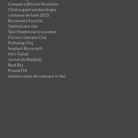
Cumpara Bitcoin Romania
Clinica gastroenterologie
costume de baie 2025
Bucharest Escorts
Optimizare site
Taxi Heathrow to London
Cursuri Lamaze Cluj
Psiholog Cluj
Implant Bucuresti
Stiri Galati
Jurnal de Rădăuți
Real Biz
PowerFM
Autoturisme de vanzare in Iasi