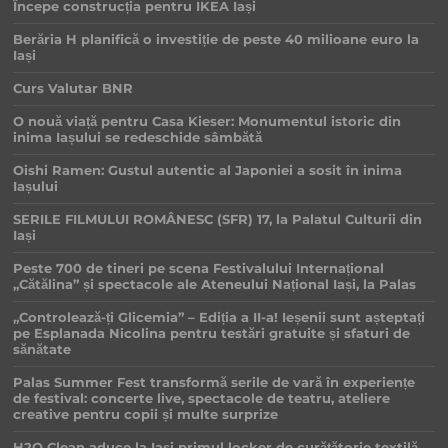
Începe construcția pentru IKEA Iași
Berăria H planifică o investiție de peste 40 milioane euro la
Iași
Curs Valutar BNR
O nouă viață pentru Casa Kieser: Monumentul istoric din
inima Iașului se redeschide sâmbătă
Oishi Ramen: Gustul autentic al Japoniei a sosit în inima
Iașului
SERILE FILMULUI ROMÂNESC (SFR) 17, la Palatul Culturii din
Iași
Peste 700 de tineri pe scena Festivalului Internațional
„Cătălina” și spectacole ale Ateneului Național Iași, la Palas
„Controlează-ți Glicemia” – Ediția a II-a! Ieșenii sunt așteptați
pe Esplanada Nicolina pentru testări gratuite și sfaturi de
sănătate
Palas Summer Fest transformă serile de vară în experiențe
de festival: concerte live, spectacole de teatru, ateliere
creative pentru copii și multe surprize
H2O Clean aduce la Iași primul locker de curățătorie textilă