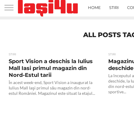
HOME
STIRI
CO
ALL POSTS TA
STIRI
STIRI
Sport Vision a deschis la Iulius
Magazinu
Mall Iasi primul magazin din
deschide l
Nord-Estul tarii
La începutul a
deschide, la I
În acest week-end, Sport Vision a inaugurat la
din nord-estul
Iulius Mall Iaşi primul său magazin din nord-
sportive...
estul României. Magazinul este situat la etajul...