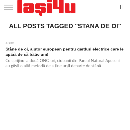
EVENIMENTE
ALL POSTS TAGGED "STANA DE OI"
STIRI
APARTAMENTE
STIRI
JOBS
FILME
CLUBURI /
BARURI /
SALI DE
SALOANE DE
AGENTII
RESTAURANTE
PIZZA
PISCINA
FLORARII
RADIO
SPALATORII
TRACTARI
TAXI
CINEMA
TEATRU
HOTELURI
TEREN
TEREN
FARMACII
COFFEE-
FIRME DE
RENT
NOI IASI
IASI
IN
LA
DISCOTECI
CAFENELE
FORTA
INFRUMUSETARE
DE
IN IASI
IN
IN IASI
LIVE
AUTO
AUTO
IN
/
SPORTIV
TENIS
NON
TO-GO
PUBLICITATE
A
IASI
CINEMA
SI
TURISM
IASI
IN
IASI
PENSIUNI
IASI
STOP
CAR
FITNESS
IASI
IASI
AGRO
1.2K
Stâne de oi, ajutor european pentru garduri electrice care le
apără de sălbăticiuni!
Cu sprijinul a două ONG-uri, ciobanii din Parcul Natural Apuseni
au găsit o altă metodă de a ține urșii departe de stână...