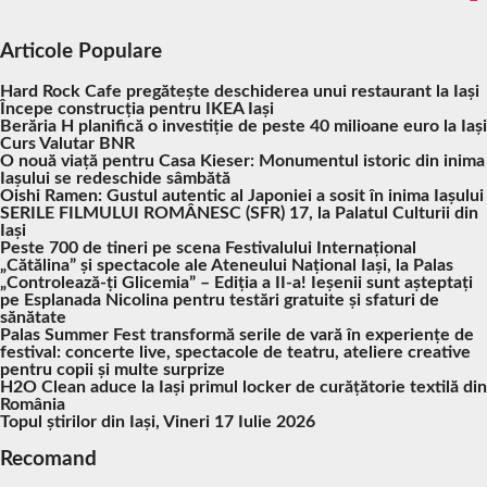
Articole Populare
Hard Rock Cafe pregătește deschiderea unui restaurant la Iași
Începe construcția pentru IKEA Iași
Berăria H planifică o investiție de peste 40 milioane euro la Iași
Curs Valutar BNR
O nouă viață pentru Casa Kieser: Monumentul istoric din inima
Iașului se redeschide sâmbătă
Oishi Ramen: Gustul autentic al Japoniei a sosit în inima Iașului
SERILE FILMULUI ROMÂNESC (SFR) 17, la Palatul Culturii din
Iași
Peste 700 de tineri pe scena Festivalului Internațional
„Cătălina” și spectacole ale Ateneului Național Iași, la Palas
„Controlează-ți Glicemia” – Ediția a II-a! Ieșenii sunt așteptați
pe Esplanada Nicolina pentru testări gratuite și sfaturi de
sănătate
Palas Summer Fest transformă serile de vară în experiențe de
festival: concerte live, spectacole de teatru, ateliere creative
pentru copii și multe surprize
H2O Clean aduce la Iași primul locker de curățătorie textilă din
România
Topul știrilor din Iași, Vineri 17 Iulie 2026
Recomand