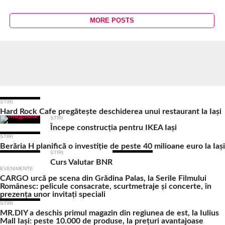
MORE POSTS
Ultimele Articole
STIRI
Hard Rock Cafe pregătește deschiderea unui restaurant la Iași
STIRI
Începe construcția pentru IKEA Iași
STIRI
Berăria H planifică o investiție de peste 40 milioane euro la Iași
STIRI
Curs Valutar BNR
EVENIMENTE
CARGO urcă pe scena din Grădina Palas, la Serile Filmului
Românesc: pelicule consacrate, scurtmetraje și concerte, în
prezența unor invitați speciali
STIRI
MR.DIY a deschis primul magazin din regiunea de est, la Iulius
Mall Iași: peste 10.000 de produse, la prețuri avantajoase