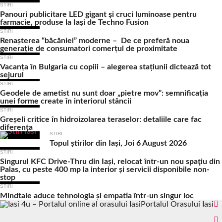
STIRI
Panouri publicitare LED gigant şi cruci luminoase pentru
farmacie, produse la Iaşi de Techno Fusion
STIRI
Renașterea “băcăniei” moderne – De ce preferă noua
generație de consumatori comerțul de proximitate
STIRI
Vacanța în Bulgaria cu copiii – alegerea stațiunii dictează tot
sejurul
STIRI
Geodele de ametist nu sunt doar „pietre mov”: semnificația
unei forme create în interiorul stâncii
STIRI
Greșeli critice în hidroizolarea teraselor: detaliile care fac
diferența
STIRI
Topul știrilor din Iași, Joi 6 August 2026
STIRI
Singurul KFC Drive-Thru din Iași, relocat într-un nou spaţiu din
Palas, cu peste 400 mp la interior și servicii disponibile non-
stop
STIRI
Mindtale aduce tehnologia și empatia într-un singur loc
Portalul Orasului Iasi