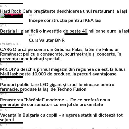
STIRI
Hard Rock Cafe pregătește deschiderea unui restaurant la Iași
STIRI
Începe construcția pentru IKEA Iași
STIRI
Berăria H planifică o investiție de peste 40 milioane euro la Iași
STIRI
Curs Valutar BNR
EVENIMENTE
CARGO urcă pe scena din Grădina Palas, la Serile Filmului
Românesc: pelicule consacrate, scurtmetraje și concerte, în
prezența unor invitați speciali
STIRI
MR.DIY a deschis primul magazin din regiunea de est, la Iulius
Mall Iași: peste 10.000 de produse, la prețuri avantajoase
STIRI
Panouri publicitare LED gigant şi cruci luminoase pentru
farmacie, produse la Iaşi de Techno Fusion
STIRI
Renașterea “băcăniei” moderne – De ce preferă noua
generație de consumatori comerțul de proximitate
STIRI
Vacanța în Bulgaria cu copiii – alegerea stațiunii dictează tot
sejurul
STIRI