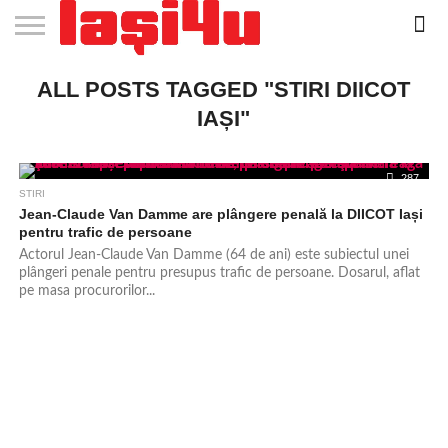
EVENIMENTE
ALL POSTS TAGGED "STIRI DIICOT
STIRI
APARTAMENTE
STIRI
JOBS
FILME
CLUBURI /
BARURI /
SALI DE
SALOANE DE
AGENTII
RESTAURANTE
PIZZA
PISCINA
FLORARII
RADIO
SPALATORII
TRACTARI
TAXI
CINEMA
TEATRU
HOTELURI
TEREN
TEREN
FARMACII
COFFEE-
FIRME DE
RENT
NOI IASI
IASI
IN
LA
DISCOTECI
CAFENELE
FORTA
INFRUMUSETARE
DE
IN IASI
IN
IN IASI
LIVE
AUTO
AUTO
IN
/
SPORTIV
TENIS
NON
TO-GO
PUBLICITATE
A
IASI
CINEMA
SI
TURISM
IASI
IN
IASI
PENSIUNI
IASI
STOP
CAR
IAȘI"
FITNESS
IASI
IASI
287
STIRI
Jean-Claude Van Damme are plângere penală la DIICOT Iași
pentru trafic de persoane
Actorul Jean-Claude Van Damme (64 de ani) este subiectul unei
plângeri penale pentru presupus trafic de persoane. Dosarul, aflat
pe masa procurorilor...