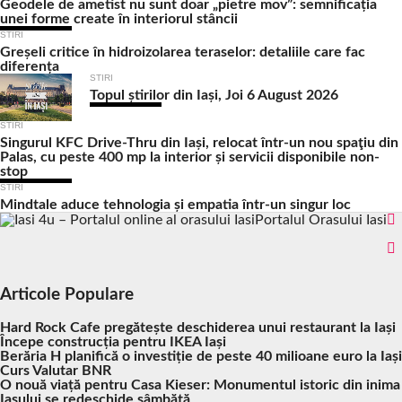
Geodele de ametist nu sunt doar „pietre mov”: semnificația
unei forme create în interiorul stâncii
STIRI
Greșeli critice în hidroizolarea teraselor: detaliile care fac
diferența
STIRI
Topul știrilor din Iași, Joi 6 August 2026
STIRI
Singurul KFC Drive-Thru din Iași, relocat într-un nou spaţiu din
Palas, cu peste 400 mp la interior și servicii disponibile non-
stop
STIRI
Mindtale aduce tehnologia și empatia într-un singur loc
Portalul Orasului Iasi
Articole Populare
Hard Rock Cafe pregătește deschiderea unui restaurant la Iași
Începe construcția pentru IKEA Iași
Berăria H planifică o investiție de peste 40 milioane euro la Iași
Curs Valutar BNR
O nouă viață pentru Casa Kieser: Monumentul istoric din inima
Iașului se redeschide sâmbătă