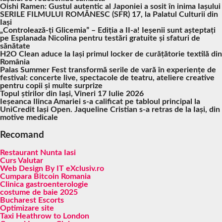
Oishi Ramen: Gustul autentic al Japoniei a sosit în inima Iașului
SERILE FILMULUI ROMÂNESC (SFR) 17, la Palatul Culturii din
Iași
„Controlează-ți Glicemia” – Ediția a II-a! Ieșenii sunt așteptați
pe Esplanada Nicolina pentru testări gratuite și sfaturi de
sănătate
H2O Clean aduce la Iași primul locker de curățătorie textilă din
România
Palas Summer Fest transformă serile de vară în experiențe de
festival: concerte live, spectacole de teatru, ateliere creative
pentru copii și multe surprize
Topul știrilor din Iași, Vineri 17 Iulie 2026
Ieșeanca Ilinca Amariei s-a calificat pe tabloul principal la
UniCredit Iași Open. Jaqueline Cristian s-a retras de la Iași, din
motive medicale
Recomand
Restaurant Nunta Iasi
Curs Valutar
Web Design By IT eXclusiv.ro
Cumpara Bitcoin Romania
Clinica gastroenterologie
costume de baie 2025
Bucharest Escorts
Optimizare site
Taxi Heathrow to London