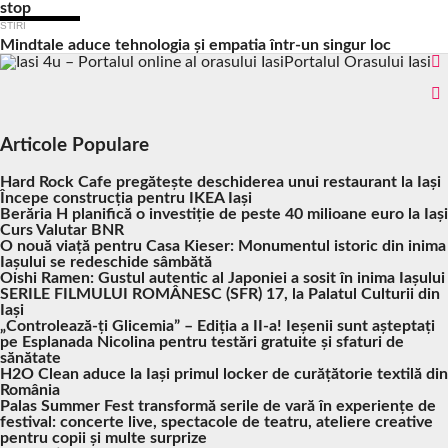
stop
STIRI
Mindtale aduce tehnologia și empatia într-un singur loc
Portalul Orasului Iasi
Articole Populare
Hard Rock Cafe pregătește deschiderea unui restaurant la Iași
Începe construcția pentru IKEA Iași
Berăria H planifică o investiție de peste 40 milioane euro la Iași
Curs Valutar BNR
O nouă viață pentru Casa Kieser: Monumentul istoric din inima
Iașului se redeschide sâmbătă
Oishi Ramen: Gustul autentic al Japoniei a sosit în inima Iașului
SERILE FILMULUI ROMÂNESC (SFR) 17, la Palatul Culturii din
Iași
„Controlează-ți Glicemia” – Ediția a II-a! Ieșenii sunt așteptați
pe Esplanada Nicolina pentru testări gratuite și sfaturi de
sănătate
H2O Clean aduce la Iași primul locker de curățătorie textilă din
România
Palas Summer Fest transformă serile de vară în experiențe de
festival: concerte live, spectacole de teatru, ateliere creative
pentru copii și multe surprize