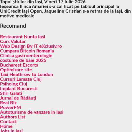
Topul știrilor din Iași, Vineri 17 Iulie 2026
Ieșeanca Ilinca Amariei s-a calificat pe tabloul principal la
UniCredit Iași Open. Jaqueline Cristian s-a retras de la Iași, din
motive medicale
Recomand
Restaurant Nunta Iasi
Curs Valutar
Web Design By IT eXclusiv.ro
Cumpara Bitcoin Romania
Clinica gastroenterologie
costume de baie 2025
Bucharest Escorts
Optimizare site
Taxi Heathrow to London
Cursuri Lamaze Cluj
Psiholog Cluj
Implant Bucuresti
Stiri Galati
Jurnal de Rădăuți
Real Biz
PowerFM
Autoturisme de vanzare in Iasi
Authors List
Contact
Home
Jobs in Iasi