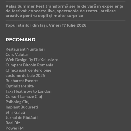
Palas Summer Fest transformă serile de vară în experiențe
de festival: concerte live, spectacole de teatru, ateliere
creative pentru copii și multe surprize
Topul știrilor din Iași, Vineri 17 Iulie 2026
RECOMAND
Restaurant Nunta Iasi
Curs Valutar
Web Design By IT eXclusiv.ro
Cumpara Bitcoin Romania
Clinica gastroenterologie
costume de baie 2025
Bucharest Escorts
Optimizare site
Taxi Heathrow to London
Cursuri Lamaze Cluj
Psiholog Cluj
Implant Bucuresti
Stiri Galati
Jurnal de Rădăuți
Real Biz
PowerFM