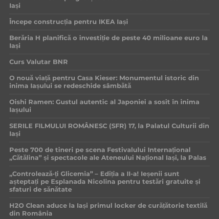
Iași
Începe construcția pentru IKEA Iași
Berăria H planifică o investiție de peste 40 milioane euro la
Iași
Curs Valutar BNR
O nouă viață pentru Casa Kieser: Monumentul istoric din
inima Iașului se redeschide sâmbătă
Oishi Ramen: Gustul autentic al Japoniei a sosit în inima
Iașului
SERILE FILMULUI ROMÂNESC (SFR) 17, la Palatul Culturii din
Iași
Peste 700 de tineri pe scena Festivalului Internațional
„Cătălina” și spectacole ale Ateneului Național Iași, la Palas
„Controlează-ți Glicemia” – Ediția a II-a! Ieșenii sunt
așteptați pe Esplanada Nicolina pentru testări gratuite și
sfaturi de sănătate
H2O Clean aduce la Iași primul locker de curățătorie textilă
din România