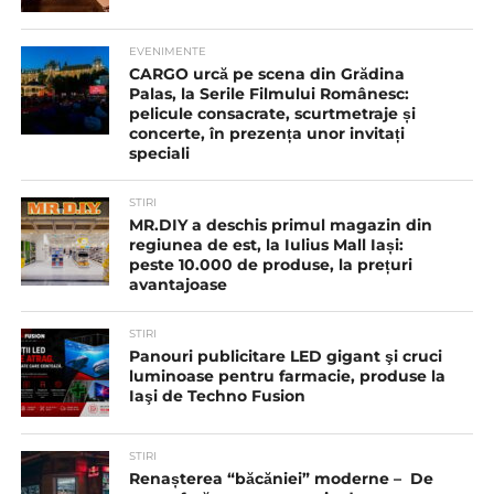
EVENIMENTE
CARGO urcă pe scena din Grădina
Palas, la Serile Filmului Românesc:
pelicule consacrate, scurtmetraje și
concerte, în prezența unor invitați
speciali
STIRI
MR.DIY a deschis primul magazin din
regiunea de est, la Iulius Mall Iași:
peste 10.000 de produse, la prețuri
avantajoase
STIRI
Panouri publicitare LED gigant şi cruci
luminoase pentru farmacie, produse la
Iaşi de Techno Fusion
STIRI
Renașterea “băcăniei” moderne – De