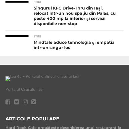
STIRI
Singurul KFC Drive-Thru din Iași,
relocat într-un nou spaţiu din Palas, cu
peste 400 mp la interior și servicii
disponibile non-stop
STIRI
Mindtale aduce tehnologia și empatia
într-un singur loc
Portalul Orasului Iasi
ARTICOLE POPULARE
Hard Rock Cafe pregătește deschiderea unui restaurant la