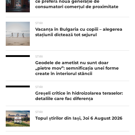
ce preferă noua generație de
consumatori comerțul de proximitate
STIRI
Vacanța în Bulgaria cu copiii – alegerea
stațiunii dictează tot sejurul
STIRI
Geodele de ametist nu sunt doar
„pietre mov”: semnificația unei forme
create în interiorul stâncii
STIRI
Greșeli critice în hidroizolarea teraselor:
detaliile care fac diferența
STIRI
Topul știrilor din Iași, Joi 6 August 2026