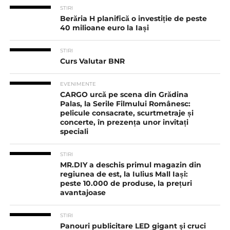
STIRI
Berăria H planifică o investiție de peste
40 milioane euro la Iași
STIRI
Curs Valutar BNR
EVENIMENTE
CARGO urcă pe scena din Grădina
Palas, la Serile Filmului Românesc:
pelicule consacrate, scurtmetraje și
concerte, în prezența unor invitați
speciali
STIRI
MR.DIY a deschis primul magazin din
regiunea de est, la Iulius Mall Iași:
peste 10.000 de produse, la prețuri
avantajoase
STIRI
Panouri publicitare LED gigant şi cruci