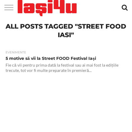
EVENIMENTE
ALL POSTS TAGGED "STREET FOOD
STIRI
APARTAMENTE
STIRI
JOBS
FILME
CLUBURI /
BARURI /
SALI DE
SALOANE DE
AGENTII
RESTAURANTE
PIZZA
PISCINA
FLORARII
RADIO
SPALATORII
TRACTARI
TAXI
CINEMA
TEATRU
HOTELURI
TEREN
TEREN
FARMACII
COFFEE-
FIRME DE
RENT
NOI IASI
IASI
IN
LA
DISCOTECI
CAFENELE
FORTA
INFRUMUSETARE
DE
IN IASI
IN
IN IASI
LIVE
AUTO
AUTO
IN
/
SPORTIV
TENIS
NON
TO-GO
PUBLICITATE
A
IASI
CINEMA
SI
TURISM
IASI
IN IASI
IASI
PENSIUNI
IASI
STOP
CAR
IASI"
FITNESS
IASI
EVENIMENTE
5 motive să vii la Street FOOD Festival Iași
Fie că vii pentru prima dată la festival sau ai mai fost la edițiile
trecute, tot vor fi multe preparate în premieră...