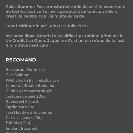
Palas Summer Fest transformă serile de vară în experiențe
de festival: concerte live, spectacole de teatru, ateliere
creative pentru copii și multe surprize
Topul știrilor din Iași, Vineri 17 Iulie 2026
Ieșeanca Ilinca Amariei s-a calificat pe tabloul principal la
UniCredit Iași Open. Jaqueline Cristian s-a retras de la Iași,
din motive medicale
RECOMAND
Restaurant Nunta Iasi
Curs Valutar
Web Design By IT eXclusiv.ro
Cumpara Bitcoin Romania
Clinica gastroenterologie
costume de baie 2025
Bucharest Escorts
Optimizare site
Taxi Heathrow to London
Cursuri Lamaze Cluj
Psiholog Cluj
Implant Bucuresti