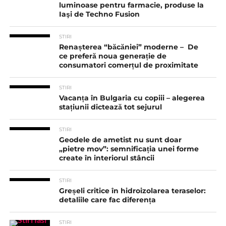
luminoase pentru farmacie, produse la
Iaşi de Techno Fusion
STIRI
Renașterea “băcăniei” moderne – De
ce preferă noua generație de
consumatori comerțul de proximitate
STIRI
Vacanța în Bulgaria cu copiii – alegerea
stațiunii dictează tot sejurul
STIRI
Geodele de ametist nu sunt doar
„pietre mov”: semnificația unei forme
create în interiorul stâncii
STIRI
Greșeli critice în hidroizolarea teraselor:
detaliile care fac diferența
STIRI