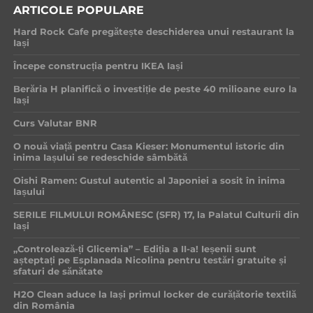
ARTICOLE POPULARE
Hard Rock Cafe pregătește deschiderea unui restaurant la
Iași
Începe construcția pentru IKEA Iași
Berăria H planifică o investiție de peste 40 milioane euro la
Iași
Curs Valutar BNR
O nouă viață pentru Casa Kieser: Monumentul istoric din
inima Iașului se redeschide sâmbătă
Oishi Ramen: Gustul autentic al Japoniei a sosit în inima
Iașului
SERILE FILMULUI ROMÂNESC (SFR) 17, la Palatul Culturii din
Iași
„Controlează-ți Glicemia” – Ediția a II-a! Ieșenii sunt
așteptați pe Esplanada Nicolina pentru testări gratuite și
sfaturi de sănătate
H2O Clean aduce la Iași primul locker de curățătorie textilă
din România