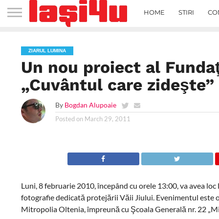
HOME
STIRI
CO
ZIARUL LUMINA
Un nou proiect al Fundaţ
„Cuvântul care zideşte”
By
Bogdan Alupoaie
Posted on
March 29, 2011
Luni, 8 februarie 2010, începând cu orele 13:00, va avea loc
fotografie dedicată protejării Văii Jiului. Evenimentul est
Mitropolia Oltenia, împreună cu Şcoala Generală nr. 22 „M