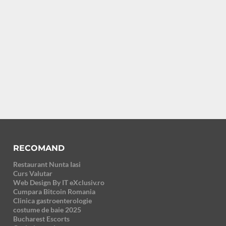
RECOMAND
Restaurant Nunta Iasi
Curs Valutar
Web Design By IT eXclusiv.ro
Cumpara Bitcoin Romania
Clinica gastroenterologie
costume de baie 2025
Bucharest Escorts