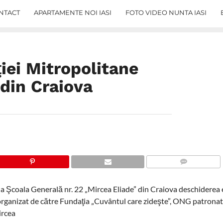
NTACT
APARTAMENTE NOI IASI
FOTO VIDEO NUNTA IASI
iei Mitropolitane
 din Craiova
COMMENTS
 la Şcoala Generală nr. 22 „Mircea Eliade” din Craiova deschiderea 
e organizat de către Fundaţia „Cuvântul care zideşte”, ONG patronat
ircea