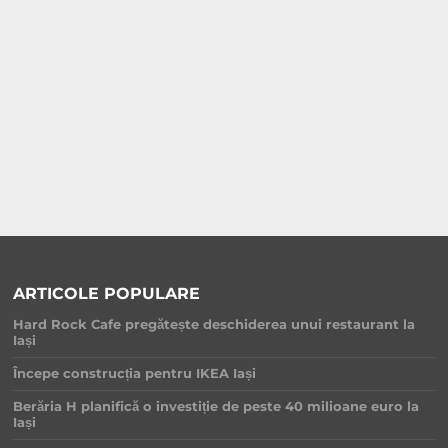
ARTICOLE POPULARE
Hard Rock Cafe pregătește deschiderea unui restaurant la
Iași
Începe construcția pentru IKEA Iași
Berăria H planifică o investiție de peste 40 milioane euro la
Iași