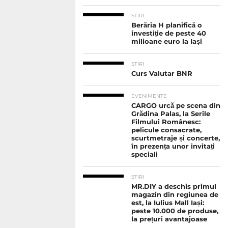
STIRI
Berăria H planifică o
investiție de peste 40
milioane euro la Iași
STIRI
Curs Valutar BNR
EVENIMENTE
CARGO urcă pe scena din
Grădina Palas, la Serile
Filmului Românesc:
pelicule consacrate,
scurtmetraje și concerte,
în prezența unor invitați
speciali
STIRI
MR.DIY a deschis primul
magazin din regiunea de
est, la Iulius Mall Iași:
peste 10.000 de produse,
la prețuri avantajoase