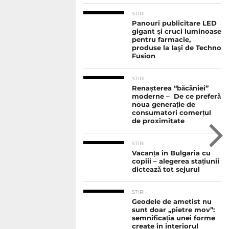
STIRI
Panouri publicitare LED
gigant şi cruci luminoase
pentru farmacie,
produse la Iaşi de Techno
Fusion
STIRI
Renașterea “băcăniei”
moderne – De ce preferă
noua generație de
consumatori comerțul
de proximitate
STIRI
Vacanța în Bulgaria cu
copiii – alegerea stațiunii
dictează tot sejurul
STIRI
Geodele de ametist nu
sunt doar „pietre mov”:
semnificația unei forme
create în interiorul