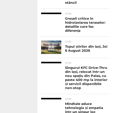
stâncii
STIRI
Greșeli critice în
hidroizolarea teraselor:
detaliile care fac
diferența
STIRI
Topul știrilor din Iași, Joi
6 August 2026
STIRI
Singurul KFC Drive-Thru
din Iași, relocat într-un
nou spaţiu din Palas, cu
peste 400 mp la interior
și servicii disponibile
non-stop
STIRI
Mindtale aduce
tehnologia și empatia
într-un singur loc