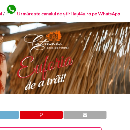
si
/
Urmărește canalul de știri Iași4u.ro pe WhatsApp