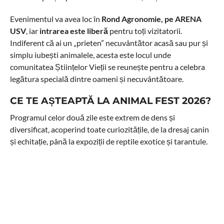
Evenimentul va avea loc în
Rond Agronomie, pe ARENA
USV
, iar
intrarea este liberă
pentru toți vizitatorii.
Indiferent că ai un „prieten” necuvântător acasă sau pur și
simplu iubești animalele, acesta este locul unde
comunitatea Științelor Vieții se reunește pentru a celebra
legătura specială dintre oameni și necuvântătoare.
CE TE AȘTEAPTĂ LA ANIMAL FEST 2026?
Programul celor două zile este extrem de dens și
diversificat, acoperind toate curiozitățile, de la dresaj canin
și echitație, până la expoziții de reptile exotice și tarantule.