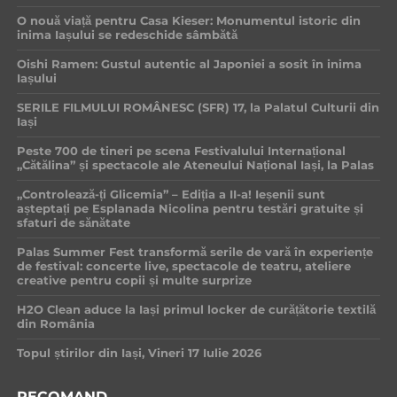
O nouă viață pentru Casa Kieser: Monumentul istoric din
inima Iașului se redeschide sâmbătă
Oishi Ramen: Gustul autentic al Japoniei a sosit în inima
Iașului
SERILE FILMULUI ROMÂNESC (SFR) 17, la Palatul Culturii din
Iași
Peste 700 de tineri pe scena Festivalului Internațional
„Cătălina” și spectacole ale Ateneului Național Iași, la Palas
„Controlează-ți Glicemia” – Ediția a II-a! Ieșenii sunt
așteptați pe Esplanada Nicolina pentru testări gratuite și
sfaturi de sănătate
Palas Summer Fest transformă serile de vară în experiențe
de festival: concerte live, spectacole de teatru, ateliere
creative pentru copii și multe surprize
H2O Clean aduce la Iași primul locker de curățătorie textilă
din România
Topul știrilor din Iași, Vineri 17 Iulie 2026
RECOMAND