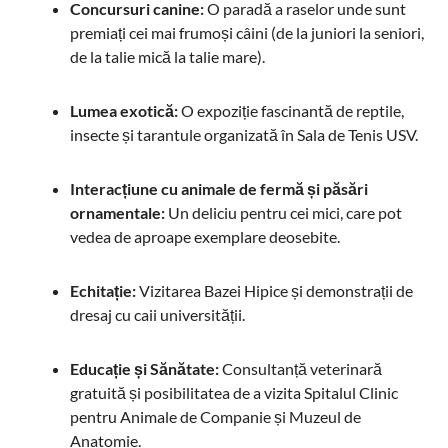
Concursuri canine:
O paradă a raselor unde sunt
premiați cei mai frumoși câini (de la juniori la seniori,
de la talie mică la talie mare).
Lumea exotică:
O expoziție fascinantă de reptile,
insecte și tarantule organizată în Sala de Tenis USV.
Interacțiune cu animale de fermă și păsări
ornamentale:
Un deliciu pentru cei mici, care pot
vedea de aproape exemplare deosebite.
Echitație:
Vizitarea Bazei Hipice și demonstrații de
dresaj cu caii universității.
Educație și Sănătate:
Consultanță veterinară
gratuită și posibilitatea de a vizita Spitalul Clinic
pentru Animale de Companie și Muzeul de
Anatomie.