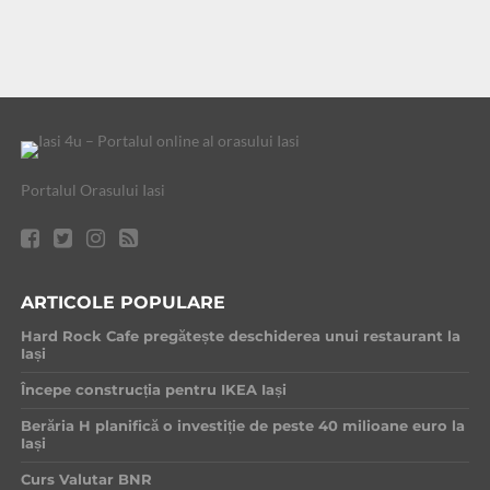
Portalul Orasului Iasi
ARTICOLE POPULARE
Hard Rock Cafe pregătește deschiderea unui restaurant la
Iași
Începe construcția pentru IKEA Iași
Berăria H planifică o investiție de peste 40 milioane euro la
Iași
Curs Valutar BNR