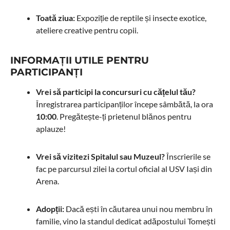
Toată ziua:
Expoziție de reptile și insecte exotice,
ateliere creative pentru copii.
INFORMAȚII UTILE PENTRU
PARTICIPANȚI
Vrei să participi la concursuri cu cățelul tău?
Înregistrarea participanților începe sâmbătă, la ora
10:00
. Pregătește-ți prietenul blănos pentru
aplauze!
Vrei să vizitezi Spitalul sau Muzeul?
Înscrierile se
fac pe parcursul zilei la cortul oficial al USV Iași din
Arena.
Adopții:
Dacă ești în căutarea unui nou membru în
familie, vino la standul dedicat adăpostului Tomești