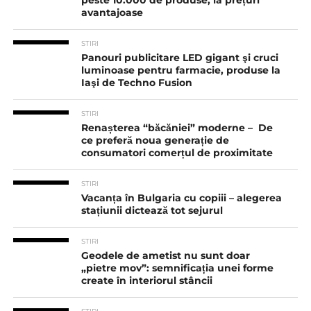
peste 10.000 de produse, la prețuri
avantajoase
STIRI
Panouri publicitare LED gigant şi cruci
luminoase pentru farmacie, produse la
Iaşi de Techno Fusion
STIRI
Renașterea “băcăniei” moderne – De
ce preferă noua generație de
consumatori comerțul de proximitate
STIRI
Vacanța în Bulgaria cu copiii – alegerea
stațiunii dictează tot sejurul
STIRI
Geodele de ametist nu sunt doar
„pietre mov”: semnificația unei forme
create în interiorul stâncii