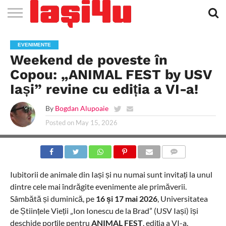
EVENIMENTE
STIRI
APARTAMENTE
STIRI
JOBS
FILME
CLUBURI /
BARURI /
SALI DE
SALOANE DE
AGENTII
RESTAURANTE
PIZZA
PISCINA
FLORARII
RADIO
SPALATORII
TRACTARI
TAXI
CINEMA
TEATRU
HOTELURI
TEREN
TEREN
FARMACII
COFFEE-
FIRME DE
RENT
EVENIMENTE
NOI IASI
IASI
IN
LA
DISCOTECI
CAFENELE
FORTA
INFRUMUSETARE
DE
IN IASI
IN
IN IASI
LIVE
AUTO
AUTO
IN
/
SPORTIV
TENIS
NON
TO-GO
PUBLICITATE
A
Weekend de poveste în
IASI
CINEMA
SI
TURISM
IASI
IN IASI
IASI
PENSIUNI
IASI
STOP
CAR
FITNESS
IASI
Copou: „ANIMAL FEST by USV
Iași” revine cu ediția a VI-a!
By
Bogdan Alupoaie
Posted on
May 15, 2026
COMMENTS
Iubitorii de animale din Iași și nu numai sunt invitați la unul
dintre cele mai îndrăgite evenimente ale primăverii.
Sâmbătă și duminică, pe
16 și 17 mai 2026
, Universitatea
de Științele Vieții „Ion Ionescu de la Brad” (USV Iași) își
deschide porțile pentru
ANIMAL FEST
, ediția a VI-a.