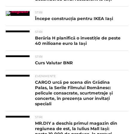
STIRI
Începe construcția pentru IKEA Iași
STIRI
Berăria H planifică o investiție de peste
40 milioane euro la Iași
STIRI
Curs Valutar BNR
EVENIMENTE
CARGO urcă pe scena din Grădina
Palas, la Serile Filmului Românesc:
pelicule consacrate, scurtmetraje și
concerte, în prezența unor invitați
speciali
STIRI
MR.DIY a deschis primul magazin din
regiunea de est, la Iulius Mall Iași: