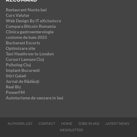
Restaurant Nunta Iasi
Curs Valutar
Web Design By IT eXclusiv.ro
Cumpara Bitcoin Romania
Clinica gastroenterologie
costume de baie 2025
Bucharest Escorts
Optimizare site
Taxi Heathrow to London
Cursuri Lamaze Cluj
Psiholog Cluj
Implant Bucuresti
Stiri Galati
Jurnal de Rădăuți
Real Biz
PowerFM
Autoturisme de vanzare in Iasi
AUTHORS LIST
CONTACT
HOME
JOBS IN IASI
LATEST NEWS
NEWSLETTER