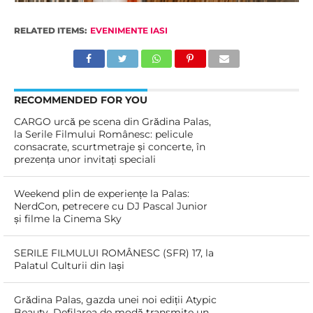
RELATED ITEMS:
EVENIMENTE IASI
RECOMMENDED FOR YOU
CARGO urcă pe scena din Grădina Palas,
la Serile Filmului Românesc: pelicule
consacrate, scurtmetraje și concerte, în
prezența unor invitați speciali
Weekend plin de experiențe la Palas:
NerdCon, petrecere cu DJ Pascal Junior
și filme la Cinema Sky
SERILE FILMULUI ROMÂNESC (SFR) 17, la
Palatul Culturii din Iași
Grădina Palas, gazda unei noi ediții Atypic
Beauty. Defilarea de modă transmite un