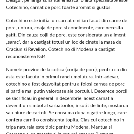
Desigur, pe langa suna italieneasca, o alta specialitate este
Cotechino, carnat de porc foarte aromat si gustos!
Cotechino este initial un carnat emilian facut din carne de
porc, untura, coaja de porc si condimente, care necesita
gatit. Din cauza cojii de porc, este considerata un aliment
„sarac”, dar a castigat totusi un loc de cinste la masa de
Craciun si Revelion. Cotechino di Modena a castigat
recunoasterea IGP.
Numele provine de la cotica (corija de porc), pentru ca din
asta este facuta in primul rand umplutura. Intr-adevar,
cotechino a fost dezvoltat pentru a folosi carnea de porc
si partile mai putin valoroase ale porcului. Deoarece porcii
se sacrificau in general in decembrie, acest carnat a
devenit un simbol al sarbatorilor, insotit de linte, mostarda
sau piure de cartofi. Se consuma dupa o gatire lunga, care
confera carnii o consistenta topita. Clasicul cotechino in
tripa naturala este tipic pentru Modena, Mantua si