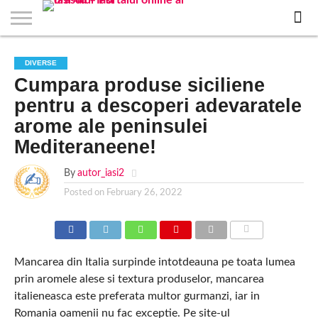
EVENIMENTE
STIRI
APARTAMENTE
STIRI
JOBS
FILME
CLUBURI /
BARURI /
SALI DE
SALOANE DE
AGENTII
RESTAURANTE
PIZZA
PISCINA
FLORARII
RADIO
SPALATORII
TRACTARI
TAXI
CINEMA
TEATRU
HOTELURI
TEREN
TEREN
FARMACII
COFFEE-
FIRME DE
RENT
DIVERSE
NOI IASI
IASI
IN
LA
DISCOTECI
CAFENELE
FORTA
INFRUMUSETARE
DE
IN IASI
IN
IN IASI
LIVE
AUTO
AUTO
IN
/
SPORTIV
TENIS
NON
TO-GO
PUBLICITATE
A
Cumpara produse siciliene
IASI
CINEMA
SI
TURISM
IASI
IN
IASI
PENSIUNI
IASI
STOP
CAR
FITNESS
IASI
IASI
pentru a descoperi adevaratele
arome ale peninsulei
Mediteraneene!
By
autor_iasi2
Posted on
February 26, 2022
COMMENTS
Mancarea din Italia surpinde intotdeauna pe toata lumea
prin aromele alese si textura produselor, mancarea
italieneasca este preferata multor gurmanzi, iar in
Romania oamenii nu fac exceptie. Pe site-ul