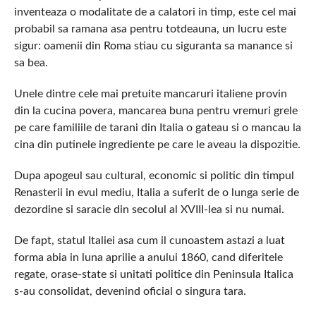
inventeaza o modalitate de a calatori in timp, este cel mai
probabil sa ramana asa pentru totdeauna, un lucru este
sigur: oamenii din Roma stiau cu siguranta sa manance si
sa bea.
Unele dintre cele mai pretuite mancaruri italiene provin
din la cucina povera, mancarea buna pentru vremuri grele
pe care familiile de tarani din Italia o gateau si o mancau la
cina din putinele ingrediente pe care le aveau la dispozitie.
Dupa apogeul sau cultural, economic si politic din timpul
Renasterii in evul mediu, Italia a suferit de o lunga serie de
dezordine si saracie din secolul al XVIII-lea si nu numai.
De fapt, statul Italiei asa cum il cunoastem astazi a luat
forma abia in luna aprilie a anului 1860, cand diferitele
regate, orase-state si unitati politice din Peninsula Italica
s-au consolidat, devenind oficial o singura tara.