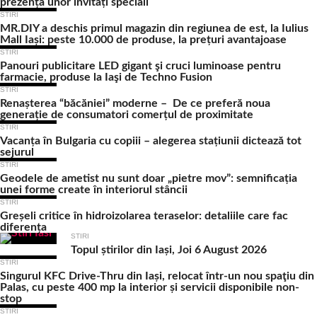
prezența unor invitați speciali
STIRI
MR.DIY a deschis primul magazin din regiunea de est, la Iulius
Mall Iași: peste 10.000 de produse, la prețuri avantajoase
STIRI
Panouri publicitare LED gigant şi cruci luminoase pentru
farmacie, produse la Iaşi de Techno Fusion
STIRI
Renașterea “băcăniei” moderne – De ce preferă noua
generație de consumatori comerțul de proximitate
STIRI
Vacanța în Bulgaria cu copiii – alegerea stațiunii dictează tot
sejurul
STIRI
Geodele de ametist nu sunt doar „pietre mov”: semnificația
unei forme create în interiorul stâncii
STIRI
Greșeli critice în hidroizolarea teraselor: detaliile care fac
diferența
STIRI
Topul știrilor din Iași, Joi 6 August 2026
STIRI
Singurul KFC Drive-Thru din Iași, relocat într-un nou spaţiu din
Palas, cu peste 400 mp la interior și servicii disponibile non-
stop
STIRI