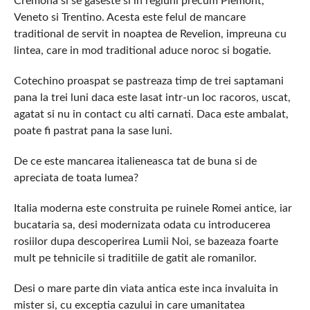
Cremona si se gaseste si in regiuni precum Piemont,
Veneto si Trentino. Acesta este felul de mancare
traditional de servit in noaptea de Revelion, impreuna cu
lintea, care in mod traditional aduce noroc si bogatie.
Cotechino proaspat se pastreaza timp de trei saptamani
pana la trei luni daca este lasat intr-un loc racoros, uscat,
agatat si nu in contact cu alti carnati. Daca este ambalat,
poate fi pastrat pana la sase luni.
De ce este mancarea italieneasca tat de buna si de
apreciata de toata lumea?
Italia moderna este construita pe ruinele Romei antice, iar
bucataria sa, desi modernizata odata cu introducerea
rosiilor dupa descoperirea Lumii Noi, se bazeaza foarte
mult pe tehnicile si traditiile de gatit ale romanilor.
Desi o mare parte din viata antica este inca invaluita in
mister si, cu exceptia cazului in care umanitatea