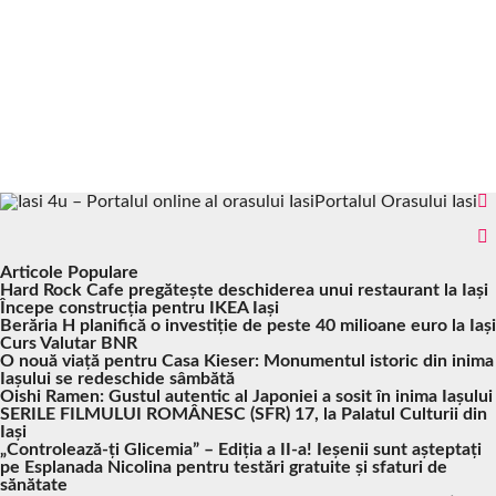
Portalul Orasului Iasi
Articole Populare
Hard Rock Cafe pregătește deschiderea unui restaurant la Iași
Începe construcția pentru IKEA Iași
Berăria H planifică o investiție de peste 40 milioane euro la Iași
Curs Valutar BNR
O nouă viață pentru Casa Kieser: Monumentul istoric din inima
Iașului se redeschide sâmbătă
Oishi Ramen: Gustul autentic al Japoniei a sosit în inima Iașului
SERILE FILMULUI ROMÂNESC (SFR) 17, la Palatul Culturii din
Iași
„Controlează-ți Glicemia” – Ediția a II-a! Ieșenii sunt așteptați
pe Esplanada Nicolina pentru testări gratuite și sfaturi de
sănătate