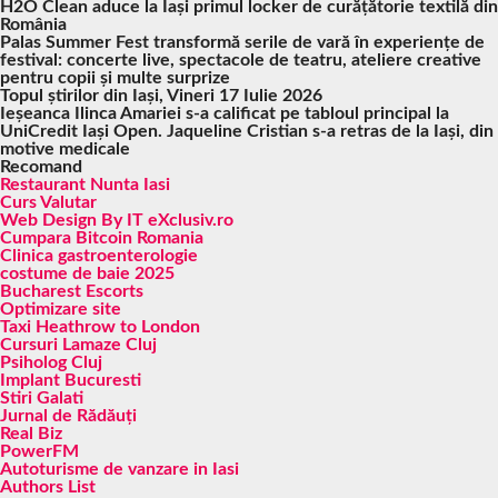
H2O Clean aduce la Iași primul locker de curățătorie textilă din
România
Palas Summer Fest transformă serile de vară în experiențe de
festival: concerte live, spectacole de teatru, ateliere creative
pentru copii și multe surprize
Topul știrilor din Iași, Vineri 17 Iulie 2026
Ieșeanca Ilinca Amariei s-a calificat pe tabloul principal la
UniCredit Iași Open. Jaqueline Cristian s-a retras de la Iași, din
motive medicale
Recomand
Restaurant Nunta Iasi
Curs Valutar
Web Design By IT eXclusiv.ro
Cumpara Bitcoin Romania
Clinica gastroenterologie
costume de baie 2025
Bucharest Escorts
Optimizare site
Taxi Heathrow to London
Cursuri Lamaze Cluj
Psiholog Cluj
Implant Bucuresti
Stiri Galati
Jurnal de Rădăuți
Real Biz
PowerFM
Autoturisme de vanzare in Iasi
Authors List