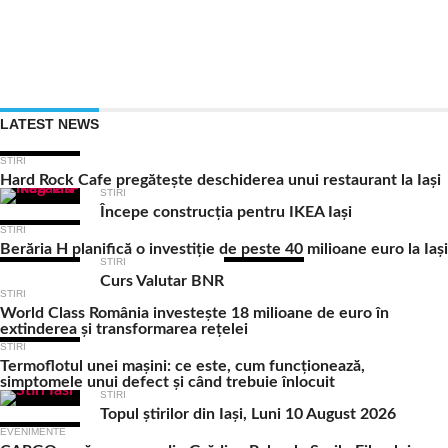
LATEST NEWS
STIRI
Hard Rock Cafe pregătește deschiderea unui restaurant la Iași
STIRI
Începe construcția pentru IKEA Iași
STIRI
Berăria H planifică o investiție de peste 40 milioane euro la Iași
STIRI
Curs Valutar BNR
STIRI
World Class România investește 18 milioane de euro în
extinderea și transformarea rețelei
STIRI
Termoflotul unei mașini: ce este, cum funcționează,
simptomele unui defect și când trebuie înlocuit
STIRI
Topul știrilor din Iași, Luni 10 August 2026
EVENIMENTE