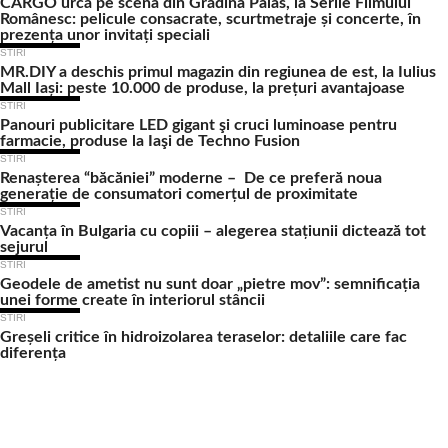
CARGO urcă pe scena din Grădina Palas, la Serile Filmului
Românesc: pelicule consacrate, scurtmetraje și concerte, în
prezența unor invitați speciali
STIRI
MR.DIY a deschis primul magazin din regiunea de est, la Iulius
Mall Iași: peste 10.000 de produse, la prețuri avantajoase
STIRI
Panouri publicitare LED gigant şi cruci luminoase pentru
farmacie, produse la Iaşi de Techno Fusion
STIRI
Renașterea “băcăniei” moderne – De ce preferă noua
generație de consumatori comerțul de proximitate
STIRI
Vacanța în Bulgaria cu copiii – alegerea stațiunii dictează tot
sejurul
STIRI
Geodele de ametist nu sunt doar „pietre mov”: semnificația
unei forme create în interiorul stâncii
STIRI
Greșeli critice în hidroizolarea teraselor: detaliile care fac
diferența