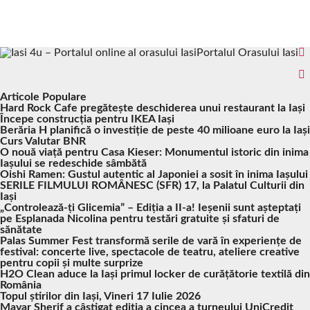
Portalul Orasului Iasi
Articole Populare
Hard Rock Cafe pregătește deschiderea unui restaurant la Iași
Începe construcția pentru IKEA Iași
Berăria H planifică o investiție de peste 40 milioane euro la Iași
Curs Valutar BNR
O nouă viață pentru Casa Kieser: Monumentul istoric din inima
Iașului se redeschide sâmbătă
Oishi Ramen: Gustul autentic al Japoniei a sosit în inima Iașului
SERILE FILMULUI ROMÂNESC (SFR) 17, la Palatul Culturii din
Iași
„Controlează-ți Glicemia” – Ediția a II-a! Ieșenii sunt așteptați
pe Esplanada Nicolina pentru testări gratuite și sfaturi de
sănătate
Palas Summer Fest transformă serile de vară în experiențe de
festival: concerte live, spectacole de teatru, ateliere creative
pentru copii și multe surprize
H2O Clean aduce la Iași primul locker de curățătorie textilă din
România
Topul știrilor din Iași, Vineri 17 Iulie 2026
Mayar Sherif a câștigat ediția a cincea a turneului UniCredit