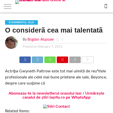
EVENIMENTE
STIRI
APARTAMENTE
STIRI
JOBS
FILME
CLUBURI /
BARURI /
SALI DE
SALOANE DE
AGENTII
RESTAURANTE
PIZZA
PISCINA
FLORARII
RADIO
SPALATORII
TRACTARI
TAXI
CINEMA
TEATRU
HOTELURI
TEREN
TEREN
FARMACII
COFFEE-
FIRME DE
RENT
EVENIMENTUL ZILEI
NOI IASI
IASI
IN
LA
DISCOTECI
CAFENELE
FORTA
INFRUMUSETARE
DE
IN IASI
IN
IN IASI
LIVE
AUTO
AUTO
IN
/
SPORTIV
TENIS
NON
TO-GO
PUBLICITATE
A
O considerã cea mai talentatã
IASI
CINEMA
SI
TURISM
IASI
IN
IASI
PENSIUNI
IASI
STOP
CAR
FITNESS
IASI
IASI
By
Bogdan Alupoaie
Posted on
February 7, 2011
COMMENTS
Actriþa Gwyneth Paltrow este tot mai uimitã de reuºitele
profesionale ale celei mai bune prietene ale sale, Beyonce,
despre care susþine cã
Aboneaza-te la newsletterul orasului Iasi
/
Urmărește
canalul de știri Iași4u.ro pe WhatsApp
Related Items: