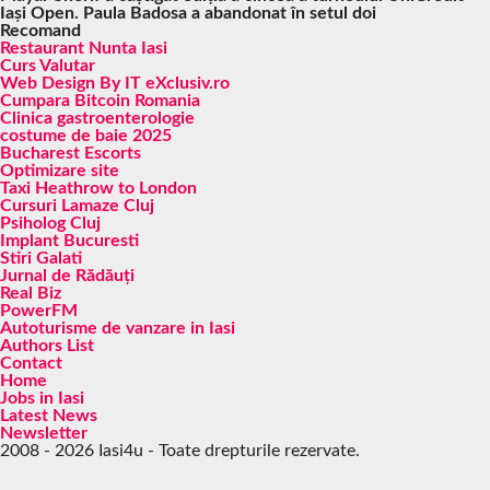
Iași Open. Paula Badosa a abandonat în setul doi
Recomand
Restaurant Nunta Iasi
Curs Valutar
Web Design By IT eXclusiv.ro
Cumpara Bitcoin Romania
Clinica gastroenterologie
costume de baie 2025
Bucharest Escorts
Optimizare site
Taxi Heathrow to London
Cursuri Lamaze Cluj
Psiholog Cluj
Implant Bucuresti
Stiri Galati
Jurnal de Rădăuți
Real Biz
PowerFM
Autoturisme de vanzare in Iasi
Authors List
Contact
Home
Jobs in Iasi
Latest News
Newsletter
2008 - 2026 Iasi4u - Toate drepturile rezervate.