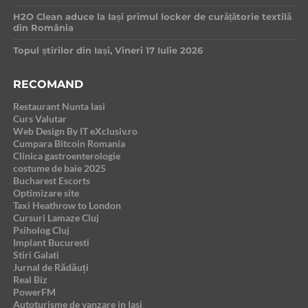
H2O Clean aduce la Iași primul locker de curățătorie textilă
din România
Topul știrilor din Iași, Vineri 17 Iulie 2026
RECOMAND
Restaurant Nunta Iasi
Curs Valutar
Web Design By IT eXclusiv.ro
Cumpara Bitcoin Romania
Clinica gastroenterologie
costume de baie 2025
Bucharest Escorts
Optimizare site
Taxi Heathrow to London
Cursuri Lamaze Cluj
Psiholog Cluj
Implant Bucuresti
Stiri Galati
Jurnal de Rădăuți
Real Biz
PowerFM
Autoturisme de vanzare in Iasi