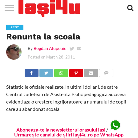
EVENIMENTE
STIRI
APARTAMENTE
STIRI
JOBS
FILME
CLUBURI /
BARURI /
SALI DE
SALOANE DE
AGENTII
RESTAURANTE
PIZZA
PISCINA
FLORARII
RADIO
SPALATORII
TRACTARI
TAXI
CINEMA
TEATRU
HOTELURI
TEREN
TEREN
FARMACII
COFFEE-
FIRME DE
RENT
7EST
NOI IASI
IASI
IN
LA
DISCOTECI
CAFENELE
FORTA
INFRUMUSETARE
DE
IN IASI
IN
IN IASI
LIVE
AUTO
AUTO
IN
/
SPORTIV
TENIS
NON
TO-GO
PUBLICITATE
A
Renunta la scoala
IASI
CINEMA
SI
TURISM
IASI
IN IASI
IASI
PENSIUNI
IASI
STOP
CAR
FITNESS
IASI
By
Bogdan Alupoaie
Posted on
March 28, 2011
COMMENTS
Statisticile oficiale realizate, in ultimii doi ani, de catre
Centrul Judetean de Asistenta Psihopedagogica Suceava
evidentiaza o crestere ingrijoratoare a numarului de copii
care au abandonat scoala
Aboneaza-te la newsletterul orasului Iasi
/
Urmărește canalul de știri Iași4u.ro pe WhatsApp