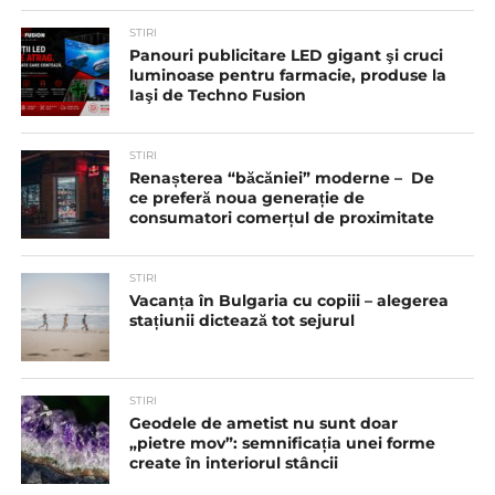
STIRI
Panouri publicitare LED gigant şi cruci
luminoase pentru farmacie, produse la
Iaşi de Techno Fusion
STIRI
Renașterea “băcăniei” moderne – De
ce preferă noua generație de
consumatori comerțul de proximitate
STIRI
Vacanța în Bulgaria cu copiii – alegerea
stațiunii dictează tot sejurul
STIRI
Geodele de ametist nu sunt doar
„pietre mov”: semnificația unei forme
create în interiorul stâncii