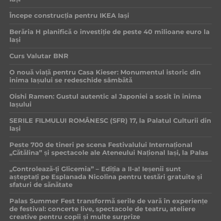
Începe construcția pentru IKEA Iași
Berăria H planifică o investiție de peste 40 milioane euro la
Iași
Curs Valutar BNR
O nouă viață pentru Casa Kieser: Monumentul istoric din
inima Iașului se redeschide sâmbătă
Oishi Ramen: Gustul autentic al Japoniei a sosit în inima
Iașului
SERILE FILMULUI ROMÂNESC (SFR) 17, la Palatul Culturii din
Iași
Peste 700 de tineri pe scena Festivalului Internațional
„Cătălina” și spectacole ale Ateneului Național Iași, la Palas
„Controlează-ți Glicemia” – Ediția a II-a! Ieșenii sunt
așteptați pe Esplanada Nicolina pentru testări gratuite și
sfaturi de sănătate
Palas Summer Fest transformă serile de vară în experiențe
de festival: concerte live, spectacole de teatru, ateliere
creative pentru copii și multe surprize