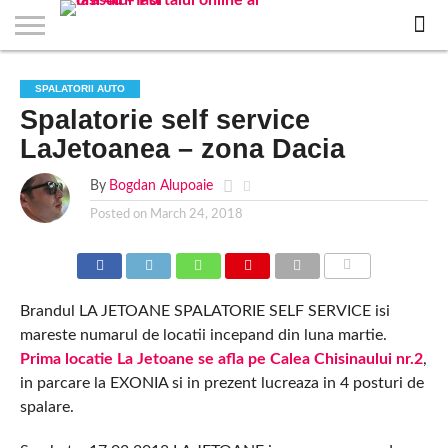
EVENIMENTE
STIRI
APARTAMENTE
STIRI
JOBS
FILME
CLUBURI /
BARURI /
SALI DE
SALOANE DE
AGENTII
RESTAURANTE
PIZZA
PISCINA
FLORARII
RADIO
SPALATORII
TRACTARI
TAXI
CINEMA
TEATRU
HOTELURI
TEREN
TEREN
FARMACII
COFFEE-
FIRME DE
RENT
SPALATORII AUTO
NOI IASI
IASI
IN
LA
DISCOTECI
CAFENELE
FORTA
INFRUMUSETARE
DE
IN IASI
IN
IN IASI
LIVE
AUTO
AUTO
IN
/
SPORTIV
TENIS
NON
TO-GO
PUBLICITATE
A
Spalatorie self service
IASI
CINEMA
SI
TURISM
IASI
IN
IASI
PENSIUNI
IASI
STOP
CAR
FITNESS
IASI
IASI
LaJetoanea – zona Dacia
By
Bogdan Alupoaie
Posted on
March 24, 2018
COMMENTS
Brandul LA JETOANE SPALATORIE SELF SERVICE isi
mareste numarul de locatii incepand din luna martie.
Prima locatie La Jetoane se afla pe Calea Chisinaului nr.2
,
in parcare la EXONIA si in prezent lucreaza in 4 posturi de
spalare.