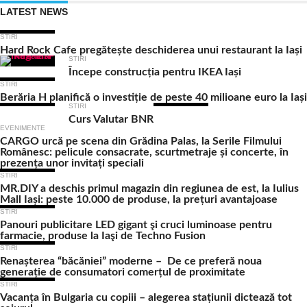
LATEST NEWS
STIRI
Hard Rock Cafe pregătește deschiderea unui restaurant la Iași
STIRI
Începe construcția pentru IKEA Iași
STIRI
Berăria H planifică o investiție de peste 40 milioane euro la Iași
STIRI
Curs Valutar BNR
EVENIMENTE
CARGO urcă pe scena din Grădina Palas, la Serile Filmului
Românesc: pelicule consacrate, scurtmetraje și concerte, în
prezența unor invitați speciali
STIRI
MR.DIY a deschis primul magazin din regiunea de est, la Iulius
Mall Iași: peste 10.000 de produse, la prețuri avantajoase
STIRI
Panouri publicitare LED gigant şi cruci luminoase pentru
farmacie, produse la Iaşi de Techno Fusion
STIRI
Renașterea “băcăniei” moderne – De ce preferă noua
generație de consumatori comerțul de proximitate
STIRI
Vacanța în Bulgaria cu copiii – alegerea stațiunii dictează tot