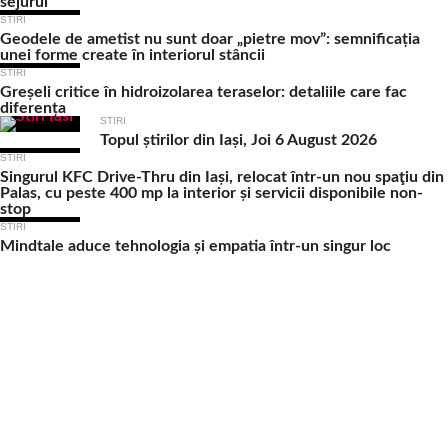
sejurul
STIRI
Geodele de ametist nu sunt doar „pietre mov”: semnificația
unei forme create în interiorul stâncii
STIRI
Greșeli critice în hidroizolarea teraselor: detaliile care fac
diferența
STIRI
Topul știrilor din Iași, Joi 6 August 2026
STIRI
Singurul KFC Drive-Thru din Iași, relocat într-un nou spaţiu din
Palas, cu peste 400 mp la interior și servicii disponibile non-
stop
STIRI
Mindtale aduce tehnologia și empatia într-un singur loc