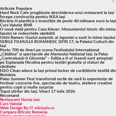
Articole Populare
Hard Rock Cafe pregătește deschiderea unui restaurant la Iași
Începe construcția pentru IKEA Iași
Berăria H planifică o investiție de peste 40 milioane euro la Iași
Curs Valutar BNR
O nouă viață pentru Casa Kieser: Monumentul istoric din inima
Iașului se redeschide sâmbătă
Oishi Ramen: Gustul autentic al Japoniei a sosit în inima Iașului
SERILE FILMULUI ROMÂNESC (SFR) 17, la Palatul Culturii din
Iași
Peste 700 de tineri pe scena Festivalului Internațional
„Cătălina” și spectacole ale Ateneului Național Iași, la Palas
„Controlează-ți Glicemia” – Ediția a II-a! Ieșenii sunt așteptați
pe Esplanada Nicolina pentru testări gratuite și sfaturi de
sănătate
H2O Clean aduce la Iași primul locker de curățătorie textilă din
România
Palas Summer Fest transformă serile de vară în experiențe de
festival: concerte live, spectacole de teatru, ateliere creative
pentru copii și multe surprize
Topul știrilor din Iași, Vineri 17 Iulie 2026
Recomand
Restaurant Nunta Iasi
Curs Valutar
Web Design By IT eXclusiv.ro
Cumpara Bitcoin Romania