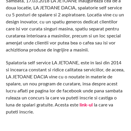
Sambata, 17.03.2018 LA JETOANE inaugureaza cea de a
doua locatie, LA JETOANE DACIA, spalatorie self service
cu 5 posturi de spalare si 2 aspiratoare. Locatia vine cu un
design inovator, cu un spatiu generos dedicat clientilor
care isi vor curata singuri masina, spatiu separat pentru
curatarea interioara a masinilor, precum si un loc special
amenjat unde clientii vor putea bea o cafea sau isi vor
achizitiona produse de ingrijire a masinii.
Spalatoria self service LA JETOANE, este in Iasi din 2014
si incearca constant si ridice calitatea serviciilor, de aceea,
LA JETOANE DACIA vine cu o noutate in materie de
spalare, un nou program de curatare, insa despre acest
lucru aflati pe pagina lor de facebook unde pana sambata
ruleaza un concurs la care va puteti inscrie si castiga o
luna de spalari gratuite. Acesta este
link-ul
la care va
puteti inscrie.