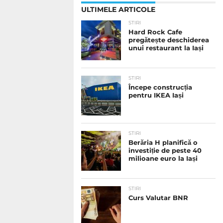
ULTIMELE ARTICOLE
STIRI
Hard Rock Cafe
pregătește deschiderea
unui restaurant la Iași
STIRI
Începe construcția
pentru IKEA Iași
STIRI
Berăria H planifică o
investiție de peste 40
milioane euro la Iași
STIRI
Curs Valutar BNR