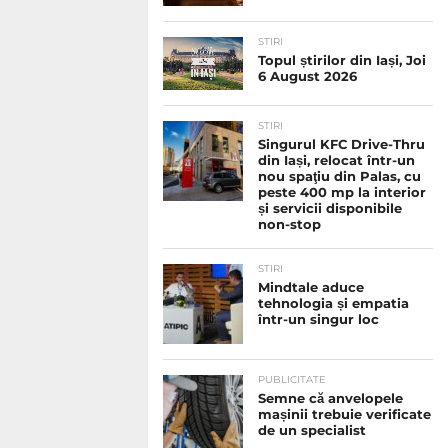
STIRI
Topul știrilor din Iași, Joi
6 August 2026
STIRI
Singurul KFC Drive-Thru
din Iași, relocat într-un
nou spaţiu din Palas, cu
peste 400 mp la interior
și servicii disponibile
non-stop
STIRI
Mindtale aduce
tehnologia și empatia
într-un singur loc
PUBLICITATE
Semne că anvelopele
mașinii trebuie verificate
de un specialist