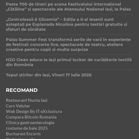
Peste 700 de tineri pe scena Festivalului Internațional
„Cătălina” și spectacole ale Ateneului Național Iași, la Palas
„Controlează-ți Glicemia” – Ediția a II-a! Ieșenii sunt
așteptați pe Esplanada Nicolina pentru testări gratuite și
sfaturi de sănătate
Palas Summer Fest transformă serile de vară în experiențe
de festival: concerte live, spectacole de teatru, ateliere
creative pentru copii și multe surprize
H2O Clean aduce la Iași primul locker de curățătorie textilă
din România
Topul știrilor din Iași, Vineri 17 Iulie 2026
RECOMAND
Restaurant Nunta Iasi
Curs Valutar
Web Design By IT eXclusiv.ro
Cumpara Bitcoin Romania
Clinica gastroenterologie
costume de baie 2025
Bucharest Escorts