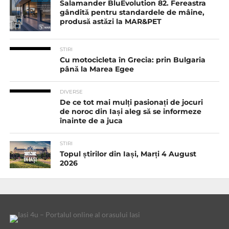
Salamander BluEvolution 82. Fereastra
gândită pentru standardele de mâine,
produsă astăzi la MAR&PET
STIRI
Cu motocicleta în Grecia: prin Bulgaria
până la Marea Egee
DIVERSE
De ce tot mai mulți pasionați de jocuri
de noroc din Iași aleg să se informeze
înainte de a juca
STIRI
Topul știrilor din Iași, Marți 4 August
2026