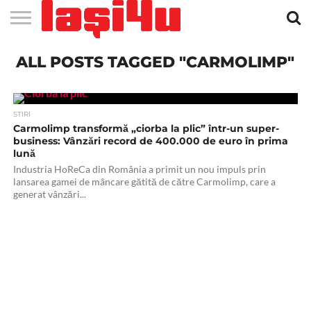
EVENIMENTE
ALL POSTS TAGGED "CARMOLIMP"
STIRI
APARTAMENTE
STIRI
JOBS
FILME
CLUBURI /
BARURI /
SALI DE
SALOANE DE
AGENTII
RESTAURANTE
PIZZA
PISCINA
FLORARII
RADIO
SPALATORII
TRACTARI
TAXI
CINEMA
TEATRU
HOTELURI
TEREN
TEREN
FARMACII
COFFEE-
FIRME DE
RENT
NOI IASI
IASI
IN
LA
DISCOTECI
CAFENELE
FORTA
INFRUMUSETARE
DE
IN IASI
IN
IN IASI
LIVE
AUTO
AUTO
IN
/
SPORTIV
TENIS
NON
TO-GO
PUBLICITATE
A
IASI
CINEMA
SI
TURISM
IASI
IN IASI
IASI
PENSIUNI
IASI
STOP
CAR
FITNESS
IASI
STIRI
Carmolimp transformă „ciorba la plic” într-un super-
business: Vânzări record de 400.000 de euro în prima
lună
Industria HoReCa din România a primit un nou impuls prin
lansarea gamei de mâncare gătită de către Carmolimp, care a
generat vânzări...