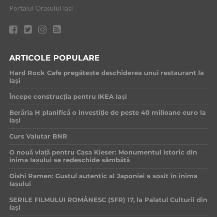
Portalul Orasului Iasi
ARTICOLE POPULARE
Hard Rock Cafe pregătește deschiderea unui restaurant la
Iași
Începe construcția pentru IKEA Iași
Berăria H planifică o investiție de peste 40 milioane euro la
Iași
Curs Valutar BNR
O nouă viață pentru Casa Kieser: Monumentul istoric din
inima Iașului se redeschide sâmbătă
Oishi Ramen: Gustul autentic al Japoniei a sosit în inima
Iașului
SERILE FILMULUI ROMÂNESC (SFR) 17, la Palatul Culturii din
Iași