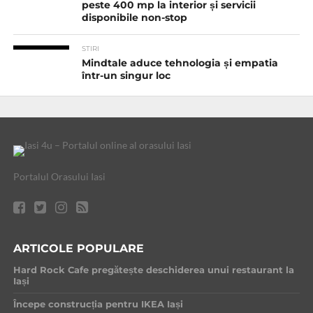
peste 400 mp la interior și servicii
disponibile non-stop
STIRI
Mindtale aduce tehnologia și empatia
într-un singur loc
Portalul Orasului Iasi
ARTICOLE POPULARE
Hard Rock Cafe pregătește deschiderea unui restaurant la
Iași
Începe construcția pentru IKEA Iași