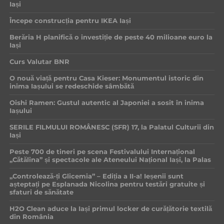
Iași
Începe construcția pentru IKEA Iași
Berăria H planifică o investiție de peste 40 milioane euro la
Iași
Curs Valutar BNR
O nouă viață pentru Casa Kieser: Monumentul istoric din
inima Iașului se redeschide sâmbătă
Oishi Ramen: Gustul autentic al Japoniei a sosit în inima
Iașului
SERILE FILMULUI ROMÂNESC (SFR) 17, la Palatul Culturii din
Iași
Peste 700 de tineri pe scena Festivalului Internațional
„Cătălina” și spectacole ale Ateneului Național Iași, la Palas
„Controlează-ți Glicemia” – Ediția a II-a! Ieșenii sunt
așteptați pe Esplanada Nicolina pentru testări gratuite și
sfaturi de sănătate
H2O Clean aduce la Iași primul locker de curățătorie textilă
din România