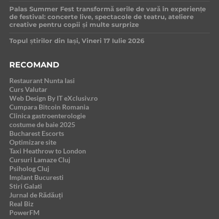
Palas Summer Fest transformă serile de vară în experiențe
de festival: concerte live, spectacole de teatru, ateliere
creative pentru copii și multe surprize
Topul știrilor din Iași, Vineri 17 Iulie 2026
RECOMAND
Restaurant Nunta Iasi
Curs Valutar
Web Design By IT eXclusiv.ro
Cumpara Bitcoin Romania
Clinica gastroenterologie
costume de baie 2025
Bucharest Escorts
Optimizare site
Taxi Heathrow to London
Cursuri Lamaze Cluj
Psiholog Cluj
Implant Bucuresti
Stiri Galati
Jurnal de Rădăuți
Real Biz
PowerFM