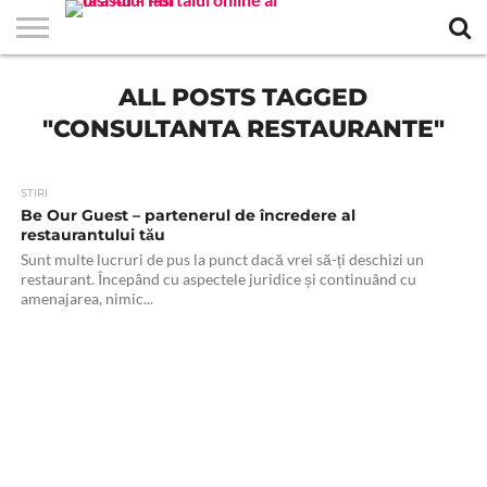
EVENIMENTE
ALL POSTS TAGGED
STIRI
APARTAMENTE
STIRI
JOBS
FILME
CLUBURI /
BARURI /
SALI DE
SALOANE DE
AGENTII
RESTAURANTE
PIZZA
PISCINA
FLORARII
RADIO
SPALATORII
TRACTARI
TAXI
CINEMA
TEATRU
HOTELURI
TEREN
TEREN
FARMACII
COFFEE-
FIRME DE
RENT
NOI IASI
IASI
IN
LA
DISCOTECI
CAFENELE
FORTA
INFRUMUSETARE
DE
IN IASI
IN
IN IASI
LIVE
AUTO
AUTO
IN
/
SPORTIV
TENIS
NON
TO-GO
PUBLICITATE
A
"CONSULTANTA RESTAURANTE"
IASI
CINEMA
SI
TURISM
IASI
IN IASI
IASI
PENSIUNI
IASI
STOP
CAR
FITNESS
IASI
STIRI
Be Our Guest – partenerul de încredere al
restaurantului tău
Sunt multe lucruri de pus la punct dacă vrei să-ți deschizi un
restaurant. Începând cu aspectele juridice și continuând cu
amenajarea, nimic...