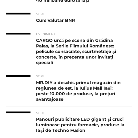
40 milioane euro la Iași
STIRI
Curs Valutar BNR
EVENIMENTE
CARGO urcă pe scena din Grădina
Palas, la Serile Filmului Românesc:
pelicule consacrate, scurtmetraje și
concerte, în prezența unor invitați
speciali
STIRI
MR.DIY a deschis primul magazin din
regiunea de est, la Iulius Mall Iași:
peste 10.000 de produse, la prețuri
avantajoase
STIRI
Panouri publicitare LED gigant şi cruci
luminoase pentru farmacie, produse la
Iaşi de Techno Fusion