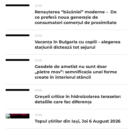
STIRI
Renașterea “băcăniei” moderne – De
ce preferă noua generație de
consumatori comerțul de proximitate
STIRI
Vacanța în Bulgaria cu copiii – alegerea
stațiunii dictează tot sejurul
STIRI
Geodele de ametist nu sunt doar
„pietre mov”: semnificația unei forme
create în interiorul stâncii
STIRI
Greșeli critice în hidroizolarea teraselor:
detaliile care fac diferența
STIRI
Topul știrilor din Iași, Joi 6 August 2026