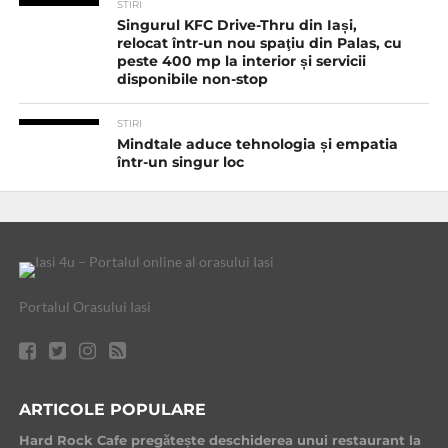
STIRI
Singurul KFC Drive-Thru din Iași,
relocat într-un nou spaţiu din Palas, cu
peste 400 mp la interior și servicii
disponibile non-stop
STIRI
Mindtale aduce tehnologia și empatia
într-un singur loc
Portalul Orasului Iasi
ARTICOLE POPULARE
Hard Rock Cafe pregătește deschiderea unui restaurant la