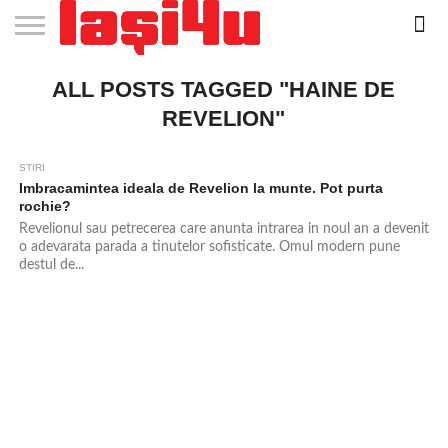
EVENIMENTE
ALL POSTS TAGGED "HAINE DE
STIRI
APARTAMENTE
STIRI
JOBS
FILME
CLUBURI /
BARURI /
SALI DE
SALOANE DE
AGENTII
RESTAURANTE
PIZZA
PISCINA
FLORARII
RADIO
SPALATORII
TRACTARI
TAXI
CINEMA
TEATRU
HOTELURI
TEREN
TEREN
FARMACII
COFFEE-
FIRME DE
RENT
NOI IASI
IASI
IN
LA
DISCOTECI
CAFENELE
FORTA
INFRUMUSETARE
DE
IN IASI
IN
IN IASI
LIVE
AUTO
AUTO
IN
/
SPORTIV
TENIS
NON
TO-GO
PUBLICITATE
A
IASI
CINEMA
SI
TURISM
IASI
IN
IASI
PENSIUNI
IASI
STOP
CAR
REVELION"
FITNESS
IASI
IASI
STIRI
Imbracamintea ideala de Revelion la munte. Pot purta
rochie?
Revelionul sau petrecerea care anunta intrarea in noul an a devenit
o adevarata parada a tinutelor sofisticate. Omul modern pune
destul de...