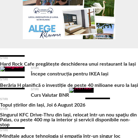
Ultimele Articole
STIRI
Hard Rock Cafe pregătește deschiderea unui restaurant la Iași
STIRI
Începe construcția pentru IKEA Iași
STIRI
Berăria H planifică o investiție de peste 40 milioane euro la Iași
STIRI
Curs Valutar BNR
STIRI
Topul știrilor din Iași, Joi 6 August 2026
STIRI
Singurul KFC Drive-Thru din Iași, relocat într-un nou spaţiu din
Palas, cu peste 400 mp la interior și servicii disponibile non-
stop
STIRI
Mindtale aduce tehnologia și empatia într-un singur loc