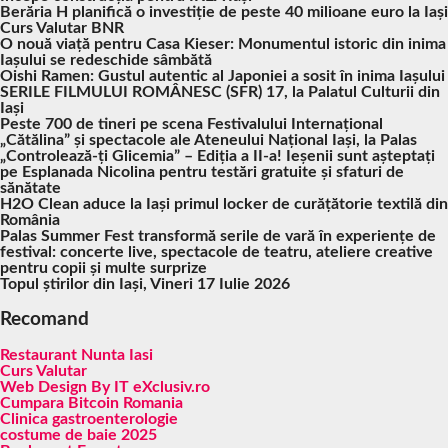
Berăria H planifică o investiție de peste 40 milioane euro la Iași
Curs Valutar BNR
O nouă viață pentru Casa Kieser: Monumentul istoric din inima
Iașului se redeschide sâmbătă
Oishi Ramen: Gustul autentic al Japoniei a sosit în inima Iașului
SERILE FILMULUI ROMÂNESC (SFR) 17, la Palatul Culturii din
Iași
Peste 700 de tineri pe scena Festivalului Internațional
„Cătălina” și spectacole ale Ateneului Național Iași, la Palas
„Controlează-ți Glicemia” – Ediția a II-a! Ieșenii sunt așteptați
pe Esplanada Nicolina pentru testări gratuite și sfaturi de
sănătate
H2O Clean aduce la Iași primul locker de curățătorie textilă din
România
Palas Summer Fest transformă serile de vară în experiențe de
festival: concerte live, spectacole de teatru, ateliere creative
pentru copii și multe surprize
Topul știrilor din Iași, Vineri 17 Iulie 2026
Recomand
Restaurant Nunta Iasi
Curs Valutar
Web Design By IT eXclusiv.ro
Cumpara Bitcoin Romania
Clinica gastroenterologie
costume de baie 2025