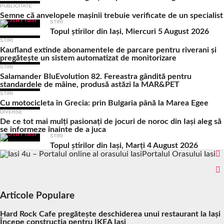
PUBLICITATE
Semne că anvelopele mașinii trebuie verificate de un specialist
STIRI
Topul știrilor din Iași, Miercuri 5 August 2026
STIRI
Kaufland extinde abonamentele de parcare pentru riverani și
pregătește un sistem automatizat de monitorizare
STIRI
Salamander BluEvolution 82. Fereastra gândită pentru
standardele de mâine, produsă astăzi la MAR&PET
STIRI
Cu motocicleta în Grecia: prin Bulgaria până la Marea Egee
DIVERSE
De ce tot mai mulți pasionați de jocuri de noroc din Iași aleg să
se informeze înainte de a juca
STIRI
Topul știrilor din Iași, Marți 4 August 2026
Portalul Orasului Iasi
Articole Populare
Hard Rock Cafe pregătește deschiderea unui restaurant la Iași
Începe construcția pentru IKEA Iași