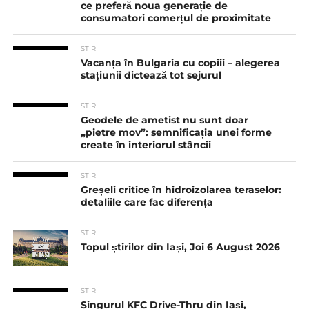
ce preferă noua generație de
consumatori comerțul de proximitate
STIRI
Vacanța în Bulgaria cu copiii – alegerea
stațiunii dictează tot sejurul
STIRI
Geodele de ametist nu sunt doar
„pietre mov”: semnificația unei forme
create în interiorul stâncii
STIRI
Greșeli critice în hidroizolarea teraselor:
detaliile care fac diferența
STIRI
Topul știrilor din Iași, Joi 6 August 2026
STIRI
Singurul KFC Drive-Thru din Iași,