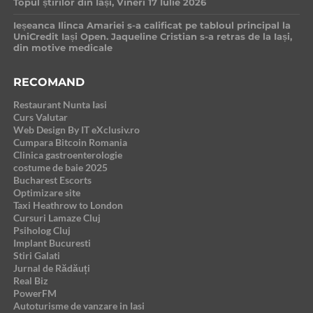
Topul știrilor din Iași, Vineri 17 Iulie 2026
Ieșeanca Ilinca Amariei s-a calificat pe tabloul principal la
UniCredit Iași Open. Jaqueline Cristian s-a retras de la Iași,
din motive medicale
RECOMAND
Restaurant Nunta Iasi
Curs Valutar
Web Design By IT eXclusiv.ro
Cumpara Bitcoin Romania
Clinica gastroenterologie
costume de baie 2025
Bucharest Escorts
Optimizare site
Taxi Heathrow to London
Cursuri Lamaze Cluj
Psiholog Cluj
Implant Bucuresti
Stiri Galati
Jurnal de Rădăuți
Real Biz
PowerFM
Autoturisme de vanzare in Iasi