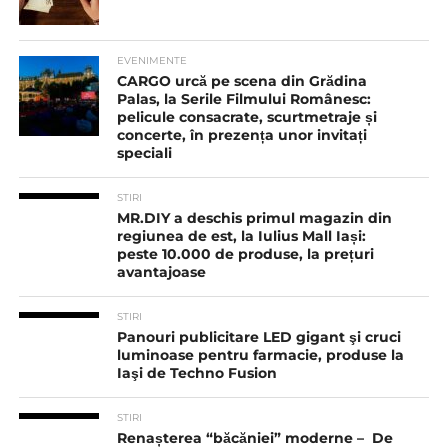
EVENIMENTE
CARGO urcă pe scena din Grădina
Palas, la Serile Filmului Românesc:
pelicule consacrate, scurtmetraje și
concerte, în prezența unor invitați
speciali
STIRI
MR.DIY a deschis primul magazin din
regiunea de est, la Iulius Mall Iași:
peste 10.000 de produse, la prețuri
avantajoase
STIRI
Panouri publicitare LED gigant şi cruci
luminoase pentru farmacie, produse la
Iaşi de Techno Fusion
STIRI
Renașterea “băcăniei” moderne – De