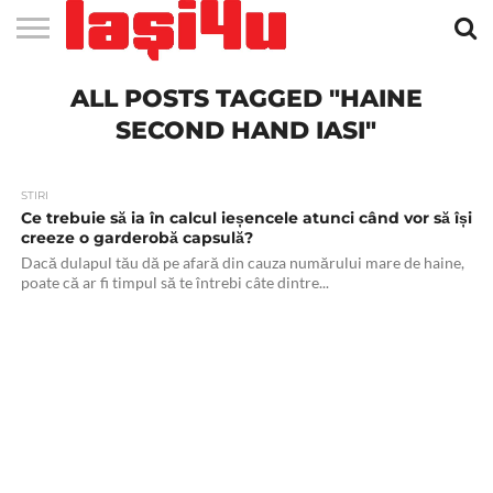
EVENIMENTE
ALL POSTS TAGGED "HAINE
STIRI
APARTAMENTE
STIRI
JOBS
FILME
CLUBURI /
BARURI /
SALI DE
SALOANE DE
AGENTII
RESTAURANTE
PIZZA
PISCINA
FLORARII
RADIO
SPALATORII
TRACTARI
TAXI
CINEMA
TEATRU
HOTELURI
TEREN
TEREN
FARMACII
COFFEE-
FIRME DE
RENT
NOI IASI
IASI
IN
LA
DISCOTECI
CAFENELE
FORTA
INFRUMUSETARE
DE
IN IASI
IN
IN IASI
LIVE
AUTO
AUTO
IN
/
SPORTIV
TENIS
NON
TO-GO
PUBLICITATE
A
IASI
CINEMA
SI
TURISM
IASI
IN IASI
IASI
PENSIUNI
IASI
STOP
CAR
SECOND HAND IASI"
FITNESS
IASI
STIRI
Ce trebuie să ia în calcul ieșencele atunci când vor să își
creeze o garderobă capsulă?
Dacă dulapul tău dă pe afară din cauza numărului mare de haine,
poate că ar fi timpul să te întrebi câte dintre...