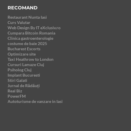
RECOMAND
Restaurant Nunta Iasi
Curs Valutar
Web Design By IT eXclusiv.ro
Cumpara Bitcoin Romania
Clinica gastroenterologie
costume de baie 2025
Bucharest Escorts
Optimizare site
Taxi Heathrow to London
Cursuri Lamaze Cluj
Psiholog Cluj
Implant Bucuresti
Stiri Galati
Jurnal de Rădăuți
Real Biz
PowerFM
Autoturisme de vanzare in Iasi