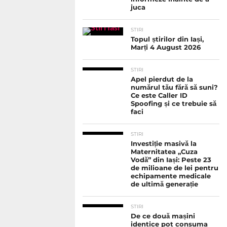
juca
STIRI
Topul știrilor din Iași,
Marți 4 August 2026
STIRI
Apel pierdut de la
numărul tău fără să suni?
Ce este Caller ID
Spoofing și ce trebuie să
faci
STIRI
Investiție masivă la
Maternitatea „Cuza
Vodă” din Iași: Peste 23
de milioane de lei pentru
echipamente medicale
de ultimă generație
STIRI
De ce două mașini
identice pot consuma