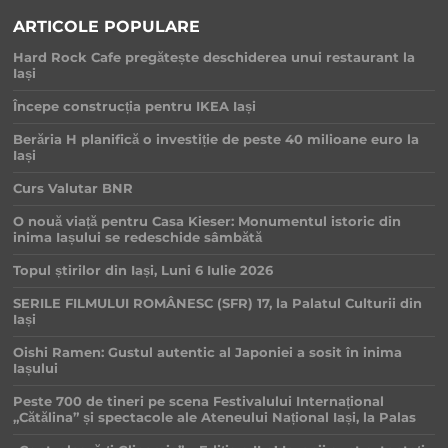
ARTICOLE POPULARE
Hard Rock Cafe pregătește deschiderea unui restaurant la
Iași
Începe construcția pentru IKEA Iași
Berăria H planifică o investiție de peste 40 milioane euro la
Iași
Curs Valutar BNR
O nouă viață pentru Casa Kieser: Monumentul istoric din
inima Iașului se redeschide sâmbătă
Topul știrilor din Iași, Luni 6 Iulie 2026
SERILE FILMULUI ROMÂNESC (SFR) 17, la Palatul Culturii din
Iași
Oishi Ramen: Gustul autentic al Japoniei a sosit în inima
Iașului
Peste 700 de tineri pe scena Festivalului Internațional
„Cătălina” și spectacole ale Ateneului Național Iași, la Palas