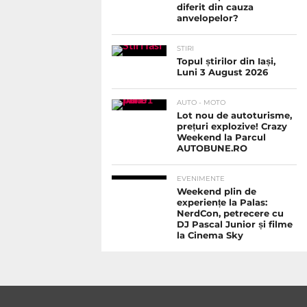
diferit din cauza
anvelopelor?
STIRI
Topul știrilor din Iași,
Luni 3 August 2026
AUTO - MOTO
Lot nou de autoturisme,
prețuri explozive! Crazy
Weekend la Parcul
AUTOBUNE.RO
EVENIMENTE
Weekend plin de
experiențe la Palas:
NerdCon, petrecere cu
DJ Pascal Junior și filme
la Cinema Sky