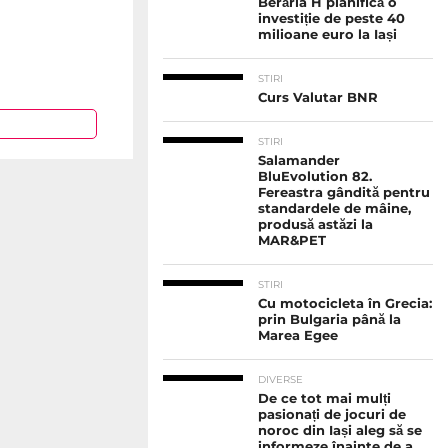
Berăria H planifică o
investiție de peste 40
milioane euro la Iași
STIRI
Curs Valutar BNR
STIRI
Salamander
BluEvolution 82.
Fereastra gândită pentru
standardele de mâine,
produsă astăzi la
MAR&PET
STIRI
Cu motocicleta în Grecia:
prin Bulgaria până la
Marea Egee
DIVERSE
De ce tot mai mulți
pasionați de jocuri de
noroc din Iași aleg să se
informeze înainte de a