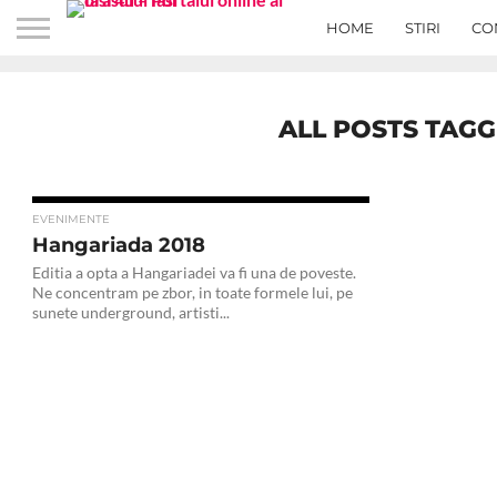
HOME
STIRI
CO
ALL POSTS TAGG
1
EVENIMENTE
Hangariada 2018
Editia a opta a Hangariadei va fi una de poveste.
Ne concentram pe zbor, in toate formele lui, pe
sunete underground, artisti...