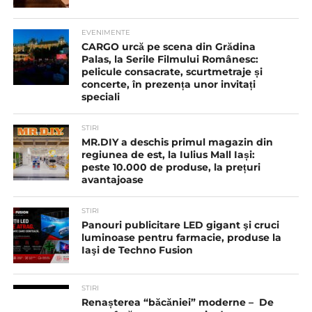
EVENIMENTE
CARGO urcă pe scena din Grădina
Palas, la Serile Filmului Românesc:
pelicule consacrate, scurtmetraje și
concerte, în prezența unor invitați
speciali
STIRI
MR.DIY a deschis primul magazin din
regiunea de est, la Iulius Mall Iași:
peste 10.000 de produse, la prețuri
avantajoase
STIRI
Panouri publicitare LED gigant şi cruci
luminoase pentru farmacie, produse la
Iaşi de Techno Fusion
STIRI
Renașterea “băcăniei” moderne – De