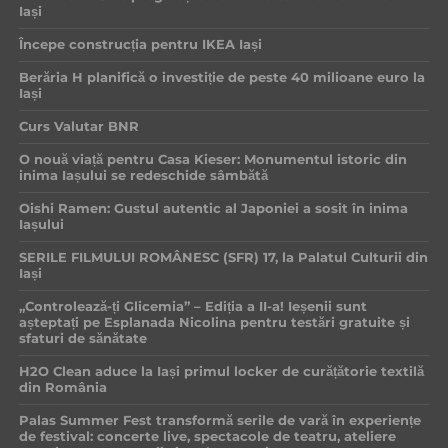
Iași
Începe construcția pentru IKEA Iași
Berăria H planifică o investiție de peste 40 milioane euro la
Iași
Curs Valutar BNR
O nouă viață pentru Casa Kieser: Monumentul istoric din
inima Iașului se redeschide sâmbătă
Oishi Ramen: Gustul autentic al Japoniei a sosit în inima
Iașului
SERILE FILMULUI ROMÂNESC (SFR) 17, la Palatul Culturii din
Iași
„Controlează-ți Glicemia” – Ediția a II-a! Ieșenii sunt
așteptați pe Esplanada Nicolina pentru testări gratuite și
sfaturi de sănătate
H2O Clean aduce la Iași primul locker de curățătorie textilă
din România
Palas Summer Fest transformă serile de vară în experiențe
de festival: concerte live, spectacole de teatru, ateliere