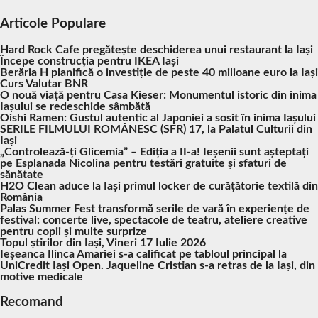
Articole Populare
Hard Rock Cafe pregătește deschiderea unui restaurant la Iași
Începe construcția pentru IKEA Iași
Berăria H planifică o investiție de peste 40 milioane euro la Iași
Curs Valutar BNR
O nouă viață pentru Casa Kieser: Monumentul istoric din inima
Iașului se redeschide sâmbătă
Oishi Ramen: Gustul autentic al Japoniei a sosit în inima Iașului
SERILE FILMULUI ROMÂNESC (SFR) 17, la Palatul Culturii din
Iași
„Controlează-ți Glicemia” – Ediția a II-a! Ieșenii sunt așteptați
pe Esplanada Nicolina pentru testări gratuite și sfaturi de
sănătate
H2O Clean aduce la Iași primul locker de curățătorie textilă din
România
Palas Summer Fest transformă serile de vară în experiențe de
festival: concerte live, spectacole de teatru, ateliere creative
pentru copii și multe surprize
Topul știrilor din Iași, Vineri 17 Iulie 2026
Ieșeanca Ilinca Amariei s-a calificat pe tabloul principal la
UniCredit Iași Open. Jaqueline Cristian s-a retras de la Iași, din
motive medicale
Recomand