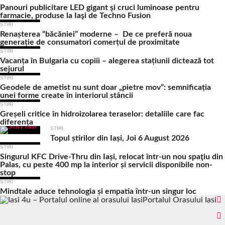
Panouri publicitare LED gigant şi cruci luminoase pentru
farmacie, produse la Iaşi de Techno Fusion
STIRI
Renașterea “băcăniei” moderne – De ce preferă noua
generație de consumatori comerțul de proximitate
STIRI
Vacanța în Bulgaria cu copiii – alegerea stațiunii dictează tot
sejurul
STIRI
Geodele de ametist nu sunt doar „pietre mov”: semnificația
unei forme create în interiorul stâncii
STIRI
Greșeli critice în hidroizolarea teraselor: detaliile care fac
diferența
STIRI
Topul știrilor din Iași, Joi 6 August 2026
STIRI
Singurul KFC Drive-Thru din Iași, relocat într-un nou spaţiu din
Palas, cu peste 400 mp la interior și servicii disponibile non-
stop
STIRI
Mindtale aduce tehnologia și empatia într-un singur loc
Portalul Orasului Iasi