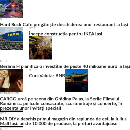
STIRI
Hard Rock Cafe pregătește deschiderea unui restaurant la Iași
STIRI
Începe construcția pentru IKEA Iași
STIRI
Berăria H planifică o investiție de peste 40 milioane euro la Iași
STIRI
Curs Valutar BNR
EVENIMENTE
CARGO urcă pe scena din Grădina Palas, la Serile Filmului
Românesc: pelicule consacrate, scurtmetraje și concerte, în
prezența unor invitați speciali
STIRI
MR.DIY a deschis primul magazin din regiunea de est, la Iulius
Mall Iași: peste 10.000 de produse, la prețuri avantajoase
STIRI