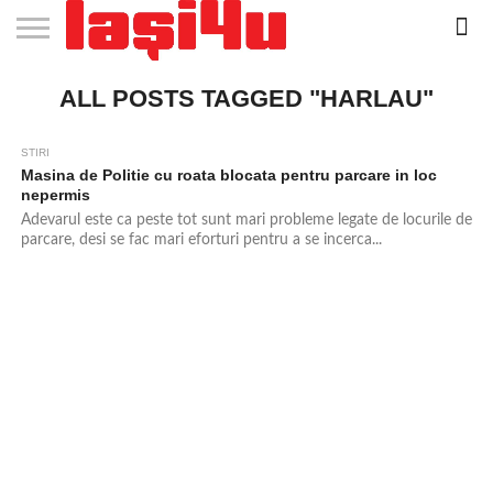
EVENIMENTE
ALL POSTS TAGGED "HARLAU"
STIRI
APARTAMENTE
STIRI
JOBS
FILME
CLUBURI /
BARURI /
SALI DE
SALOANE DE
AGENTII
RESTAURANTE
PIZZA
PISCINA
FLORARII
RADIO
SPALATORII
TRACTARI
TAXI
CINEMA
TEATRU
HOTELURI
TEREN
TEREN
FARMACII
COFFEE-
FIRME DE
RENT
NOI IASI
IASI
IN
LA
DISCOTECI
CAFENELE
FORTA
INFRUMUSETARE
DE
IN IASI
IN
IN IASI
LIVE
AUTO
AUTO
IN
/
SPORTIV
TENIS
NON
TO-GO
PUBLICITATE
A
IASI
CINEMA
SI
TURISM
IASI
IN
IASI
PENSIUNI
IASI
STOP
CAR
FITNESS
IASI
IASI
STIRI
Masina de Politie cu roata blocata pentru parcare in loc
nepermis
Adevarul este ca peste tot sunt mari probleme legate de locurile de
parcare, desi se fac mari eforturi pentru a se incerca...