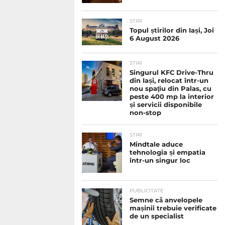
STIRI
Topul știrilor din Iași, Joi
6 August 2026
STIRI
Singurul KFC Drive-Thru
din Iași, relocat într-un
nou spaţiu din Palas, cu
peste 400 mp la interior
și servicii disponibile
non-stop
STIRI
Mindtale aduce
tehnologia și empatia
într-un singur loc
PUBLICITATE
Semne că anvelopele
mașinii trebuie verificate
de un specialist