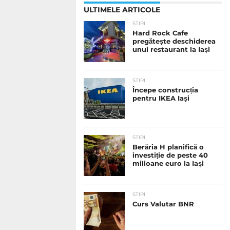
ULTIMELE ARTICOLE
STIRI
Hard Rock Cafe
pregătește deschiderea
unui restaurant la Iași
STIRI
Începe construcția
pentru IKEA Iași
STIRI
Berăria H planifică o
investiție de peste 40
milioane euro la Iași
STIRI
Curs Valutar BNR