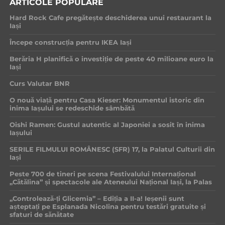
ARTICOLE POPULARE
Hard Rock Cafe pregătește deschiderea unui restaurant la
Iași
Începe construcția pentru IKEA Iași
Berăria H planifică o investiție de peste 40 milioane euro la
Iași
Curs Valutar BNR
O nouă viață pentru Casa Kieser: Monumentul istoric din
inima Iașului se redeschide sâmbătă
Oishi Ramen: Gustul autentic al Japoniei a sosit în inima
Iașului
SERILE FILMULUI ROMÂNESC (SFR) 17, la Palatul Culturii din
Iași
Peste 700 de tineri pe scena Festivalului Internațional
„Cătălina” și spectacole ale Ateneului Național Iași, la Palas
„Controlează-ți Glicemia” – Ediția a II-a! Ieșenii sunt
așteptați pe Esplanada Nicolina pentru testări gratuite și
sfaturi de sănătate