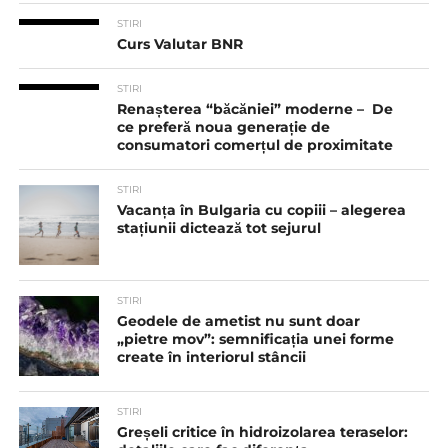
STIRI
Curs Valutar BNR
STIRI
Renașterea “băcăniei” moderne – De
ce preferă noua generație de
consumatori comerțul de proximitate
STIRI
Vacanța în Bulgaria cu copiii – alegerea
stațiunii dictează tot sejurul
STIRI
Geodele de ametist nu sunt doar
„pietre mov”: semnificația unei forme
create în interiorul stâncii
STIRI
Greșeli critice în hidroizolarea teraselor: