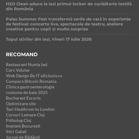
H2O Clean aduce la Iași primul locker de curățătorie textilă
din România
Palas Summer Fest transformă serile de vară în experiențe
de festival: concerte live, spectacole de teatru, ateliere
creative pentru copii și multe surprize
Topul știrilor din Iași, Vineri 17 Iulie 2026
RECOMAND
Restaurant Nunta Iasi
Curs Valutar
Web Design By IT eXclusiv.ro
Cumpara Bitcoin Romania
Clinica gastroenterologie
costume de baie 2025
Bucharest Escorts
Optimizare site
Taxi Heathrow to London
Cursuri Lamaze Cluj
Psiholog Cluj
Implant Bucuresti
Stiri Galati
Jurnal de Rădăuți