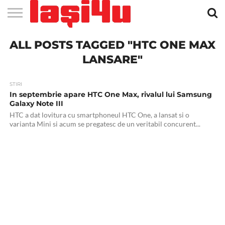
EVENIMENTE
ALL POSTS TAGGED "HTC ONE MAX
STIRI
APARTAMENTE
STIRI
JOBS
FILME
CLUBURI /
BARURI /
SALI DE
SALOANE DE
AGENTII
RESTAURANTE
PIZZA
PISCINA
FLORARII
RADIO
SPALATORII
TRACTARI
TAXI
CINEMA
TEATRU
HOTELURI
TEREN
TEREN
FARMACII
COFFEE-
FIRME DE
RENT
NOI IASI
IASI
IN
LA
DISCOTECI
CAFENELE
FORTA
INFRUMUSETARE
DE
IN IASI
IN
IN IASI
LIVE
AUTO
AUTO
IN
/
SPORTIV
TENIS
NON
TO-GO
PUBLICITATE
A
IASI
CINEMA
SI
TURISM
IASI
IN IASI
IASI
PENSIUNI
IASI
STOP
CAR
LANSARE"
FITNESS
IASI
STIRI
In septembrie apare HTC One Max, rivalul lui Samsung
Galaxy Note III
HTC a dat lovitura cu smartphoneul HTC One, a lansat si o
varianta Mini si acum se pregatesc de un veritabil concurent...