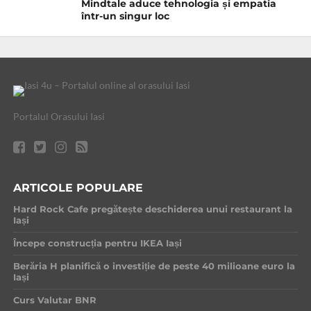
Mindtale aduce tehnologia și empatia
într-un singur loc
Portalul Orasului Iasi
ARTICOLE POPULARE
Hard Rock Cafe pregătește deschiderea unui restaurant la
Iași
Începe construcția pentru IKEA Iași
Berăria H planifică o investiție de peste 40 milioane euro la
Iași
Curs Valutar BNR