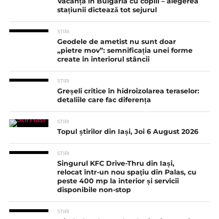
Vacanța în Bulgaria cu copiii – alegerea
stațiunii dictează tot sejurul
STIRI
Geodele de ametist nu sunt doar
„pietre mov”: semnificația unei forme
create în interiorul stâncii
STIRI
Greșeli critice în hidroizolarea teraselor:
detaliile care fac diferența
STIRI
Topul știrilor din Iași, Joi 6 August 2026
STIRI
Singurul KFC Drive-Thru din Iași,
relocat într-un nou spaţiu din Palas, cu
peste 400 mp la interior și servicii
disponibile non-stop
STIRI