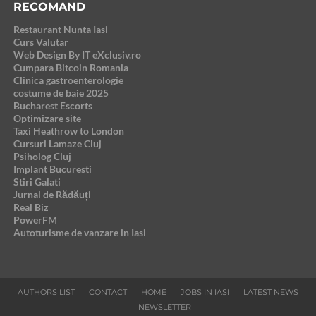
RECOMAND
Restaurant Nunta Iasi
Curs Valutar
Web Design By IT eXclusiv.ro
Cumpara Bitcoin Romania
Clinica gastroenterologie
costume de baie 2025
Bucharest Escorts
Optimizare site
Taxi Heathrow to London
Cursuri Lamaze Cluj
Psiholog Cluj
Implant Bucuresti
Stiri Galati
Jurnal de Rădăuți
Real Biz
PowerFM
Autoturisme de vanzare in Iasi
AUTHORS LIST
CONTACT
HOME
JOBS IN IASI
LATEST NEWS
NEWSLETTER