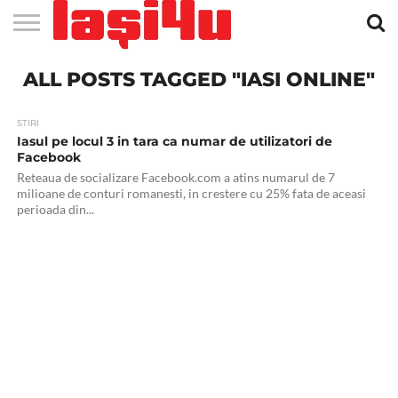
EVENIMENTE
ALL POSTS TAGGED "IASI ONLINE"
STIRI
APARTAMENTE
STIRI
JOBS
FILME
CLUBURI /
BARURI /
SALI DE
SALOANE DE
AGENTII
RESTAURANTE
PIZZA
PISCINA
FLORARII
RADIO
SPALATORII
TRACTARI
TAXI
CINEMA
TEATRU
HOTELURI
TEREN
TEREN
FARMACII
COFFEE-
FIRME DE
RENT
NOI IASI
IASI
IN
LA
DISCOTECI
CAFENELE
FORTA
INFRUMUSETARE
DE
IN IASI
IN
IN IASI
LIVE
AUTO
AUTO
IN
/
SPORTIV
TENIS
NON
TO-GO
PUBLICITATE
A
IASI
CINEMA
SI
TURISM
IASI
IN IASI
IASI
PENSIUNI
IASI
STOP
CAR
FITNESS
IASI
STIRI
Iasul pe locul 3 in tara ca numar de utilizatori de
Facebook
Reteaua de socializare Facebook.com a atins numarul de 7
milioane de conturi romanesti, in crestere cu 25% fata de aceasi
perioada din...