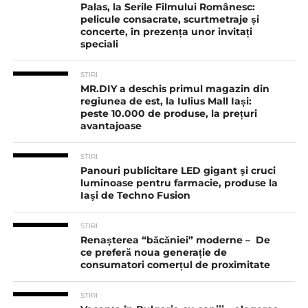
Palas, la Serile Filmului Românesc:
pelicule consacrate, scurtmetraje și
concerte, în prezența unor invitați
speciali
STIRI
MR.DIY a deschis primul magazin din
regiunea de est, la Iulius Mall Iași:
peste 10.000 de produse, la prețuri
avantajoase
STIRI
Panouri publicitare LED gigant şi cruci
luminoase pentru farmacie, produse la
Iaşi de Techno Fusion
STIRI
Renașterea “băcăniei” moderne – De
ce preferă noua generație de
consumatori comerțul de proximitate
STIRI