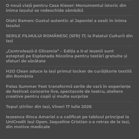
O nouă viață pentru Casa Kieser: Monumentul istoric din
inima Iașului se redeschide sâmbătă
Oishi Ramen: Gustul autentic al Japoniei a sosit în inima
Iașului
SERILE FILMULUI ROMÂNESC (SFR) 17, la Palatul Culturii din
Iași
„Controlează-ți Glicemia” – Ediția a II-a! Ieșenii sunt
așteptați pe Esplanada Nicolina pentru testări gratuite și
sfaturi de sănătate
H2O Clean aduce la Iași primul locker de curățătorie textilă
din România
Palas Summer Fest transformă serile de vară în experiențe
de festival: concerte live, spectacole de teatru, ateliere
creative pentru copii și multe surprize
Topul știrilor din Iași, Vineri 17 Iulie 2026
Ieșeanca Ilinca Amariei s-a calificat pe tabloul principal la
UniCredit Iași Open. Jaqueline Cristian s-a retras de la Iași,
din motive medicale