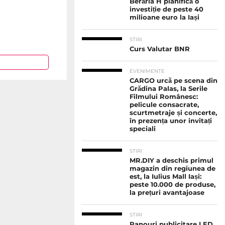
Berăria H planifică o
investiție de peste 40
milioane euro la Iași
STIRI
Curs Valutar BNR
EVENIMENTE
CARGO urcă pe scena din
Grădina Palas, la Serile
Filmului Românesc:
pelicule consacrate,
scurtmetraje și concerte,
în prezența unor invitați
speciali
STIRI
MR.DIY a deschis primul
magazin din regiunea de
est, la Iulius Mall Iași:
peste 10.000 de produse,
la prețuri avantajoase
STIRI
Panouri publicitare LED