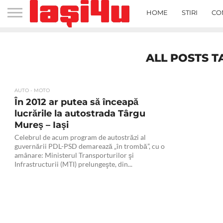
HOME
STIRI
CO
ALL POSTS T
AUTO - MOTO
În 2012 ar putea să înceapă
lucrările la autostrada Târgu
Mureş – Iaşi
Celebrul de acum program de autostrăzi al
guvernării PDL-PSD demarează „în trombă”, cu o
amânare: Ministerul Transporturilor şi
Infrastructurii (MTI) prelungeşte, din...