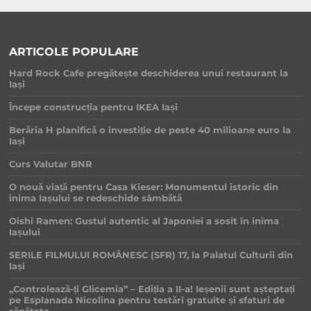
ARTICOLE POPULARE
Hard Rock Cafe pregătește deschiderea unui restaurant la
Iași
Începe construcția pentru IKEA Iași
Berăria H planifică o investiție de peste 40 milioane euro la
Iași
Curs Valutar BNR
O nouă viață pentru Casa Kieser: Monumentul istoric din
inima Iașului se redeschide sâmbătă
Oishi Ramen: Gustul autentic al Japoniei a sosit în inima
Iașului
SERILE FILMULUI ROMÂNESC (SFR) 17, la Palatul Culturii din
Iași
„Controlează-ți Glicemia” – Ediția a II-a! Ieșenii sunt așteptați
pe Esplanada Nicolina pentru testări gratuite și sfaturi de