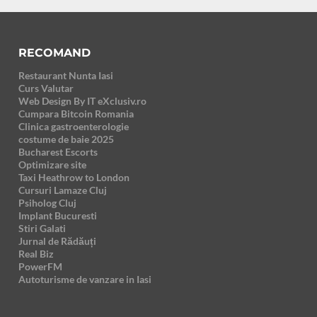
RECOMAND
Restaurant Nunta Iasi
Curs Valutar
Web Design By IT eXclusiv.ro
Cumpara Bitcoin Romania
Clinica gastroenterologie
costume de baie 2025
Bucharest Escorts
Optimizare site
Taxi Heathrow to London
Cursuri Lamaze Cluj
Psiholog Cluj
Implant Bucuresti
Stiri Galati
Jurnal de Rădăuți
Real Biz
PowerFM
Autoturisme de vanzare in Iasi