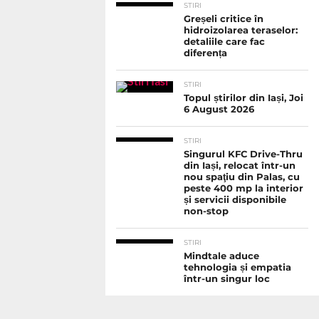
STIRI
Greșeli critice în
hidroizolarea teraselor:
detaliile care fac
diferența
STIRI
Topul știrilor din Iași, Joi
6 August 2026
STIRI
Singurul KFC Drive-Thru
din Iași, relocat într-un
nou spaţiu din Palas, cu
peste 400 mp la interior
și servicii disponibile
non-stop
STIRI
Mindtale aduce
tehnologia și empatia
într-un singur loc