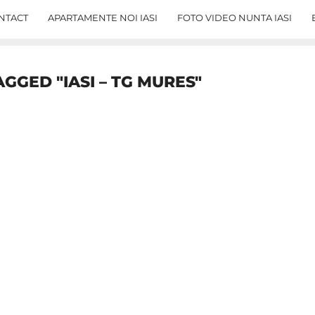
NTACT
APARTAMENTE NOI IASI
FOTO VIDEO NUNTA IASI
AGGED "IASI – TG MURES"