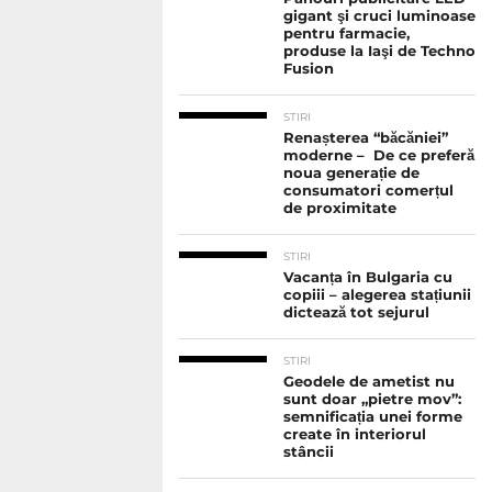
gigant şi cruci luminoase
pentru farmacie,
produse la Iaşi de Techno
Fusion
STIRI
Renașterea “băcăniei”
moderne – De ce preferă
noua generație de
consumatori comerțul
de proximitate
STIRI
Vacanța în Bulgaria cu
copiii – alegerea stațiunii
dictează tot sejurul
STIRI
Geodele de ametist nu
sunt doar „pietre mov”:
semnificația unei forme
create în interiorul
stâncii