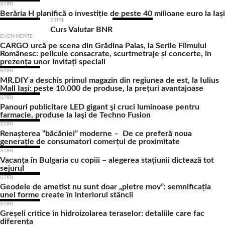
STIRI
Berăria H planifică o investiție de peste 40 milioane euro la Iași
STIRI
Curs Valutar BNR
EVENIMENTE
CARGO urcă pe scena din Grădina Palas, la Serile Filmului
Românesc: pelicule consacrate, scurtmetraje și concerte, în
prezența unor invitați speciali
STIRI
MR.DIY a deschis primul magazin din regiunea de est, la Iulius
Mall Iași: peste 10.000 de produse, la prețuri avantajoase
STIRI
Panouri publicitare LED gigant şi cruci luminoase pentru
farmacie, produse la Iaşi de Techno Fusion
STIRI
Renașterea “băcăniei” moderne – De ce preferă noua
generație de consumatori comerțul de proximitate
STIRI
Vacanța în Bulgaria cu copiii – alegerea stațiunii dictează tot
sejurul
STIRI
Geodele de ametist nu sunt doar „pietre mov”: semnificația
unei forme create în interiorul stâncii
STIRI
Greșeli critice în hidroizolarea teraselor: detaliile care fac
diferența