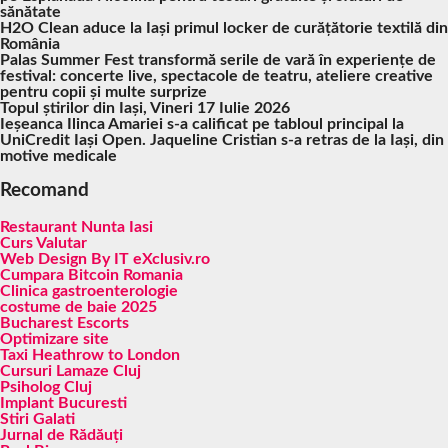
sănătate
H2O Clean aduce la Iași primul locker de curățătorie textilă din
România
Palas Summer Fest transformă serile de vară în experiențe de
festival: concerte live, spectacole de teatru, ateliere creative
pentru copii și multe surprize
Topul știrilor din Iași, Vineri 17 Iulie 2026
Ieșeanca Ilinca Amariei s-a calificat pe tabloul principal la
UniCredit Iași Open. Jaqueline Cristian s-a retras de la Iași, din
motive medicale
Recomand
Restaurant Nunta Iasi
Curs Valutar
Web Design By IT eXclusiv.ro
Cumpara Bitcoin Romania
Clinica gastroenterologie
costume de baie 2025
Bucharest Escorts
Optimizare site
Taxi Heathrow to London
Cursuri Lamaze Cluj
Psiholog Cluj
Implant Bucuresti
Stiri Galati
Jurnal de Rădăuți