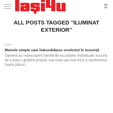
EVENIMENTE
ALL POSTS TAGGED "ILUMINAT
STIRI
APARTAMENTE
STIRI
JOBS
FILME
CLUBURI /
BARURI /
SALI DE
SALOANE DE
AGENTII
RESTAURANTE
PIZZA
PISCINA
FLORARII
RADIO
SPALATORII
TRACTARI
TAXI
CINEMA
TEATRU
HOTELURI
TEREN
TEREN
FARMACII
COFFEE-
FIRME DE
RENT
NOI IASI
IASI
IN
LA
DISCOTECI
CAFENELE
FORTA
INFRUMUSETARE
DE
IN IASI
IN
IN IASI
LIVE
AUTO
AUTO
IN
/
SPORTIV
TENIS
NON
TO-GO
PUBLICITATE
A
IASI
CINEMA
SI
TURISM
IASI
IN
IASI
PENSIUNI
IASI
STOP
CAR
EXTERIOR"
FITNESS
IASI
IASI
STIRI
896
1
Metode simple care îmbunătățesc confortul în locuință
Oamenii au redescoperit beneficiile locuințelor individuale, bucuria
de a avea o grădină proprie, mai mare sau mai mică și sentimentul
foarte plăcut...