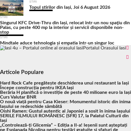
STIRI
Topul știrilor din Iași, Joi 6 August 2026
STIRI
Singurul KFC Drive-Thru din Iași, relocat într-un nou spaţiu din
Palas, cu peste 400 mp la interior și servicii disponibile non-
stop
STIRI
Mindtale aduce tehnologia și empatia într-un singur loc
Portalul Orasului Iasi
Articole Populare
Hard Rock Cafe pregătește deschiderea unui restaurant la Iași
Începe construcția pentru IKEA Iași
Berăria H planifică o investiție de peste 40 milioane euro la Iași
Curs Valutar BNR
O nouă viață pentru Casa Kieser: Monumentul istoric din inima
Iașului se redeschide sâmbătă
Oishi Ramen: Gustul autentic al Japoniei a sosit în inima Iașului
SERILE FILMULUI ROMÂNESC (SFR) 17, la Palatul Culturii din
Iași
„Controlează-ți Glicemia” – Ediția a II-a! Ieșenii sunt așteptați
pe Esplanada Nicolina pentru testări gratuite și sfaturi de