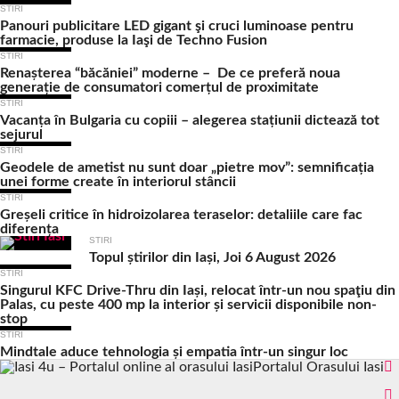
STIRI
Panouri publicitare LED gigant şi cruci luminoase pentru
farmacie, produse la Iaşi de Techno Fusion
STIRI
Renașterea “băcăniei” moderne – De ce preferă noua
generație de consumatori comerțul de proximitate
STIRI
Vacanța în Bulgaria cu copiii – alegerea stațiunii dictează tot
sejurul
STIRI
Geodele de ametist nu sunt doar „pietre mov”: semnificația
unei forme create în interiorul stâncii
STIRI
Greșeli critice în hidroizolarea teraselor: detaliile care fac
diferența
STIRI
Topul știrilor din Iași, Joi 6 August 2026
STIRI
Singurul KFC Drive-Thru din Iași, relocat într-un nou spaţiu din
Palas, cu peste 400 mp la interior și servicii disponibile non-
stop
STIRI
Mindtale aduce tehnologia și empatia într-un singur loc
Portalul Orasului Iasi