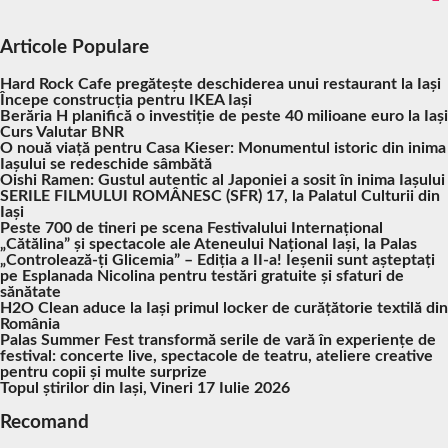
Articole Populare
Hard Rock Cafe pregătește deschiderea unui restaurant la Iași
Începe construcția pentru IKEA Iași
Berăria H planifică o investiție de peste 40 milioane euro la Iași
Curs Valutar BNR
O nouă viață pentru Casa Kieser: Monumentul istoric din inima
Iașului se redeschide sâmbătă
Oishi Ramen: Gustul autentic al Japoniei a sosit în inima Iașului
SERILE FILMULUI ROMÂNESC (SFR) 17, la Palatul Culturii din
Iași
Peste 700 de tineri pe scena Festivalului Internațional
„Cătălina” și spectacole ale Ateneului Național Iași, la Palas
„Controlează-ți Glicemia” – Ediția a II-a! Ieșenii sunt așteptați
pe Esplanada Nicolina pentru testări gratuite și sfaturi de
sănătate
H2O Clean aduce la Iași primul locker de curățătorie textilă din
România
Palas Summer Fest transformă serile de vară în experiențe de
festival: concerte live, spectacole de teatru, ateliere creative
pentru copii și multe surprize
Topul știrilor din Iași, Vineri 17 Iulie 2026
Recomand