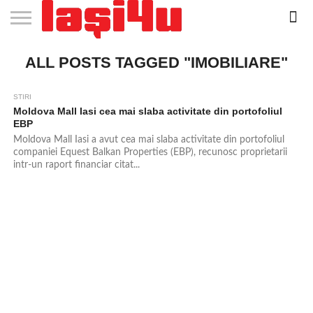
EVENIMENTE
ALL POSTS TAGGED "IMOBILIARE"
STIRI
APARTAMENTE
STIRI
JOBS
FILME
CLUBURI /
BARURI /
SALI DE
SALOANE DE
AGENTII
RESTAURANTE
PIZZA
PISCINA
FLORARII
RADIO
SPALATORII
TRACTARI
TAXI
CINEMA
TEATRU
HOTELURI
TEREN
TEREN
FARMACII
COFFEE-
FIRME DE
RENT
NOI IASI
IASI
IN
LA
DISCOTECI
CAFENELE
FORTA
INFRUMUSETARE
DE
IN IASI
IN
IN IASI
LIVE
AUTO
AUTO
IN
/
SPORTIV
TENIS
NON
TO-GO
PUBLICITATE
A
IASI
CINEMA
SI
TURISM
IASI
IN
IASI
PENSIUNI
IASI
STOP
CAR
FITNESS
IASI
IASI
STIRI
Moldova Mall Iasi cea mai slaba activitate din portofoliul
EBP
Moldova Mall Iasi a avut cea mai slaba activitate din portofoliul
companiei Equest Balkan Properties (EBP), recunosc proprietarii
intr-un raport financiar citat...