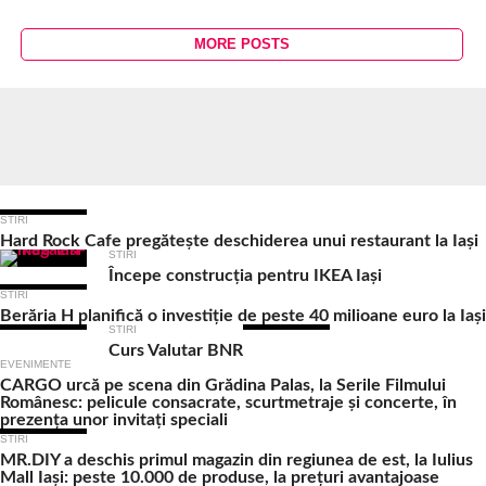
MORE POSTS
Ultimele Articole
STIRI
Hard Rock Cafe pregătește deschiderea unui restaurant la Iași
STIRI
Începe construcția pentru IKEA Iași
STIRI
Berăria H planifică o investiție de peste 40 milioane euro la Iași
STIRI
Curs Valutar BNR
EVENIMENTE
CARGO urcă pe scena din Grădina Palas, la Serile Filmului
Românesc: pelicule consacrate, scurtmetraje și concerte, în
prezența unor invitați speciali
STIRI
MR.DIY a deschis primul magazin din regiunea de est, la Iulius
Mall Iași: peste 10.000 de produse, la prețuri avantajoase