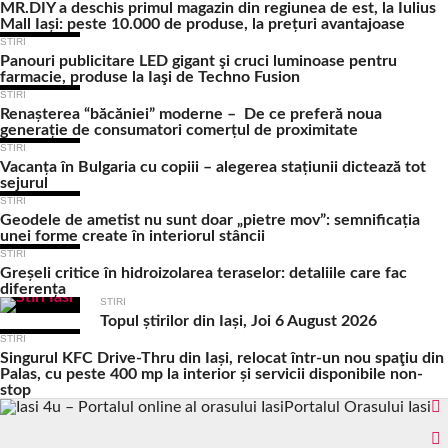
MR.DIY a deschis primul magazin din regiunea de est, la Iulius
Mall Iași: peste 10.000 de produse, la prețuri avantajoase
STIRI
Panouri publicitare LED gigant şi cruci luminoase pentru
farmacie, produse la Iaşi de Techno Fusion
STIRI
Renașterea “băcăniei” moderne – De ce preferă noua
generație de consumatori comerțul de proximitate
STIRI
Vacanța în Bulgaria cu copiii – alegerea stațiunii dictează tot
sejurul
STIRI
Geodele de ametist nu sunt doar „pietre mov”: semnificația
unei forme create în interiorul stâncii
STIRI
Greșeli critice în hidroizolarea teraselor: detaliile care fac
diferența
STIRI
Topul știrilor din Iași, Joi 6 August 2026
STIRI
Singurul KFC Drive-Thru din Iași, relocat într-un nou spaţiu din
Palas, cu peste 400 mp la interior și servicii disponibile non-
stop
Portalul Orasului Iasi