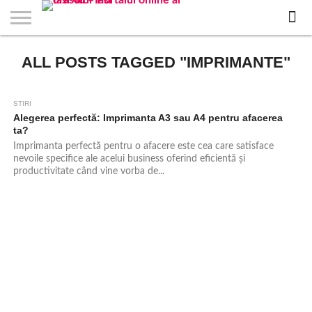
EVENIMENTE
ALL POSTS TAGGED "IMPRIMANTE"
STIRI
APARTAMENTE
STIRI
JOBS
FILME
CLUBURI /
BARURI /
SALI DE
SALOANE DE
AGENTII
RESTAURANTE
PIZZA
PISCINA
FLORARII
RADIO
SPALATORII
TRACTARI
TAXI
CINEMA
TEATRU
HOTELURI
TEREN
TEREN
FARMACII
COFFEE-
FIRME DE
RENT
NOI IASI
IASI
IN
LA
DISCOTECI
CAFENELE
FORTA
INFRUMUSETARE
DE
IN IASI
IN
IN IASI
LIVE
AUTO
AUTO
IN
/
SPORTIV
TENIS
NON
TO-GO
PUBLICITATE
A
IASI
CINEMA
SI
TURISM
IASI
IN
IASI
PENSIUNI
IASI
STOP
CAR
FITNESS
IASI
IASI
STIRI
758
Alegerea perfectă: Imprimanta A3 sau A4 pentru afacerea
ta?
Imprimanta perfectă pentru o afacere este cea care satisface
nevoile specifice ale acelui business oferind eficientă și
productivitate când vine vorba de...