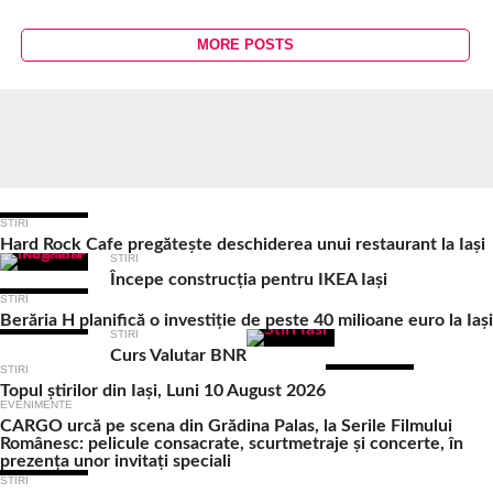
MORE POSTS
Ultimele Articole
STIRI
Hard Rock Cafe pregătește deschiderea unui restaurant la Iași
STIRI
Începe construcția pentru IKEA Iași
STIRI
Berăria H planifică o investiție de peste 40 milioane euro la Iași
STIRI
Curs Valutar BNR
STIRI
Topul știrilor din Iași, Luni 10 August 2026
EVENIMENTE
CARGO urcă pe scena din Grădina Palas, la Serile Filmului
Românesc: pelicule consacrate, scurtmetraje și concerte, în
prezența unor invitați speciali
STIRI