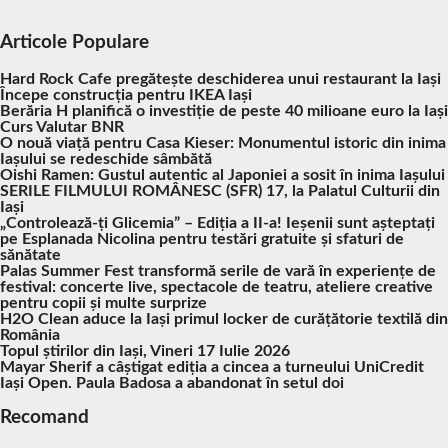
Articole Populare
Hard Rock Cafe pregătește deschiderea unui restaurant la Iași
Începe construcția pentru IKEA Iași
Berăria H planifică o investiție de peste 40 milioane euro la Iași
Curs Valutar BNR
O nouă viață pentru Casa Kieser: Monumentul istoric din inima
Iașului se redeschide sâmbătă
Oishi Ramen: Gustul autentic al Japoniei a sosit în inima Iașului
SERILE FILMULUI ROMÂNESC (SFR) 17, la Palatul Culturii din
Iași
„Controlează-ți Glicemia” – Ediția a II-a! Ieșenii sunt așteptați
pe Esplanada Nicolina pentru testări gratuite și sfaturi de
sănătate
Palas Summer Fest transformă serile de vară în experiențe de
festival: concerte live, spectacole de teatru, ateliere creative
pentru copii și multe surprize
H2O Clean aduce la Iași primul locker de curățătorie textilă din
România
Topul știrilor din Iași, Vineri 17 Iulie 2026
Mayar Sherif a câștigat ediția a cincea a turneului UniCredit
Iași Open. Paula Badosa a abandonat în setul doi
Recomand