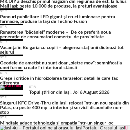
MR.DIY a deschis primul magazin din regiunea de est, la Iulius
Mall Iași: peste 10.000 de produse, la prețuri avantajoase
STIRI
Panouri publicitare LED gigant şi cruci luminoase pentru
farmacie, produse la Iaşi de Techno Fusion
STIRI
Renașterea “băcăniei” moderne – De ce preferă noua
generație de consumatori comerțul de proximitate
STIRI
Vacanța în Bulgaria cu copiii – alegerea stațiunii dictează tot
sejurul
STIRI
Geodele de ametist nu sunt doar „pietre mov”: semnificația
unei forme create în interiorul stâncii
STIRI
Greșeli critice în hidroizolarea teraselor: detaliile care fac
diferența
STIRI
Topul știrilor din Iași, Joi 6 August 2026
STIRI
Singurul KFC Drive-Thru din Iași, relocat într-un nou spaţiu din
Palas, cu peste 400 mp la interior și servicii disponibile non-
stop
STIRI
Mindtale aduce tehnologia și empatia într-un singur loc
Portalul Orasului Iasi