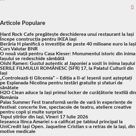
Articole Populare
Hard Rock Cafe pregătește deschiderea unui restaurant la Iași
Începe construcția pentru IKEA Iași
Berăria H planifică o investiție de peste 40 milioane euro la Iași
Curs Valutar BNR
O nouă viață pentru Casa Kieser: Monumentul istoric din inima
Iașului se redeschide sâmbătă
Oishi Ramen: Gustul autentic al Japoniei a sosit în inima Iașului
SERILE FILMULUI ROMÂNESC (SFR) 17, la Palatul Culturii din
Iași
„Controlează-ți Glicemia” – Ediția a II-a! Ieșenii sunt așteptați
pe Esplanada Nicolina pentru testări gratuite și sfaturi de
sănătate
H2O Clean aduce la Iași primul locker de curățătorie textilă din
România
Palas Summer Fest transformă serile de vară în experiențe de
festival: concerte live, spectacole de teatru, ateliere creative
pentru copii și multe surprize
Topul știrilor din Iași, Vineri 17 Iulie 2026
Ieșeanca Ilinca Amariei s-a calificat pe tabloul principal la
UniCredit Iași Open. Jaqueline Cristian s-a retras de la Iași, din
motive medicale