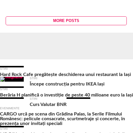
MORE POSTS
Ultimele Articole
STIRI
Hard Rock Cafe pregătește deschiderea unui restaurant la Iași
STIRI
Începe construcția pentru IKEA Iași
STIRI
Berăria H planifică o investiție de peste 40 milioane euro la Iași
STIRI
Curs Valutar BNR
EVENIMENTE
CARGO urcă pe scena din Grădina Palas, la Serile Filmului
Românesc: pelicule consacrate, scurtmetraje și concerte, în
prezența unor invitați speciali
STIRI