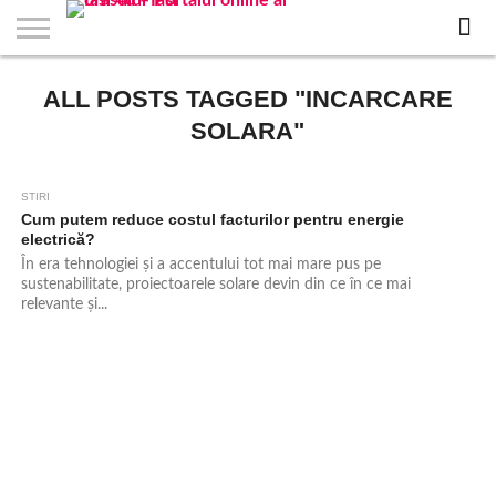
EVENIMENTE
ALL POSTS TAGGED "INCARCARE
STIRI
APARTAMENTE
STIRI
JOBS
FILME
CLUBURI /
BARURI /
SALI DE
SALOANE DE
AGENTII
RESTAURANTE
PIZZA
PISCINA
FLORARII
RADIO
SPALATORII
TRACTARI
TAXI
CINEMA
TEATRU
HOTELURI
TEREN
TEREN
FARMACII
COFFEE-
FIRME DE
RENT
NOI IASI
IASI
IN
LA
DISCOTECI
CAFENELE
FORTA
INFRUMUSETARE
DE
IN IASI
IN
IN IASI
LIVE
AUTO
AUTO
IN
/
SPORTIV
TENIS
NON
TO-GO
PUBLICITATE
A
IASI
CINEMA
SI
TURISM
IASI
IN
IASI
PENSIUNI
IASI
STOP
CAR
SOLARA"
FITNESS
IASI
IASI
STIRI
897
Cum putem reduce costul facturilor pentru energie
electrică?
În era tehnologiei și a accentului tot mai mare pus pe
sustenabilitate, proiectoarele solare devin din ce în ce mai
relevante și...